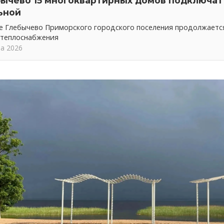
бычево 15 многоквартирных домов подключат 
ьной
ке Глебычево Приморского городского поселения продолжает
 теплоснабжения
та 2026