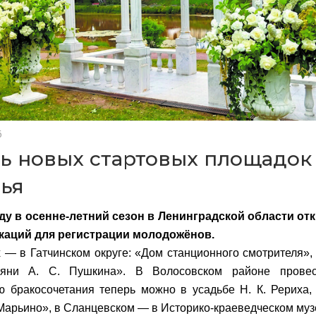
6
ь новых стартовых площадок
тья
ду в осенне-летний сезон в Ленинградской области от
каций для регистрации молодожёнов.
х — в Гатчинском округе: «Дом станционного смотрителя»,
яни А. С. Пушкина». В Волосовском районе провес
 бракосочетания теперь можно в усадьбе Н. К. Рериха,
Марьино», в Сланцевском — в Историко-краеведческом муз