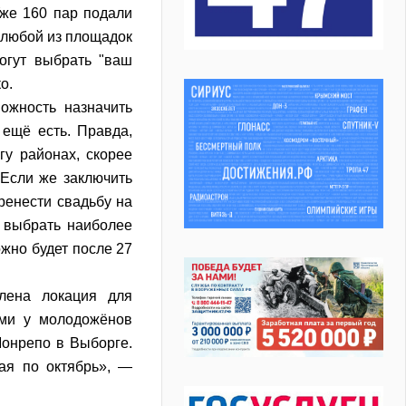
Уже 160 пар подали
а любой из площадок
огут выбрать "ваш
о.
ожность назначить
ещё есть. Правда,
гу районах, скорее
 Если же заключить
ренести свадьбу на
и выбрать наиболее
жно будет после 27
лена локация для
ыми у молодожёнов
Монрепо в Выборге.
ая по октябрь», —