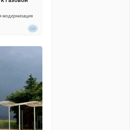
к газовой
ся модернизация
208