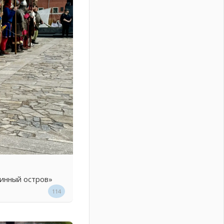
линный остров»
114