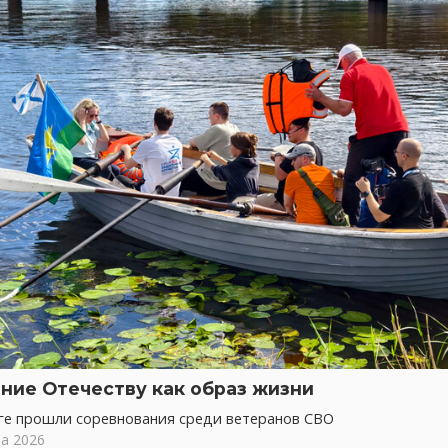
ние Отечеству как образ жизни
ге прошли соревнования среди ветеранов СВО
та 2026