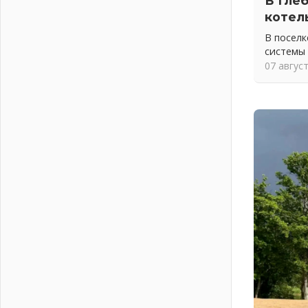
В Гле
04 августа 2026
котел
Никакого принуждения, только
В посел
письменное согласие
системы
04 августа 2026
07 авгус
Без риска для здоровья и кошелька
04 августа 2026
Важная информация
04 августа 2026
Что делать со сбережениями
04 августа 2026
Награды нашли строителей
03 августа 2026
Ленобласть повышает
производительность труда в ЖКХ
03 августа 2026
Поддержка волонтерских
объединений
03 августа 2026
Ладожский мост полностью