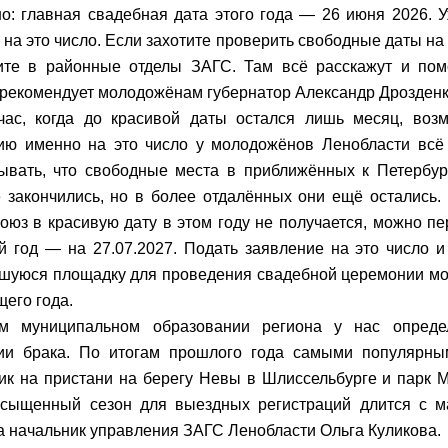
о: главная свадебная дата этого года — 26 июня 2026. 
 на это число. Если захотите проверить свободные даты н
ите в районные отделы ЗАГС. Там всё расскажут и пом
 рекомендует молодожёнам губернатор Александр Дрозденк
ас, когда до красивой даты остался лишь месяц, возм
ию именно на это число у молодожёнов Ленобласти всё 
ывать, что свободные места в приближённых к Петербур
е закончились, но в более отдалённых они ещё остались.
оюз в красивую дату в этом году не получается, можно пе
 год — на 27.07.2027. Подать заявление на это число 
шуюся площадку для проведения свадебной церемонии мо
щего года.
м муниципальном образовании региона у нас опреде
ции брака. По итогам прошлого года самыми популярн
ик на пристани на берегу Невы в Шлиссельбурге и парк 
сыщенный сезон для выездных регистраций длится с м
а начальник управления ЗАГС Ленобласти Ольга Куликова.