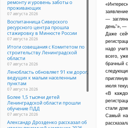
ремонту и уровень заботы о
«Интересн
проживающих
заявление
07 августа 2026
— заглян
Воспитанница Сиверского
день"», —
ресурсного центра прошла
стажировку в Минюсте России
Даже сейч
07 августа 2026
регистрац
Итоги совещания с Комитетом по
надо учит
строительству Ленинградской
всего, уж
области
07 августа 2026
брачный с
следующий
Ленобласть обновляет 91 км дорог,
ведущих к малым населенным
приглянув
пунктам
июля теку
07 августа 2026
«В каждо
Более 1,5 тысячи детей
регистра
Ленинградской области прошли
обучение ПДД
стали дом
07 августа 2026
Самый на
Александр Дрозденко рассказал об
рассказал
итогах приемной кампании-2026