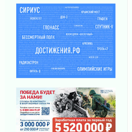
03 августа 2026
Музеи Ленобласти обновляют пространства
03 августа 2026
Новая площадка: 2027
03 августа 2026
Часть медиков в Ленобласти сможет
рассчитывать на доплату от региона
03 августа 2026
За сутки в Ленинградской области
ликвидировали 10 пожаров
03 августа 2026
Клюква наливается, но в корзинку пока не
просится
03 августа 2026
Строительные компании Ленобласти
подняли зарплаты почти на 40% за год
03 августа 2026
Шесть новых жизней в честь дня рождения
Ленинградской области