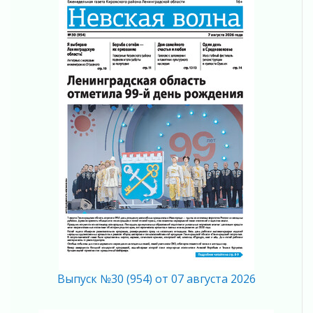
Не оставят в беде
05 августа 2026
На лидирующих позициях
04 августа 2026
Итоги конкурса «Лучший работник
Кадрового центра – 2026» подведены!
04 августа 2026
Ставка на дисциплину на перекрестках
04 августа 2026
В Ленобласти растет потребление
мобильного трафика
04 августа 2026
Полумрак бьёт по карману
04 августа 2026
Вниманию автомобилистов!
04 августа 2026
Память, сталь и музыка
Выпуск №30 (954) от 07 августа 2026
04 августа 2026
Регион готовится к выборам