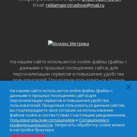
Лето катится с горки
Email:
reklamaprotradnoe@mail.ru
01 августа 2026
В Ленобласти открылась экспозиция к 150-
летию Билибина
01 августа 2026
Лето без гаджетов
01 августа 2026
Болезнь девственниц и вампиров
01 августа 2026
На нашем сайте использются cookie-файлы (файлы с
Безмолвный крик о помощи
данными о прошлых посещениях сайта) для
01 августа 2026
персонализации сервисов и повышения удобства
пользователей. Продолжая пользоваться данным
В музей всей семьёй
сайтом, вы подтверждаете свое согласие на
01 августа 2026
На нашем сайте использются cookie-файлы (файлы с
использование файлов cookie в соответствии с
Без заявлений и очередей
данными о прошлых посещениях сайта) для
настоящим уведомлением,
Пользовательским
персонализации сервисов и повышения удобства
01 августа 2026
соглашением
и
Соглашением о
пользователей. Продолжая пользоваться данным сайтом,
Не женское это дело...уверены?
конфиденциальности
. Запретить обработку cookie
вы подтверждаете свое согласие на использование
файлов cookie в соответствии с настоящим уведомлением,
можно в настройке браузера.
01 августа 2026
Пользовательским соглашением
и
Соглашением о
Все силы в кулак
конфиденциальности
. Запретить обработку cookie можно
в настройке браузера.
01 августа 2026