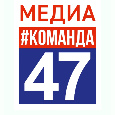
04 августа 2026
Никакого принуждения, только письменное
согласие
04 августа 2026
Без риска для здоровья и кошелька
04 августа 2026
Важная информация
04 августа 2026
Что делать со сбережениями
04 августа 2026
Награды нашли строителей
03 августа 2026
Ленобласть повышает производительность
труда в ЖКХ
03 августа 2026
Поддержка волонтерских объединений
03 августа 2026
Ладожский мост полностью закроют на два
часа