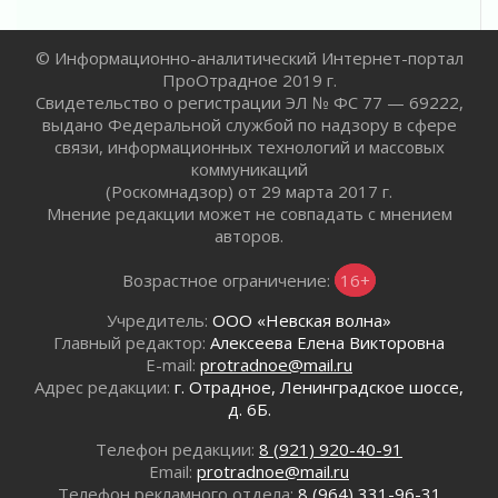
Жителям Ленобласти напомнили, как
действовать при укусе клеща
© Информационно-аналитический Интернет-портал
02 августа 2026
ПроОтрадное 2019 г.
В Ивангороде назвали новых почетных
Свидетельство о регистрации ЭЛ № ФС 77 — 69222,
граждан Ленинградской области
выдано Федеральной службой по надзору в сфере
02 августа 2026
связи, информационных технологий и массовых
Готовность №1
коммуникаций
(Роскомнадзор) от 29 марта 2017 г.
02 августа 2026
Мнение редакции может не совпадать с мнением
Километровые столбы «Дороги жизни»
авторов.
отправили на реставрацию
02 августа 2026
Возрастное ограничение:
16+
Ленобласть внедрила передовую подготовку
операторов БПЛА
Учредитель:
ООО «Невская волна»
Главный редактор:
Алексеева Елена Викторовна
02 августа 2026
E-mail:
protradnoe@mail.ru
В Ивангороде появилась «Избушка-
Адрес редакции:
г. Отрадное, Ленинградское шоссе,
воробушка»
д. 6Б.
02 августа 2026
Юхла, мука, кантеле и Водяной
Телефон редакции:
8 (921) 920-40-91
Email:
protradnoe@mail.ru
01 августа 2026
Телефон рекламного отдела:
8 (964) 331-96-31