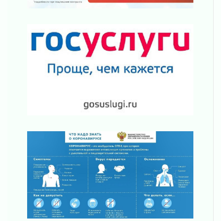
03 августа 2026
Уроки безопасности для детей и взрослых
03 августа 2026
Ленобласть отмечает День Воздушно-
десантных войск
02 августа 2026
«Активное лето»
02 августа 2026
Ленобласть отметила заслуги жителей перед
регионом и страной
02 августа 2026
Ладога — не пруд
02 августа 2026
ПСК через Гослуслуги напомнит жителям
Ленинградской области о неоплаченных
счетах
02 августа 2026
Пропавшего подростка нашли в Кировском
районе Ленобласти
02 августа 2026