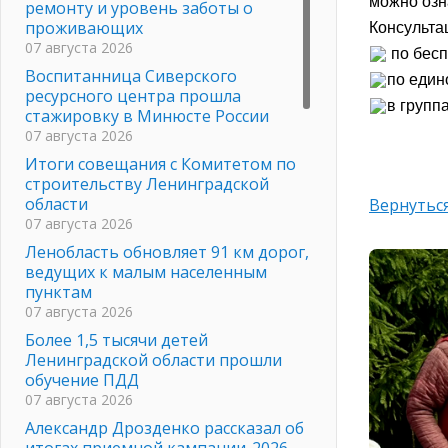
можно озн
ремонту и уровень заботы о
проживающих
Консульта
07 августа 2026
по бесп
Воспитанница Сиверского
по един
ресурсного центра прошла
в групп
стажировку в Минюсте России
07 августа 2026
Итоги совещания с Комитетом по
строительству Ленинградской
области
Вернуться
07 августа 2026
Ленобласть обновляет 91 км дорог,
ведущих к малым населенным
пунктам
07 августа 2026
Более 1,5 тысячи детей
Ленинградской области прошли
обучение ПДД
07 августа 2026
Александр Дрозденко рассказал об
итогах приемной кампании-2026