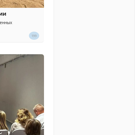
ии
венных
199