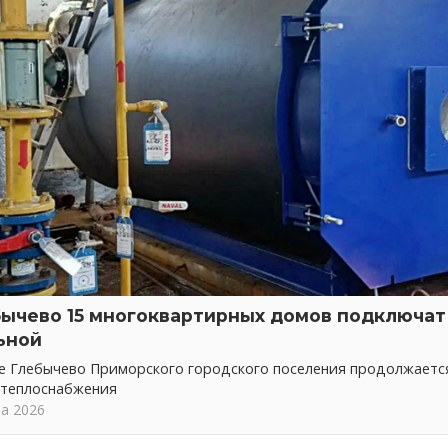
бычево 15 многоквартирных домов подключат 
ьной
ке Глебычево Приморского городского поселения продолжает
 теплоснабжения
та 2026