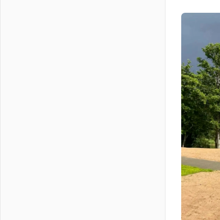
На лидирующих позициях
04 августа 2026
Итоги конкурса «Лучший работник
Кадрового центра – 2026»
подведены!
04 августа 2026
Ставка на дисциплину на
перекрестках
04 августа 2026
В Ленобласти растет потребление
мобильного трафика
04 августа 2026
Полумрак бьёт по карману
04 августа 2026
Вниманию автомобилистов!
04 августа 2026
Память, сталь и музыка
04 августа 2026
Регион готовится к выборам