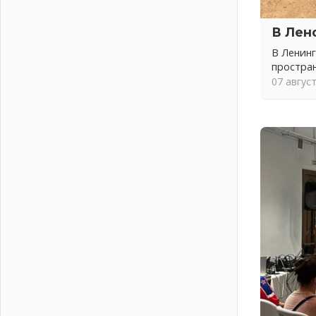
04 августа 2026
Никакого принуждения, только
В Лен
письменное согласие
В Ленинг
04 августа 2026
простра
Без риска для здоровья и кошелька
07 авгус
04 августа 2026
Важная информация
04 августа 2026
Что делать со сбережениями
04 августа 2026
Награды нашли строителей
03 августа 2026
Ленобласть повышает
производительность труда в ЖКХ
03 августа 2026
Поддержка волонтерских
объединений
03 августа 2026
Ладожский мост полностью