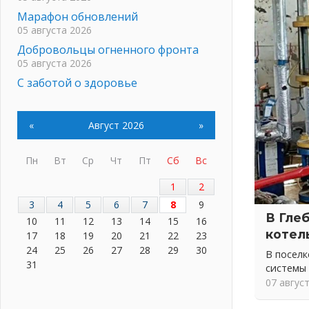
Марафон обновлений
05 августа 2026
Добровольцы огненного фронта
05 августа 2026
С заботой о здоровье
05 августа 2026
Лучшая из лучших
«
Август 2026
»
05 августа 2026
Пульс региона
Пн
Вт
Ср
Чт
Пт
Сб
Вс
05 августа 2026
«Результат командный, заслуга
1
2
каждого ведомства и
3
4
5
6
7
8
9
муниципалитета»
В Гле
10
11
12
13
14
15
16
05 августа 2026
котел
17
18
19
20
21
22
23
Вдохновлять, просвещать и
24
25
26
27
28
29
30
В посел
объединять!
31
системы
05 августа 2026
07 авгус
Не оставят в беде
05 августа 2026