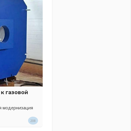
к газовой
ся модернизация
208