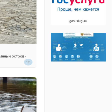
линный остров»
121