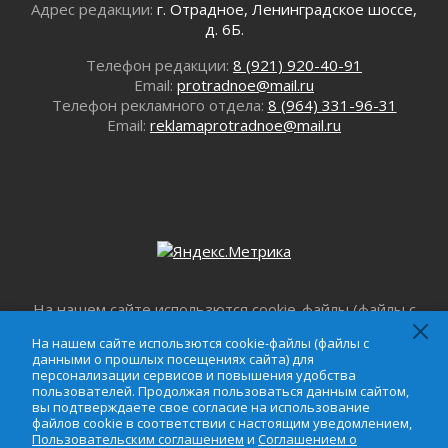
закроют для движения в ночь на 31 июля
Адрес редакции:
г. Отрадное, Ленинградское шоссе,
30 июля 2026
д. 6Б.
Волейболисты из Всеволожского района
Телефон редакции:
8 (921) 920-40-91
представят Ленинградскую область на
Email:
protradnoe@mail.ru
всероссийском финале в Москве
Телефон рекламного отдела:
8 (964) 331-96-31
30 июля 2026
Email:
reklamaprotradnoe@mail.ru
«Кубок Защитников Отечества» для
ветеранов СВО стартовал в Выборге
30 июля 2026
Заблудившегося пенсионера вывели из леса в
Тосненском районе
30 июля 2026
Редкие птенцы козодоя вылупились во
Всеволожском районе Ленобласти
На нашем сайте использются cookie-файлы (файлы с
30 июля 2026
данными о прошлых посещениях сайта) для
Изменение расписания 565 автобуса
На нашем сайте использются cookie-файлы (файлы с
персонализации сервисов и повышения удобства
данными о прошлых посещениях сайта) для
30 июля 2026
пользователей. Продолжая пользоваться данным
персонализации сервисов и повышения удобства
Объявлена продажа инвестиционных паев
сайтом, вы подтверждаете свое согласие на
пользователей. Продолжая пользоваться данным сайтом,
вы подтверждаете свое согласие на использование
использование файлов cookie в соответствии с
29 июля 2026
файлов cookie в соответствии с настоящим уведомлением,
настоящим уведомлением,
Пользовательским
Пик топливного кризиса в Ленинградской
Пользовательским соглашением
и
Соглашением о