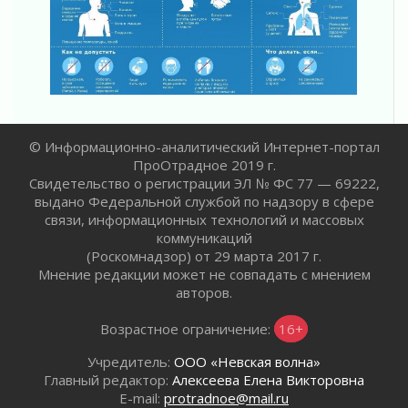
Открытое сердце и стремление делать добро
31 июля 2026
Давайте разберемся!
30 июля 2026
Круглую ригу в Гатчине отреставрируют в
2027 году
30 июля 2026
© Информационно-аналитический Интернет-портал
Путешествие к западным рубежам
ПроОтрадное 2019 г.
30 июля 2026
Свидетельство о регистрации ЭЛ № ФС 77 — 69222,
выдано Федеральной службой по надзору в сфере
Лаголовская общеобразовательная школа
связи, информационных технологий и массовых
откроется к концу сентября
коммуникаций
30 июля 2026
(Роскомнадзор) от 29 марта 2017 г.
Ленобласть наводит порядок на дорогах и в
Мнение редакции может не совпадать с мнением
перевозках
авторов.
30 июля 2026
Возрастное ограничение:
16+
Комфортное лето: в Ленобласти 30 июля
ожидается теплая и сухая погода
Учредитель:
ООО «Невская волна»
30 июля 2026
Главный редактор:
Алексеева Елена Викторовна
Ладожский мост на трассе «Кола» полностью
E-mail:
protradnoe@mail.ru