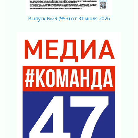
Ленобласть внедрила передовую подготовку
операторов БПЛА
02 августа 2026
Выпуск №29 (953) от 31 июля 2026
В Ивангороде появилась «Избушка-
воробушка»
02 августа 2026
Юхла, мука, кантеле и Водяной
01 августа 2026
Лето катится с горки
01 августа 2026
В Ленобласти открылась экспозиция к 150-
летию Билибина
01 августа 2026
Лето без гаджетов
01 августа 2026
Болезнь девственниц и вампиров
01 августа 2026
Безмолвный крик о помощи
01 августа 2026