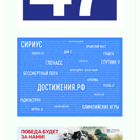
В музей всей семьёй
01 августа 2026
Без заявлений и очередей
01 августа 2026
Не женское это дело...уверены?
01 августа 2026
Все силы в кулак
01 августа 2026
Айда на пляж!
01 августа 2026
Один в поле — не воин
01 августа 2026
Пик топливного кризиса в регионе прошёл
31 июля 2026
О мужестве, долге и стойкости
31 июля 2026
Ленинградцы — бойцам «Барс-Ленинградец»
31 июля 2026
Маршрутами будущего — к заветной цели