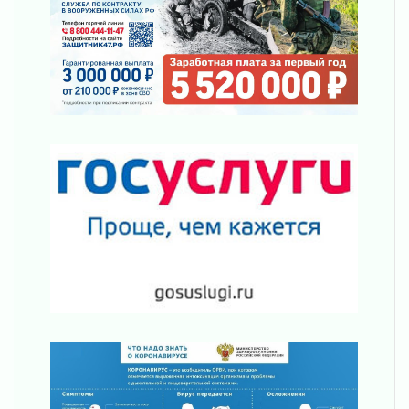
31 июля 2026
«Корвет» на страже
31 июля 2026
Правила для жизни
31 июля 2026
С рабочим визитом
31 июля 2026
В Шлиссельбурге прошла акция «Белый
кораблик Памяти»
31 июля 2026
Новые возможности для творчества
31 июля 2026
За сухими цифрами — реальная жизнь
31 июля 2026
От инженера-создателя к волонтёрам
«Созидателям»
31 июля 2026
Генеральная репетиция векового юбилея
31 июля 2026