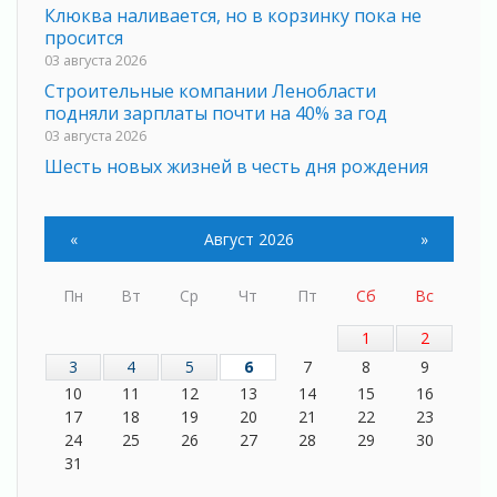
Клюква наливается, но в корзинку пока не
просится
03 августа 2026
Строительные компании Ленобласти
подняли зарплаты почти на 40% за год
03 августа 2026
Шесть новых жизней в честь дня рождения
Ленинградской области
03 августа 2026
«
Август 2026
»
Уроки безопасности для детей и взрослых
03 августа 2026
Ленобласть отмечает День Воздушно-
Пн
Вт
Ср
Чт
Пт
Сб
Вс
десантных войск
1
2
02 августа 2026
3
4
5
6
7
8
9
«Активное лето»
10
11
12
13
14
15
16
02 августа 2026
17
18
19
20
21
22
23
Ленобласть отметила заслуги жителей перед
24
25
26
27
28
29
30
регионом и страной
31
02 августа 2026