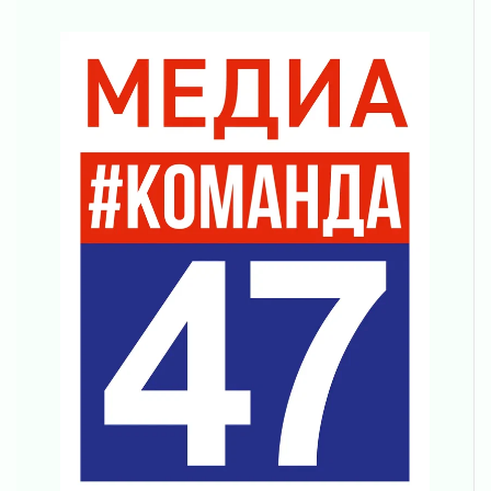
Регион готовится к выборам
04 августа 2026
Никакого принуждения, только письменное
согласие
04 августа 2026
Без риска для здоровья и кошелька
04 августа 2026
Важная информация
04 августа 2026
Что делать со сбережениями
04 августа 2026
Награды нашли строителей
03 августа 2026
Ленобласть повышает производительность
труда в ЖКХ
03 августа 2026
Поддержка волонтерских объединений
03 августа 2026
Ладожский мост полностью закроют на два