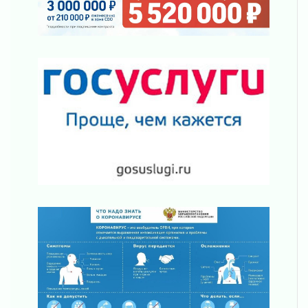
Ленинградской области
03 августа 2026
Уроки безопасности для детей и взрослых
03 августа 2026
Ленобласть отмечает День Воздушно-
десантных войск
02 августа 2026
«Активное лето»
02 августа 2026
Ленобласть отметила заслуги жителей перед
регионом и страной
02 августа 2026
Ладога — не пруд
02 августа 2026
ПСК через Гослуслуги напомнит жителям
Ленинградской области о неоплаченных
счетах
02 августа 2026
Пропавшего подростка нашли в Кировском
районе Ленобласти