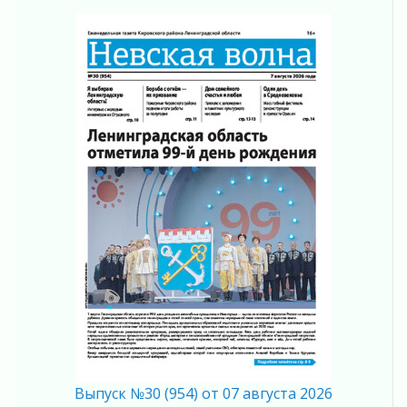
05 августа 2026
Не оставят в беде
05 августа 2026
На лидирующих позициях
04 августа 2026
Итоги конкурса «Лучший работник
Кадрового центра – 2026» подведены!
04 августа 2026
Ставка на дисциплину на перекрестках
04 августа 2026
В Ленобласти растет потребление
мобильного трафика
04 августа 2026
Полумрак бьёт по карману
04 августа 2026
Вниманию автомобилистов!
04 августа 2026
Память, сталь и музыка
Выпуск №30 (954) от 07 августа 2026
04 августа 2026