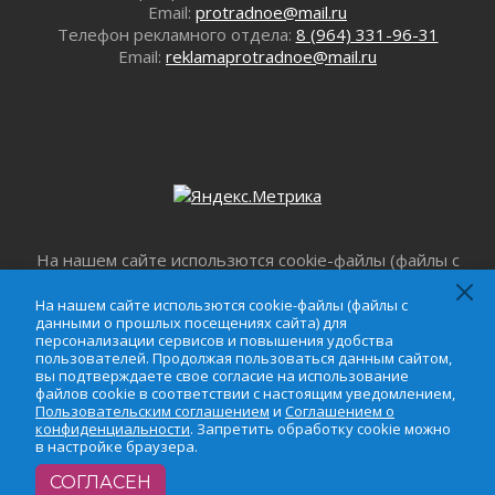
01 августа 2026
Email:
protradnoe@mail.ru
Лето катится с горки
Телефон рекламного отдела:
8 (964) 331-96-31
Email:
reklamaprotradnoe@mail.ru
01 августа 2026
В Ленобласти открылась экспозиция к 150-
летию Билибина
01 августа 2026
Лето без гаджетов
01 августа 2026
Болезнь девственниц и вампиров
01 августа 2026
На нашем сайте использются cookie-файлы (файлы с
Безмолвный крик о помощи
данными о прошлых посещениях сайта) для
01 августа 2026
персонализации сервисов и повышения удобства
На нашем сайте использются cookie-файлы (файлы с
В музей всей семьёй
данными о прошлых посещениях сайта) для
пользователей. Продолжая пользоваться данным
персонализации сервисов и повышения удобства
01 августа 2026
сайтом, вы подтверждаете свое согласие на
пользователей. Продолжая пользоваться данным сайтом,
использование файлов cookie в соответствии с
Без заявлений и очередей
вы подтверждаете свое согласие на использование
настоящим уведомлением,
Пользовательским
файлов cookie в соответствии с настоящим уведомлением,
01 августа 2026
Пользовательским соглашением
и
Соглашением о
соглашением
и
Соглашением о
Не женское это дело...уверены?
конфиденциальности
. Запретить обработку cookie можно
конфиденциальности
. Запретить обработку cookie
в настройке браузера.
01 августа 2026
можно в настройке браузера.
Все силы в кулак
СОГЛАСЕН