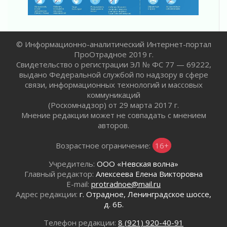
02 августа 2026
Жителям Ленобласти напомнили, как
действовать при укусе клеща
02 августа 2026
© Информационно-аналитический Интернет-портал
ПроОтрадное 2019 г.
В Ивангороде назвали новых почетных
Свидетельство о регистрации ЭЛ № ФС 77 — 69222,
граждан Ленинградской области
выдано Федеральной службой по надзору в сфере
02 августа 2026
связи, информационных технологий и массовых
Готовность №1
коммуникаций
02 августа 2026
(Роскомнадзор) от 29 марта 2017 г.
Километровые столбы «Дороги жизни»
Мнение редакции может не совпадать с мнением
отправили на реставрацию
авторов.
02 августа 2026
Возрастное ограничение:
16+
Ленобласть внедрила передовую подготовку
операторов БПЛА
Учредитель:
ООО «Невская волна»
02 августа 2026
Главный редактор:
Алексеева Елена Викторовна
В Ивангороде появилась «Избушка-
E-mail:
protradnoe@mail.ru
воробушка»
Адрес редакции:
г. Отрадное, Ленинградское шоссе,
д. 6Б.
02 августа 2026
Юхла, мука, кантеле и Водяной
Телефон редакции:
8 (921) 920-40-91