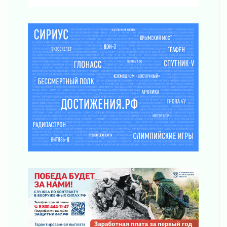
часа
03 августа 2026
Музеи Ленобласти обновляют пространства
03 августа 2026
Новая площадка: 2027
03 августа 2026
Часть медиков в Ленобласти сможет
рассчитывать на доплату от региона
03 августа 2026
За сутки в Ленинградской области
ликвидировали 10 пожаров
03 августа 2026
Клюква наливается, но в корзинку пока не
просится
03 августа 2026
Строительные компании Ленобласти
подняли зарплаты почти на 40% за год
03 августа 2026
Шесть новых жизней в честь дня рождения