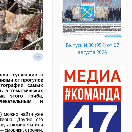
Выпуск №30 (954) от 07
августа 2026
724
она, гуляющие с
ниями от прогулок
отографии самых
ь в тематических
а этого гриба,
лекательным и
a) можно найти уже
гиона. Другие его
яду аскомицеты или
— сморчки, строчки,