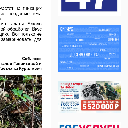
 Растёт на гниющих
рые плодовые тела
т.
овят салаты. Блюдо
вой обработки. Вкус
цию. Вот только не
 замариновать для
Соб. инф.
тальи Гавриковой и
Светланы Курилович