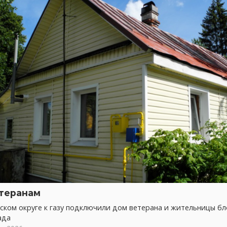
етеранам
ском округе к газу подключили дом ветерана и жительницы б
ада