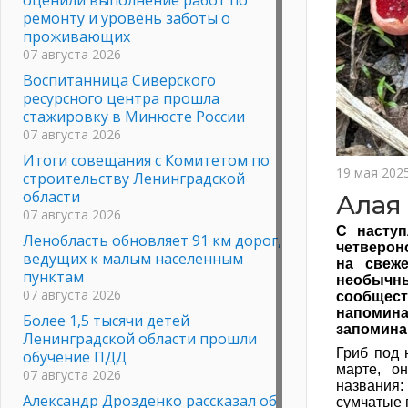
ремонту и уровень заботы о
проживающих
07 августа 2026
Воспитанница Сиверского
ресурсного центра прошла
стажировку в Минюсте России
07 августа 2026
Итоги совещания с Комитетом по
19 мая 202
строительству Ленинградской
области
Алая
07 августа 2026
С насту
Ленобласть обновляет 91 км дорог,
четверон
ведущих к малым населенным
на свеж
пунктам
необычны
07 августа 2026
сообщес
напоми
Более 1,5 тысячи детей
запомин
Ленинградской области прошли
Гриб под 
обучение ПДД
марте, о
07 августа 2026
названия:
Александр Дрозденко рассказал об
сумчатые 