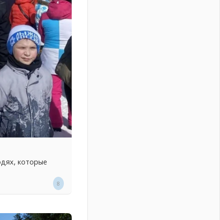
юдях, которые
8