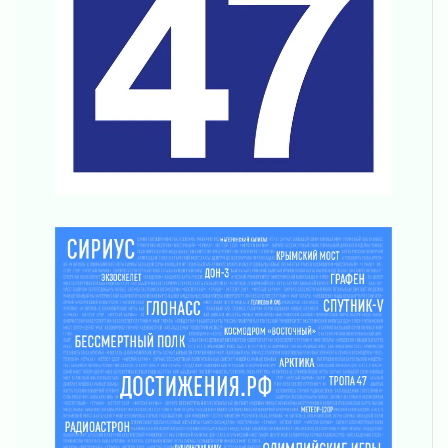
За сутки в Ленинградской области
ликвидировали 10 пожаров
03 августа 2026
Клюква наливается, но в корзинку пока не
просится
03 августа 2026
Строительные компании Ленобласти
подняли зарплаты почти на 40% за год
03 августа 2026
Шесть новых жизней в честь дня рождения
Ленинградской области
03 августа 2026
Уроки безопасности для детей и взрослых
03 августа 2026
Ленобласть отмечает День Воздушно-
десантных войск
02 августа 2026
«Активное лето»
02 августа 2026