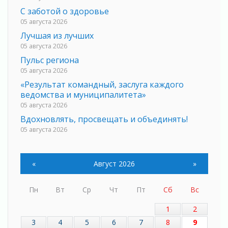
С заботой о здоровье
05 августа 2026
Лучшая из лучших
05 августа 2026
Пульс региона
05 августа 2026
«Результат командный, заслуга каждого
ведомства и муниципалитета»
05 августа 2026
Вдохновлять, просвещать и объединять!
05 августа 2026
Не оставят в беде
05 августа 2026
«
Август 2026
»
На лидирующих позициях
04 августа 2026
Пн
Вт
Ср
Чт
Пт
Сб
Вс
Итоги конкурса «Лучший работник
Кадрового центра – 2026» подведены!
1
2
04 августа 2026
3
4
5
6
7
8
9
Ставка на дисциплину на перекрестках