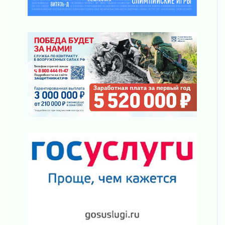
Ленобласть отметила заслуги жителей перед
регионом и страной
02 августа 2026
Ладога — не пруд
02 августа 2026
ПСК через Гослуслуги напомнит жителям
Ленинградской области о неоплаченных
счетах
02 августа 2026
Пропавшего подростка нашли в Кировском
районе Ленобласти
02 августа 2026
Жителям Ленобласти напомнили, как
действовать при укусе клеща
02 августа 2026
В Ивангороде назвали новых почетных
граждан Ленинградской области
02 августа 2026
Готовность №1
02 августа 2026