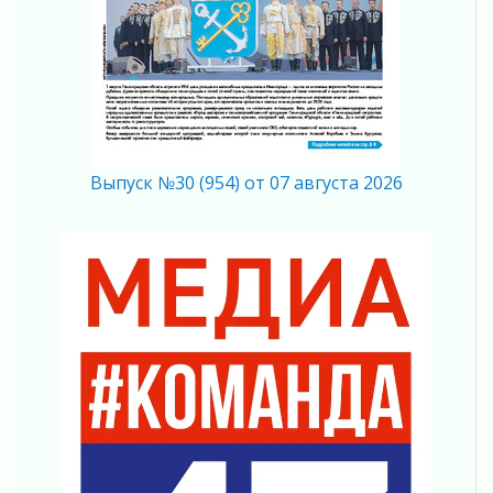
Что делать со сбережениями
04 августа 2026
Награды нашли строителей
03 августа 2026
Ленобласть повышает производительность
труда в ЖКХ
03 августа 2026
Выпуск №30 (954) от 07 августа 2026
Поддержка волонтерских объединений
03 августа 2026
Ладожский мост полностью закроют на два
часа
03 августа 2026
Музеи Ленобласти обновляют пространства
03 августа 2026
Новая площадка: 2027
03 августа 2026
Часть медиков в Ленобласти сможет
рассчитывать на доплату от региона
03 августа 2026