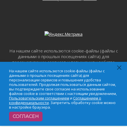
Лето катится с горки
01 августа 2026
В Ленобласти открылась экспозиция к 150-
летию Билибина
01 августа 2026
Лето без гаджетов
01 августа 2026
Болезнь девственниц и вампиров
На нашем сайте использются cookie-файлы (файлы с
01 августа 2026
данными о прошлых посещениях сайта) для
Безмолвный крик о помощи
персонализации сервисов и повышения удобства
01 августа 2026
пользователей. Продолжая пользоваться данным
На нашем сайте использются cookie-файлы (файлы с
сайтом, вы подтверждаете свое согласие на
В музей всей семьёй
данными о прошлых посещениях сайта) для
использование файлов cookie в соответствии с
персонализации сервисов и повышения удобства
01 августа 2026
настоящим уведомлением,
Пользовательским
пользователей. Продолжая пользоваться данным сайтом,
Без заявлений и очередей
вы подтверждаете свое согласие на использование
соглашением
и
Соглашением о
файлов cookie в соответствии с настоящим уведомлением,
01 августа 2026
конфиденциальности
. Запретить обработку cookie
Пользовательским соглашением
и
Соглашением о
Не женское это дело...уверены?
можно в настройке браузера.
конфиденциальности
. Запретить обработку cookie можно
в настройке браузера.
01 августа 2026
Все силы в кулак
СОГЛАСЕН
01 августа 2026