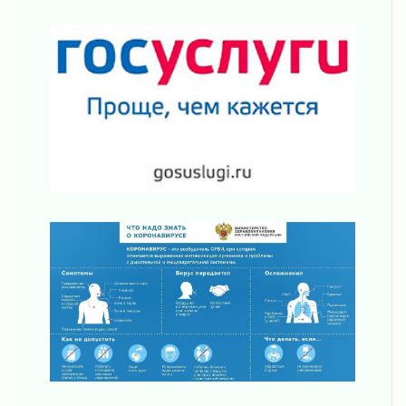
Уроки безопасности для детей и взрослых
03 августа 2026
Ленобласть отмечает День Воздушно-
десантных войск
02 августа 2026
«Активное лето»
02 августа 2026
Ленобласть отметила заслуги жителей перед
регионом и страной
02 августа 2026
Ладога — не пруд
02 августа 2026
ПСК через Гослуслуги напомнит жителям
Ленинградской области о неоплаченных
счетах
02 августа 2026
Пропавшего подростка нашли в Кировском
районе Ленобласти
02 августа 2026