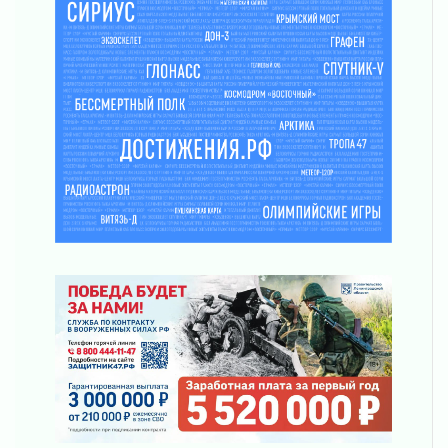
03 августа 2026
Музеи Ленобласти обновляют пространства
03 августа 2026
Новая площадка: 2027
03 августа 2026
Часть медиков в Ленобласти сможет
рассчитывать на доплату от региона
03 августа 2026
За сутки в Ленинградской области
ликвидировали 10 пожаров
03 августа 2026
Клюква наливается, но в корзинку пока не
просится
03 августа 2026
Строительные компании Ленобласти
подняли зарплаты почти на 40% за год
03 августа 2026
Шесть новых жизней в честь дня рождения
Ленинградской области
03 августа 2026