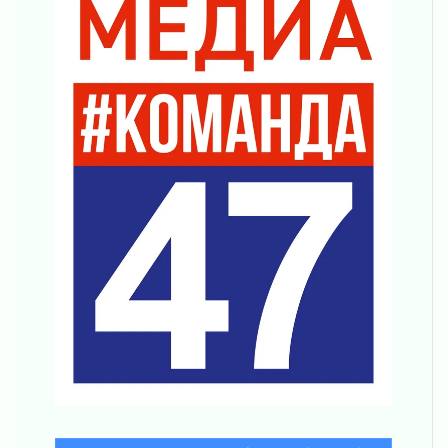
04 августа 2026
Никакого принуждения, только письменное
согласие
04 августа 2026
Без риска для здоровья и кошелька
04 августа 2026
Важная информация
04 августа 2026
Что делать со сбережениями
04 августа 2026
Награды нашли строителей
03 августа 2026
Ленобласть повышает производительность
труда в ЖКХ
03 августа 2026
Поддержка волонтерских объединений
03 августа 2026
Ладожский мост полностью закроют на два
часа