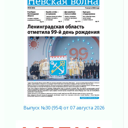
Не оставят в беде
05 августа 2026
На лидирующих позициях
04 августа 2026
Итоги конкурса «Лучший работник
Кадрового центра – 2026» подведены!
04 августа 2026
Ставка на дисциплину на перекрестках
04 августа 2026
В Ленобласти растет потребление
мобильного трафика
04 августа 2026
Полумрак бьёт по карману
04 августа 2026
Вниманию автомобилистов!
04 августа 2026
Выпуск №30 (954) от 07 августа 2026
Память, сталь и музыка
04 августа 2026
Регион готовится к выборам