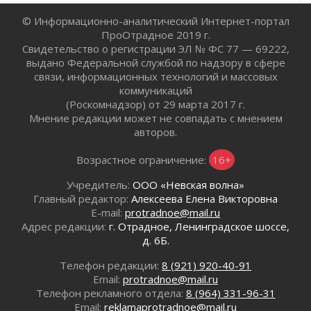
Жителям Ленобласти напомнили, как
© Информационно-аналитический Интернет-портал
действовать при укусе клеща
ПроОтрадное 2019 г.
02 августа 2026
Свидетельство о регистрации ЭЛ № ФС 77 — 69222,
В Ивангороде назвали новых почетных
выдано Федеральной службой по надзору в сфере
граждан Ленинградской области
связи, информационных технологий и массовых
02 августа 2026
коммуникаций
(Роскомнадзор) от 29 марта 2017 г.
Готовность №1
Мнение редакции может не совпадать с мнением
02 августа 2026
авторов.
Километровые столбы «Дороги жизни»
отправили на реставрацию
Возрастное ограничение:
16+
02 августа 2026
Учредитель:
ООО «Невская волна»
Ленобласть внедрила передовую подготовку
Главный редактор:
Алексеева Елена Викторовна
операторов БПЛА
E-mail:
protradnoe@mail.ru
02 августа 2026
Адрес редакции:
г. Отрадное, Ленинградское шоссе,
В Ивангороде появилась «Избушка-
д. 6Б.
воробушка»
02 августа 2026
Телефон редакции:
8 (921) 920-40-91
Email:
protradnoe@mail.ru
Юхла, мука, кантеле и Водяной
Телефон рекламного отдела:
8 (964) 331-96-31
01 августа 2026
Email:
reklamaprotradnoe@mail.ru