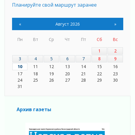
Планируйте свой маршрут заранее
05 августа 2026
Мода вне возраста и границ
«
Август 2026
»
05 августа 2026
Марафон обновлений
Пн
Вт
Ср
Чт
Пт
Сб
Вс
05 августа 2026
Добровольцы огненного фронта
1
2
05 августа 2026
3
4
5
6
7
8
9
С заботой о здоровье
10
11
12
13
14
15
16
05 августа 2026
17
18
19
20
21
22
23
Лучшая из лучших
24
25
26
27
28
29
30
05 августа 2026
31
Пульс региона
05 августа 2026
«Результат командный, заслуга каждого
Архив газеты
ведомства и муниципалитета»
05 августа 2026
Вдохновлять, просвещать и объединять!
05 августа 2026