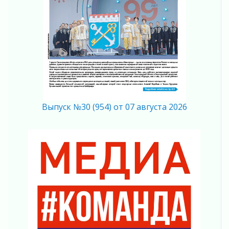
На лидирующих позициях
04 августа 2026
Итоги конкурса «Лучший работник
Кадрового центра – 2026» подведены!
04 августа 2026
Ставка на дисциплину на перекрестках
04 августа 2026
В Ленобласти растет потребление
мобильного трафика
Выпуск №30 (954) от 07 августа 2026
04 августа 2026
Полумрак бьёт по карману
04 августа 2026
Вниманию автомобилистов!
04 августа 2026
Память, сталь и музыка
04 августа 2026
Регион готовится к выборам
04 августа 2026
Никакого принуждения, только письменное