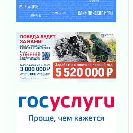
03 августа 2026
Новая площадка: 2027
03 августа 2026
Часть медиков в Ленобласти сможет
рассчитывать на доплату от региона
03 августа 2026
За сутки в Ленинградской области
ликвидировали 10 пожаров
03 августа 2026
Клюква наливается, но в корзинку пока не
просится
03 августа 2026
Строительные компании Ленобласти
подняли зарплаты почти на 40% за год
03 августа 2026
Шесть новых жизней в честь дня рождения
Ленинградской области
03 августа 2026
Уроки безопасности для детей и взрослых
03 августа 2026