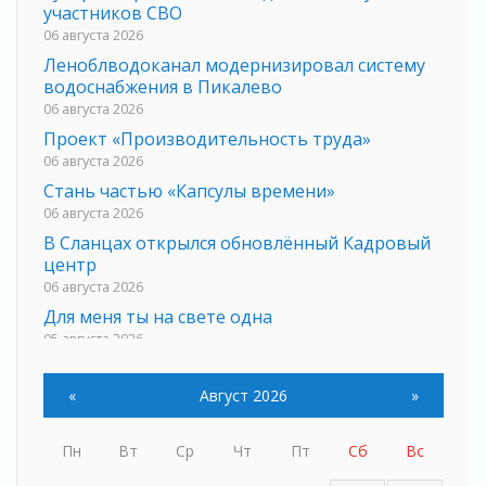
участников СВО
06 августа 2026
Леноблводоканал модернизировал систему
водоснабжения в Пикалево
06 августа 2026
Проект «Производительность труда»
06 августа 2026
Стань частью «Капсулы времени»
06 августа 2026
В Сланцах открылся обновлённый Кадровый
центр
06 августа 2026
Для меня ты на свете одна
05 августа 2026
Выбрать удобный способ голосования
помогут Госуслуги
«
Август 2026
»
05 августа 2026
Планируйте свой маршрут заранее
Пн
Вт
Ср
Чт
Пт
Сб
Вс
05 августа 2026