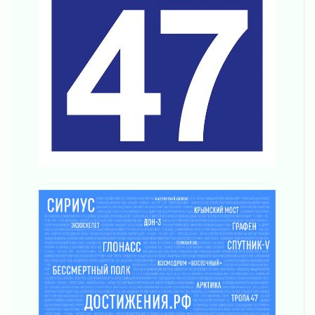
согласие
04 августа 2026
Без риска для здоровья и кошелька
04 августа 2026
Важная информация
04 августа 2026
Что делать со сбережениями
04 августа 2026
Награды нашли строителей
03 августа 2026
Ленобласть повышает производительность
труда в ЖКХ
03 августа 2026
Поддержка волонтерских объединений
03 августа 2026
Ладожский мост полностью закроют на два
часа
03 августа 2026
Музеи Ленобласти обновляют пространства