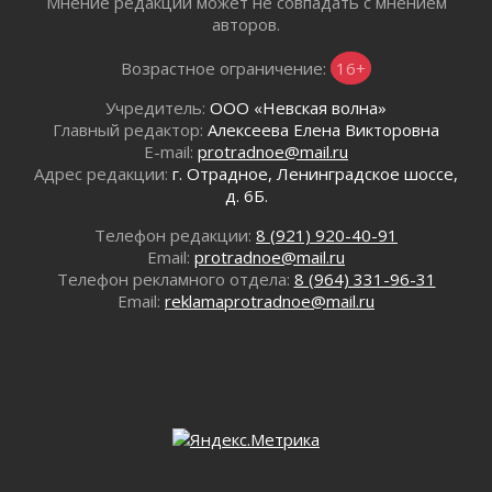
02 августа 2026
Мнение редакции может не совпадать с мнением
авторов.
В Ивангороде назвали новых почетных
граждан Ленинградской области
Возрастное ограничение:
16+
02 августа 2026
Готовность №1
Учредитель:
ООО «Невская волна»
02 августа 2026
Главный редактор:
Алексеева Елена Викторовна
E-mail:
protradnoe@mail.ru
Километровые столбы «Дороги жизни»
Адрес редакции:
г. Отрадное, Ленинградское шоссе,
отправили на реставрацию
д. 6Б.
02 августа 2026
Ленобласть внедрила передовую подготовку
Телефон редакции:
8 (921) 920-40-91
операторов БПЛА
Email:
protradnoe@mail.ru
02 августа 2026
Телефон рекламного отдела:
8 (964) 331-96-31
Email:
reklamaprotradnoe@mail.ru
В Ивангороде появилась «Избушка-
воробушка»
02 августа 2026
Юхла, мука, кантеле и Водяной
01 августа 2026
Лето катится с горки
01 августа 2026
В Ленобласти открылась экспозиция к 150-