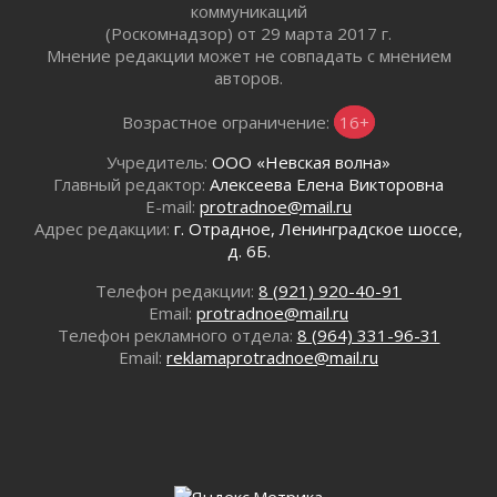
30 июля 2026
коммуникаций
Изменение расписания 565 автобуса
(Роскомнадзор) от 29 марта 2017 г.
Мнение редакции может не совпадать с мнением
30 июля 2026
авторов.
Объявлена продажа инвестиционных паев
29 июля 2026
Возрастное ограничение:
16+
Пик топливного кризиса в Ленинградской
области прошёл
Учредитель:
ООО «Невская волна»
Главный редактор:
Алексеева Елена Викторовна
29 июля 2026
E-mail:
protradnoe@mail.ru
Ленобласть вошла в двадцатку лидеров по
Адрес редакции:
г. Отрадное, Ленинградское шоссе,
освещению нацпроектов в СМИ
д. 6Б.
29 июля 2026
Легкоатлеты Ленинградской области вошли в
Телефон редакции:
8 (921) 920-40-91
пятерку сильнейших на Первенстве России
Email:
protradnoe@mail.ru
Телефон рекламного отдела:
8 (964) 331-96-31
29 июля 2026
Email:
reklamaprotradnoe@mail.ru
Сотрудница почты в Кингисеппе
инсценировала пожар после кражи почти
полумиллиона рублей
29 июля 2026
С помощью камер в Ленобласти выписали
штрафов на 17 миллионов рублей за сброс