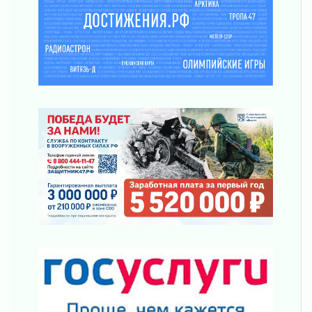
31 июля 2026
От инженера-создателя к волонтёрам
«Созидателям»
31 июля 2026
Генеральная репетиция векового юбилея
31 июля 2026
Открытое сердце и стремление делать добро
31 июля 2026
Давайте разберемся!
30 июля 2026
Круглую ригу в Гатчине отреставрируют в
2027 году
30 июля 2026
Путешествие к западным рубежам
30 июля 2026
Лаголовская общеобразовательная школа
откроется к концу сентября
30 июля 2026
Ленобласть наводит порядок на дорогах и в