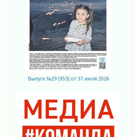
01 августа 2026
Болезнь девственниц и вампиров
01 августа 2026
Безмолвный крик о помощи
01 августа 2026
В музей всей семьёй
01 августа 2026
Без заявлений и очередей
01 августа 2026
Не женское это дело...уверены?
Выпуск №29 (953) от 31 июля 2026
01 августа 2026
Все силы в кулак
01 августа 2026
Айда на пляж!
01 августа 2026
Один в поле — не воин
01 августа 2026
Пик топливного кризиса в регионе прошёл