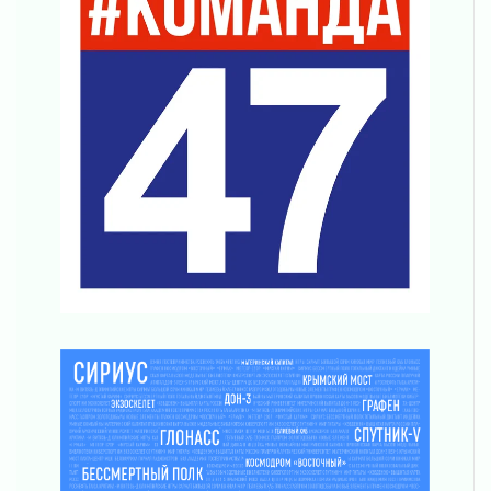
31 июля 2026
О мужестве, долге и стойкости
31 июля 2026
Ленинградцы — бойцам «Барс-Ленинградец»
31 июля 2026
Маршрутами будущего — к заветной цели
31 июля 2026
«Корвет» на страже
31 июля 2026
Правила для жизни
31 июля 2026
С рабочим визитом
31 июля 2026
В Шлиссельбурге прошла акция «Белый
кораблик Памяти»
31 июля 2026
Новые возможности для творчества
31 июля 2026
За сухими цифрами — реальная жизнь