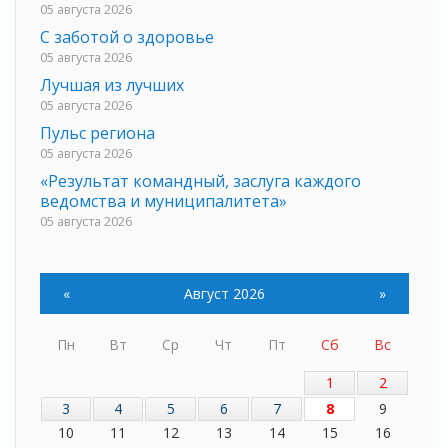
05 августа 2026
С заботой о здоровье
05 августа 2026
Лучшая из лучших
05 августа 2026
Пульс региона
05 августа 2026
«Результат командный, заслуга каждого
ведомства и муниципалитета»
05 августа 2026
Вдохновлять, просвещать и объединять!
05 августа 2026
«
Август 2026
»
Не оставят в беде
05 августа 2026
На лидирующих позициях
Пн
Вт
Ср
Чт
Пт
Сб
Вс
04 августа 2026
1
2
Итоги конкурса «Лучший работник
3
4
5
6
7
8
9
Кадрового центра – 2026» подведены!
10
11
12
13
14
15
16
04 августа 2026