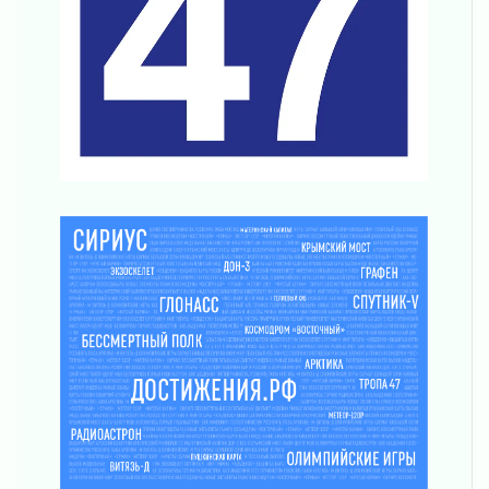
03 августа 2026
За сутки в Ленинградской области
ликвидировали 10 пожаров
03 августа 2026
Клюква наливается, но в корзинку пока не
просится
03 августа 2026
Строительные компании Ленобласти
подняли зарплаты почти на 40% за год
03 августа 2026
Шесть новых жизней в честь дня рождения
Ленинградской области
03 августа 2026
Уроки безопасности для детей и взрослых
03 августа 2026
Ленобласть отмечает День Воздушно-
десантных войск
02 августа 2026
«Активное лето»
02 августа 2026