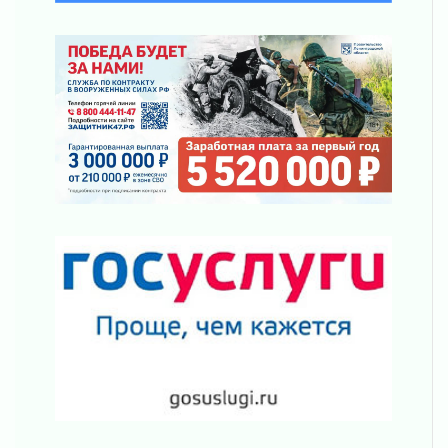
Ленобласть отметила заслуги жителей перед
регионом и страной
02 августа 2026
Ладога — не пруд
02 августа 2026
ПСК через Гослуслуги напомнит жителям
Ленинградской области о неоплаченных
счетах
02 августа 2026
Пропавшего подростка нашли в Кировском
районе Ленобласти
02 августа 2026
Жителям Ленобласти напомнили, как
действовать при укусе клеща
02 августа 2026
В Ивангороде назвали новых почетных
граждан Ленинградской области
02 августа 2026
Готовность №1