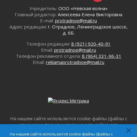
01 августа 2026
Учредитель:
ООО «Невская волна»
Безмолвный крик о помощи
Главный редактор:
Алексеева Елена Викторовна
01 августа 2026
E-mail:
protradnoe@mail.ru
Адрес редакции:
г. Отрадное, Ленинградское шоссе,
В музей всей семьёй
д. 6Б.
01 августа 2026
Без заявлений и очередей
Телефон редакции:
8 (921) 920-40-91
01 августа 2026
Email:
protradnoe@mail.ru
Телефон рекламного отдела:
8 (964) 331-96-31
Не женское это дело...уверены?
Email:
reklamaprotradnoe@mail.ru
01 августа 2026
Все силы в кулак
01 августа 2026
Айда на пляж!
01 августа 2026
Один в поле — не воин
01 августа 2026
Пик топливного кризиса в регионе прошёл
На нашем сайте использются cookie-файлы (файлы с
31 июля 2026
данными о прошлых посещениях сайта) для
персонализации сервисов и повышения удобства
О мужестве, долге и стойкости
На нашем сайте использются cookie-файлы (файлы с
пользователей. Продолжая пользоваться данным