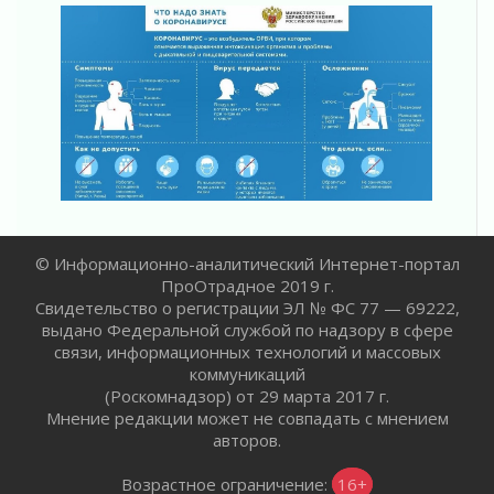
02 августа 2026
Километровые столбы «Дороги жизни»
отправили на реставрацию
02 августа 2026
Ленобласть внедрила передовую подготовку
операторов БПЛА
02 августа 2026
В Ивангороде появилась «Избушка-
воробушка»
02 августа 2026
Юхла, мука, кантеле и Водяной
© Информационно-аналитический Интернет-портал
01 августа 2026
ПроОтрадное 2019 г.
Свидетельство о регистрации ЭЛ № ФС 77 — 69222,
Лето катится с горки
выдано Федеральной службой по надзору в сфере
01 августа 2026
связи, информационных технологий и массовых
В Ленобласти открылась экспозиция к 150-
коммуникаций
летию Билибина
(Роскомнадзор) от 29 марта 2017 г.
01 августа 2026
Мнение редакции может не совпадать с мнением
Лето без гаджетов
авторов.
01 августа 2026
Возрастное ограничение:
16+
Болезнь девственниц и вампиров