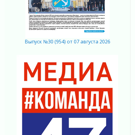
04 августа 2026
Что делать со сбережениями
04 августа 2026
Награды нашли строителей
03 августа 2026
Ленобласть повышает производительность
Выпуск №30 (954) от 07 августа 2026
труда в ЖКХ
03 августа 2026
Поддержка волонтерских объединений
03 августа 2026
Ладожский мост полностью закроют на два
часа
03 августа 2026
Музеи Ленобласти обновляют пространства
03 августа 2026
Новая площадка: 2027
03 августа 2026
Часть медиков в Ленобласти сможет
рассчитывать на доплату от региона