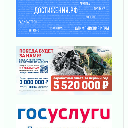
02 августа 2026
ПСК через Гослуслуги напомнит жителям
Ленинградской области о неоплаченных
счетах
02 августа 2026
Пропавшего подростка нашли в Кировском
районе Ленобласти
02 августа 2026
Жителям Ленобласти напомнили, как
действовать при укусе клеща
02 августа 2026
В Ивангороде назвали новых почетных
граждан Ленинградской области
02 августа 2026
Готовность №1
02 августа 2026
Километровые столбы «Дороги жизни»
отправили на реставрацию
02 августа 2026
Ленобласть внедрила передовую подготовку