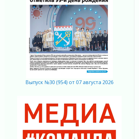
03 августа 2026
Ленобласть повышает производительность
труда в ЖКХ
03 августа 2026
Поддержка волонтерских объединений
03 августа 2026
Ладожский мост полностью закроют на два
часа
03 августа 2026
Музеи Ленобласти обновляют пространства
03 августа 2026
Выпуск №30 (954) от 07 августа 2026
Новая площадка: 2027
03 августа 2026
Часть медиков в Ленобласти сможет
рассчитывать на доплату от региона
03 августа 2026
За сутки в Ленинградской области
ликвидировали 10 пожаров
03 августа 2026