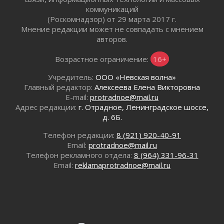
01 августа 2026
коммуникаций
(Роскомнадзор) от 29 марта 2017 г.
Без заявлений и очередей
Мнение редакции может не совпадать с мнением
01 августа 2026
авторов.
Не женское это дело...уверены?
01 августа 2026
Возрастное ограничение:
16+
Все силы в кулак
Учредитель:
ООО «Невская волна»
01 августа 2026
Главный редактор:
Алексеева Елена Викторовна
Айда на пляж!
E-mail:
protradnoe@mail.ru
01 августа 2026
Адрес редакции:
г. Отрадное, Ленинградское шоссе,
Один в поле — не воин
д. 6Б.
01 августа 2026
Телефон редакции:
8 (921) 920-40-91
Пик топливного кризиса в регионе прошёл
Email:
protradnoe@mail.ru
31 июля 2026
Телефон рекламного отдела:
8 (964) 331-96-31
О мужестве, долге и стойкости
Email:
reklamaprotradnoe@mail.ru
31 июля 2026
Ленинградцы — бойцам «Барс-Ленинградец»
31 июля 2026
Маршрутами будущего — к заветной цели
31 июля 2026