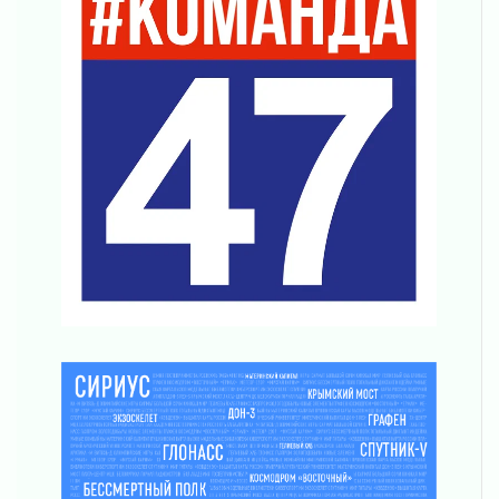
Клюква наливается, но в корзинку пока не
просится
03 августа 2026
Строительные компании Ленобласти
подняли зарплаты почти на 40% за год
03 августа 2026
Шесть новых жизней в честь дня рождения
Ленинградской области
03 августа 2026
Уроки безопасности для детей и взрослых
03 августа 2026
Ленобласть отмечает День Воздушно-
десантных войск
02 августа 2026
«Активное лето»
02 августа 2026
Ленобласть отметила заслуги жителей перед
регионом и страной
02 августа 2026
Ладога — не пруд