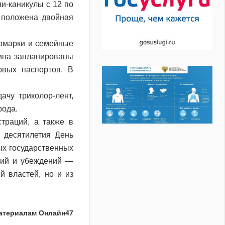
ни-каникулы с 12 по
 положена двойная
ярмарки и семейные
ина запланированы
рвых паспортов. В
ачу триколор-лент,
рода.
траций, а также в
и десятилетия День
ых государственных
сий и убеждений —
й властей, но и из
атериалам Онлайн47