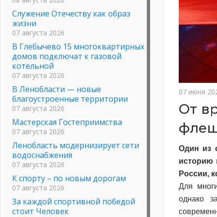
Служение Отечеству как образ
жизни
07 августа 2026
В Глебычево 15 многоквартирных
домов подключат к газовой
котельной
07 августа 2026
В Ленобласти — новые
07 июня 20
благоустроенные территории
От в
07 августа 2026
Мастерская Гостеприимства
фле
07 августа 2026
Ленобласть модернизирует сети
Один из 
водоснабжения
историю 
07 августа 2026
России, 
К спорту – по новым дорогам
Для многи
07 августа 2026
однако з
За каждой спортивной победой
стоит Человек
современн