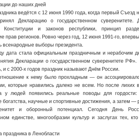
ации до наших дней
аздника ведётся с 12 июня 1990 года, когда первый Съезд
инял Декларацию о государственном суверенитете. Д
т Конституции и законов республики, принцип разд
е прав регионов. Ровно через год, 12 июня 1991-го, вперв
ь всенародные выборы президента.
ду дата стала официальным праздничным и нерабочим д
нятия Декларации о государственном суверенитете РФ».
, и с 2000-х годов праздник называют Днём России.
отношение к нему было прохладным — он ассоциировалс
и, которые нравились далеко не всем. Но после лихих 
а у людей появились реальные поводы для гордости: и
 богатства, научные и спортивные достижения, а затем — 
енитет и оборонный потенциал. Сегодня День Рос
ном единстве, многообразии культур и заслугах тех, кто
 праздника в Ленобласти