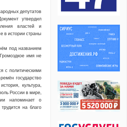
 народных депутатов
окумент утвердил
еления властей и
ые в истории страны
нём под названием
 Громоздкое имя не
я с политическими
времён государство
стория, культура,
роль России в мире,
сии напоминает о
 трудится на благо