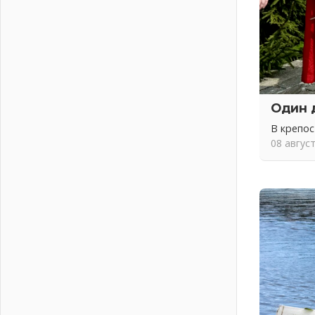
Вниманию автомобилистов!
04 августа 2026
Память, сталь и музыка
04 августа 2026
Регион готовится к выборам
04 августа 2026
Никакого принуждения, только
Один 
письменное согласие
В крепо
04 августа 2026
08 авгус
Без риска для здоровья и кошелька
04 августа 2026
Важная информация
04 августа 2026
Что делать со сбережениями
04 августа 2026
Награды нашли строителей
03 августа 2026
Ленобласть повышает
производительность труда в ЖКХ