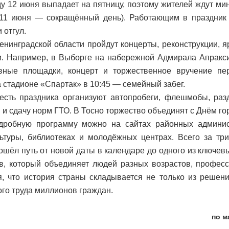
ду 12 июня выпадает на пятницу, поэтому жителей ждут ми
(11 июня — сокращённый день). Работающим в праздник
 отгул.
енинградской области пройдут концерты, реконструкции, 
. Например, в Выборге на набережной Адмирала Апракс
ивные площадки, концерт и торжественное вручение пе
а стадионе «Спартак» в 10:45 — семейный забег.
есть праздника организуют автопробеги, флешмобы, разд
 и сдачу норм ГТО. В Тосно торжество объединят с Днём го
одробную программу можно на сайтах районных админис
ьтуры, библиотеках и молодёжных центрах. Всего за тр
ошёл путь от новой даты в календаре до одного из ключев
в, который объединяет людей разных возрастов, профес
, что история страны складывается не только из решени
го труда миллионов граждан.
по м