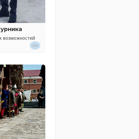
турника
ых возможностей
236