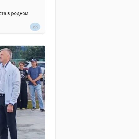
ста в родном
155