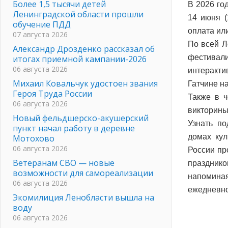
Более 1,5 тысячи детей
В 2026 го
Ленинградской области прошли
14 июня 
обучение ПДД
оплата или
07 августа 2026
По всей Л
Александр Дрозденко рассказал об
фестивали
итогах приемной кампании-2026
06 августа 2026
интеракт
Михаил Ковальчук удостоен звания
Гатчине н
Героя Труда России
Также в ч
06 августа 2026
викторины
Новый фельдшерско-акушерский
Узнать п
пункт начал работу в деревне
домах кул
Мотохово
06 августа 2026
России пр
Ветеранам СВО — новые
празднико
возможности для самореализации
напоминая
06 августа 2026
ежедневно
Экомилиция Ленобласти вышла на
воду
06 августа 2026