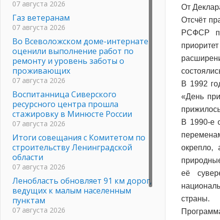
07 августа 2026
От Деклар
Газ ветеранам
Отсчёт пр
07 августа 2026
РСФСР пр
Во Всеволожском доме-интернате
приорите
оценили выполнение работ по
расширени
ремонту и уровень заботы о
проживающих
состоялис
07 августа 2026
В 1992 го
Воспитанница Сиверского
«День при
ресурсного центра прошла
прижилось
стажировку в Минюсте России
В 1990-е 
07 августа 2026
переменам
Итоги совещания с Комитетом по
строительству Ленинградской
окрепло, 
области
природные
07 августа 2026
её сувер
Ленобласть обновляет 91 км дорог,
националь
ведущих к малым населенным
страны.
пунктам
07 августа 2026
Программа