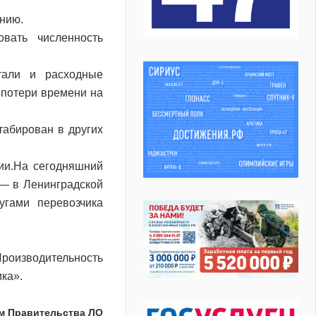
инию.
овать численность
тали и расходные
 потери времени на
абирован в других
ии.На сегодняшний
 — в Ленинградской
угами перевозчика
роизводительность
ка».
м Правительства ЛО