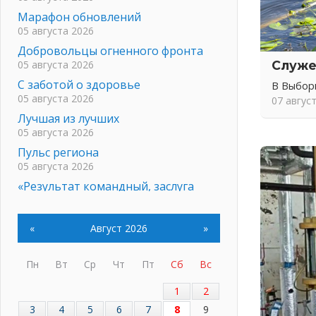
Марафон обновлений
05 августа 2026
Добровольцы огненного фронта
05 августа 2026
Служе
С заботой о здоровье
В Выбор
05 августа 2026
07 авгус
Лучшая из лучших
05 августа 2026
Пульс региона
05 августа 2026
«Результат командный, заслуга
каждого ведомства и
муниципалитета»
05 августа 2026
«
Август 2026
»
Вдохновлять, просвещать и
объединять!
Пн
Вт
Ср
Чт
Пт
Сб
Вс
05 августа 2026
1
2
Не оставят в беде
3
4
5
6
7
8
9
05 августа 2026