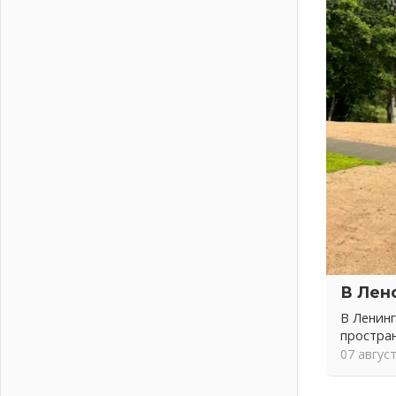
04 августа 2026
Никакого принуждения, только
письменное согласие
04 августа 2026
Без риска для здоровья и кошелька
04 августа 2026
Важная информация
04 августа 2026
Что делать со сбережениями
04 августа 2026
Награды нашли строителей
03 августа 2026
Ленобласть повышает
производительность труда в ЖКХ
В Лен
03 августа 2026
В Ленинг
Поддержка волонтерских
простра
объединений
07 авгус
03 августа 2026
Ладожский мост полностью