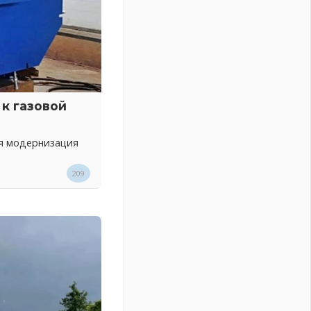
к газовой
ся модернизация
209