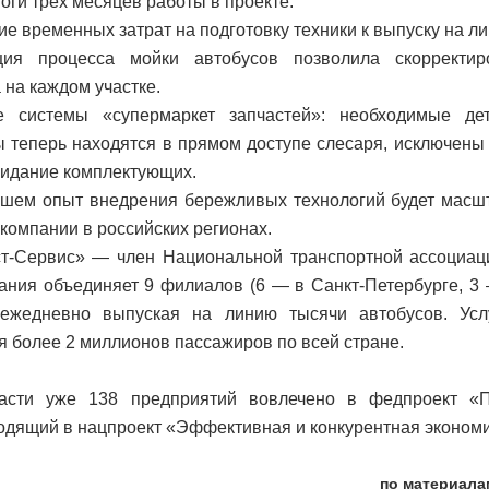
оги трёх месяцев работы в проекте:
е временных затрат на подготовку техники к выпуску на л
ция процесса мойки автобусов позволила скорректир
 на каждом участке.
е системы «супермаркет запчастей»: необходимые де
 теперь находятся в прямом доступе слесаря, исключены
жидание комплектующих.
шем опыт внедрения бережливых технологий будет масшт
компании в российских регионах.
т-Сервис» — член Национальной транспортной ассоциац
ания объединяет 9 филиалов (6 — в Санкт-Петербурге, 3
, ежедневно выпуская на линию тысячи автобусов. Усл
я более 2 миллионов пассажиров по всей стране.
асти уже 138 предприятий вовлечено в федпроект «П
ходящий в нацпроект «Эффективная и конкурентная экономи
по материала