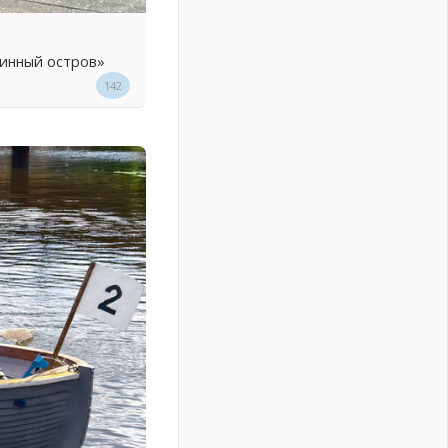
линный остров»
142