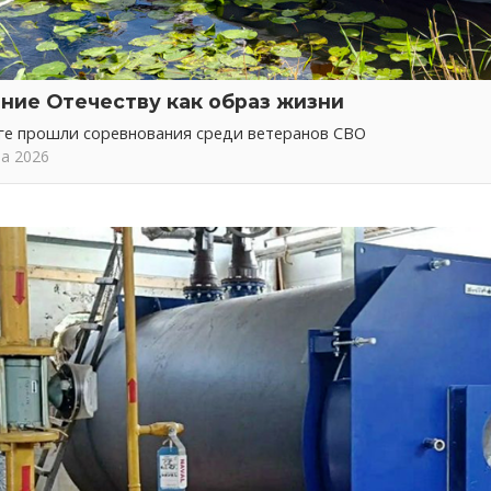
ние Отечеству как образ жизни
ге прошли соревнования среди ветеранов СВО
та 2026