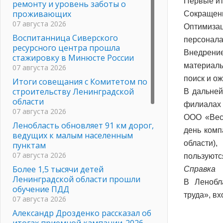
Первые ит
ремонту и уровень заботы о
проживающих
Сокращени
07 августа 2026
Оптимиза
Воспитанница Сиверского
персонала
ресурсного центра прошла
Внедрени
стажировку в Минюсте России
материалы
07 августа 2026
поиск и о
Итоги совещания с Комитетом по
строительству Ленинградской
В дальней
области
филиалах 
07 августа 2026
ООО «Вес
Ленобласть обновляет 91 км дорог,
день комп
ведущих к малым населенным
области)
пунктам
07 августа 2026
пользуютс
Более 1,5 тысячи детей
Справка
Ленинградской области прошли
В Ленобл
обучение ПДД
труда», в
07 августа 2026
Александр Дрозденко рассказал об
итогах приемной кампании-2026