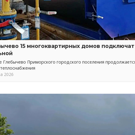
бычево 15 многоквартирных домов подключат 
ьной
ке Глебычево Приморского городского поселения продолжает
 теплоснабжения
та 2026