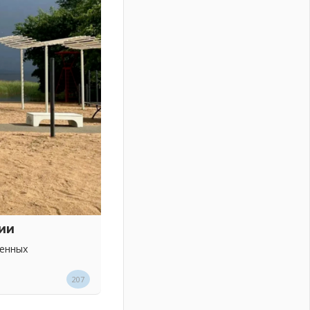
ии
венных
207