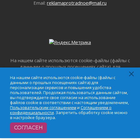
Email:
reklamaprotradnoe@mail.ru
353 дома подключили к газу за неделю в
Ленинградской области
29 июля 2026
Семья из Кингисеппского района вошла в
число лучших на конкурсе «Семья года»
29 июля 2026
Стихийную свалку строительного мусора
убрали в Ивангороде
На нашем сайте использются cookie-файлы (файлы с
29 июля 2026
данными о прошлых посещениях сайта) для
Ленобласть представила проект прогноза
персонализации сервисов и повышения удобства
социально-экономического развития региона
На нашем сайте использются cookie-файлы (файлы с
пользователей. Продолжая пользоваться данным
данными о прошлых посещениях сайта) для
на 2027-2029 годы
сайтом, вы подтверждаете свое согласие на
персонализации сервисов и повышения удобства
29 июля 2026
использование файлов cookie в соответствии с
пользователей. Продолжая пользоваться данным сайтом,
вы подтверждаете свое согласие на использование
настоящим уведомлением,
Пользовательским
Быстро, удобно и безопасно
файлов cookie в соответствии с настоящим уведомлением,
соглашением
и
Соглашением о
28 июля 2026
Пользовательским соглашением
и
Соглашением о
конфиденциальности
. Запретить обработку cookie
конфиденциальности
. Запретить обработку cookie можно
Ленобласть готовится к новому учебному
можно в настройке браузера.
в настройке браузера.
году
28 июля 2026
СОГЛАСЕН
Сага о Ратиборе