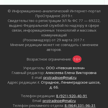
освещению нацпроектов в СМИ
29 июля 2026
© Информационно-аналитический Интернет-портал
Легкоатлеты Ленинградской области вошли в
ПроОтрадное 2019 г.
пятерку сильнейших на Первенстве России
Свидетельство о регистрации ЭЛ № ФС 77 — 69222,
29 июля 2026
выдано Федеральной службой по надзору в сфере
Сотрудница почты в Кингисеппе
связи, информационных технологий и массовых
инсценировала пожар после кражи почти
коммуникаций
полумиллиона рублей
(Роскомнадзор) от 29 марта 2017 г.
29 июля 2026
Мнение редакции может не совпадать с мнением
авторов.
С помощью камер в Ленобласти выписали
штрафов на 17 миллионов рублей за сброс
Возрастное ограничение:
16+
мусора
29 июля 2026
Учредитель:
ООО «Невская волна»
Региональная сеть контейнерных площадок
Главный редактор:
Алексеева Елена Викторовна
Ленобласти пополнится еще 300 объектами к
E-mail:
protradnoe@mail.ru
2027 году
Адрес редакции:
г. Отрадное, Ленинградское шоссе,
29 июля 2026
д. 6Б.
Спасатели эвакуировали мужчину с
Телефон редакции:
8 (921) 920-40-91
поврежденной ногой из леса в Гатчинском
Email:
protradnoe@mail.ru
округе
Телефон рекламного отдела:
8 (964) 331-96-31
29 июля 2026