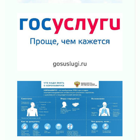
всероссийском финале в Москве
30 июля 2026
«Кубок Защитников Отечества» для
ветеранов СВО стартовал в Выборге
30 июля 2026
Заблудившегося пенсионера вывели из леса в
Тосненском районе
30 июля 2026
Редкие птенцы козодоя вылупились во
Всеволожском районе Ленобласти
30 июля 2026
Изменение расписания 565 автобуса
30 июля 2026
Объявлена продажа инвестиционных паев
29 июля 2026
Пик топливного кризиса в Ленинградской
области прошёл
29 июля 2026
Ленобласть вошла в двадцатку лидеров по