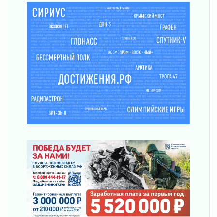
30 июля 2026
Круглую ригу в Гатчине отреставрируют в
2027 году
30 июля 2026
Путешествие к западным рубежам
30 июля 2026
Лаголовская общеобразовательная школа
откроется к концу сентября
30 июля 2026
Ленобласть наводит порядок на дорогах и в
перевозках
30 июля 2026
Комфортное лето: в Ленобласти 30 июля
ожидается теплая и сухая погода
30 июля 2026
Ладожский мост на трассе «Кола» полностью
закроют для движения в ночь на 31 июля
30 июля 2026
Волейболисты из Всеволожского района
представят Ленинградскую область на