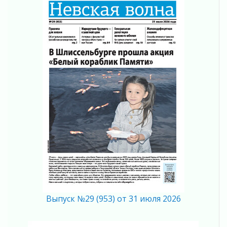
01 августа 2026
Не женское это дело...уверены?
01 августа 2026
Все силы в кулак
01 августа 2026
Айда на пляж!
01 августа 2026
Один в поле — не воин
01 августа 2026
Пик топливного кризиса в регионе прошёл
31 июля 2026
О мужестве, долге и стойкости
31 июля 2026
Ленинградцы — бойцам «Барс-Ленинградец»
31 июля 2026
Маршрутами будущего — к заветной цели
31 июля 2026
Выпуск №29 (953) от 31 июля 2026
«Корвет» на страже
31 июля 2026