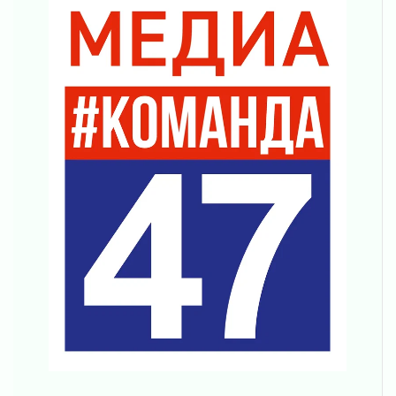
Правила для жизни
31 июля 2026
С рабочим визитом
31 июля 2026
В Шлиссельбурге прошла акция «Белый
кораблик Памяти»
31 июля 2026
Новые возможности для творчества
31 июля 2026
За сухими цифрами — реальная жизнь
31 июля 2026
От инженера-создателя к волонтёрам
«Созидателям»
31 июля 2026
Генеральная репетиция векового юбилея
31 июля 2026
Открытое сердце и стремление делать добро
31 июля 2026
Давайте разберемся!