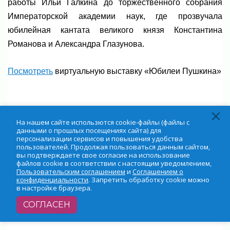
работы Ильи Галкина до торжественного собрания
Императорской академии наук, где прозвучала
юбилейная кантата великого князя Константина
Романова и Александра Глазунова.
Посмотреть
виртуальную выставку «Юбилеи Пушкина»
На нашем сайте использются cookie-файлы (файлы с
Подготовила Жанна Мозговая
данными о прошлых посещениях сайта) для
персонализации сервисов и повышения удобства
Фото: Агата Мозговая, официальные онлайн-
пользователей. Продолжая пользоваться данным сайтом,
ресурсы представленных музеев
вы подтверждаете свое согласие на использование
файлов cookie в соответствии с настоящим уведомлением,
Пользовательским соглашением
и
Соглашением о
конфиденциальности
. Запретить обработку cookie можно
в настройке браузера.
СОГЛАСЕН