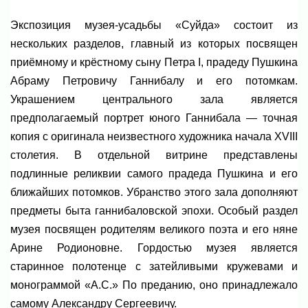
Экспозиция музея-усадьбы «Суйда» состоит из
нескольких разделов, главный из которых посвящен
приёмному и крёстному сыну Петра I, прадеду Пушкина
Абраму Петровичу Ганнибалу и его потомкам.
Украшением центрального зала является
предполагаемый портрет юного Ганнибала — точная
копия с оригинала неизвестного художника начала XVIII
столетия. В отдельной витрине представлены
подлинные реликвии самого прадеда Пушкина и его
ближайших потомков. Убранство этого зала дополняют
предметы быта ганнибаловской эпохи. Особый раздел
музея посвящен родителям великого поэта и его няне
Арине Родионовне. Гордостью музея является
старинное полотенце с затейливыми кружевами и
монограммой «А.С.» По преданию, оно принадлежало
самому Александру Сергеевичу.