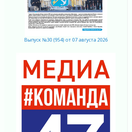
04 августа 2026
Полумрак бьёт по карману
04 августа 2026
Вниманию автомобилистов!
04 августа 2026
Выпуск №30 (954) от 07 августа 2026
Память, сталь и музыка
04 августа 2026
Регион готовится к выборам
04 августа 2026
Никакого принуждения, только письменное
согласие
04 августа 2026
Без риска для здоровья и кошелька
04 августа 2026
Важная информация
04 августа 2026
Что делать со сбережениями
04 августа 2026