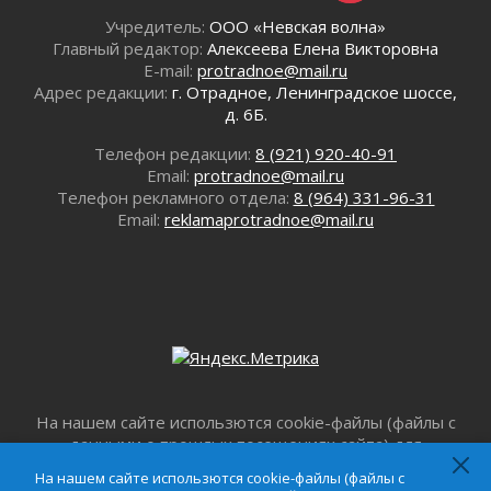
Ленобласть внедрила передовую подготовку
Учредитель:
ООО «Невская волна»
операторов БПЛА
Главный редактор:
Алексеева Елена Викторовна
02 августа 2026
E-mail:
protradnoe@mail.ru
В Ивангороде появилась «Избушка-
Адрес редакции:
г. Отрадное, Ленинградское шоссе,
воробушка»
д. 6Б.
02 августа 2026
Телефон редакции:
8 (921) 920-40-91
Юхла, мука, кантеле и Водяной
Email:
protradnoe@mail.ru
01 августа 2026
Телефон рекламного отдела:
8 (964) 331-96-31
Лето катится с горки
Email:
reklamaprotradnoe@mail.ru
01 августа 2026
В Ленобласти открылась экспозиция к 150-
летию Билибина
01 августа 2026
Лето без гаджетов
01 августа 2026
Болезнь девственниц и вампиров
01 августа 2026
На нашем сайте использются cookie-файлы (файлы с
данными о прошлых посещениях сайта) для
Безмолвный крик о помощи
персонализации сервисов и повышения удобства
01 августа 2026
На нашем сайте использются cookie-файлы (файлы с
пользователей. Продолжая пользоваться данным