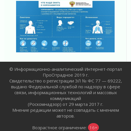
Ладога — не пруд
02 августа 2026
ПСК через Гослуслуги напомнит жителям
Ленинградской области о неоплаченных
счетах
02 августа 2026
Пропавшего подростка нашли в Кировском
районе Ленобласти
02 августа 2026
Жителям Ленобласти напомнили, как
действовать при укусе клеща
© Информационно-аналитический Интернет-портал
02 августа 2026
ПроОтрадное 2019 г.
Свидетельство о регистрации ЭЛ № ФС 77 — 69222,
В Ивангороде назвали новых почетных
выдано Федеральной службой по надзору в сфере
граждан Ленинградской области
связи, информационных технологий и массовых
02 августа 2026
коммуникаций
Готовность №1
(Роскомнадзор) от 29 марта 2017 г.
02 августа 2026
Мнение редакции может не совпадать с мнением
Километровые столбы «Дороги жизни»
авторов.
отправили на реставрацию
02 августа 2026
Возрастное ограничение:
16+