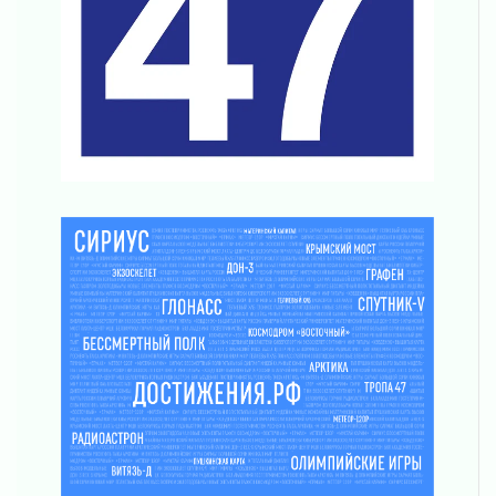
Награды нашли строителей
03 августа 2026
Ленобласть повышает производительность
труда в ЖКХ
03 августа 2026
Поддержка волонтерских объединений
03 августа 2026
Ладожский мост полностью закроют на два
часа
03 августа 2026
Музеи Ленобласти обновляют пространства
03 августа 2026
Новая площадка: 2027
03 августа 2026
Часть медиков в Ленобласти сможет
рассчитывать на доплату от региона
03 августа 2026
За сутки в Ленинградской области
ликвидировали 10 пожаров
03 августа 2026