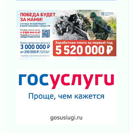
Клюква наливается, но в корзинку пока не
просится
03 августа 2026
Строительные компании Ленобласти
подняли зарплаты почти на 40% за год
03 августа 2026
Шесть новых жизней в честь дня рождения
Ленинградской области
03 августа 2026
Уроки безопасности для детей и взрослых
03 августа 2026
Ленобласть отмечает День Воздушно-
десантных войск
02 августа 2026
«Активное лето»
02 августа 2026
Ленобласть отметила заслуги жителей перед
регионом и страной
02 августа 2026