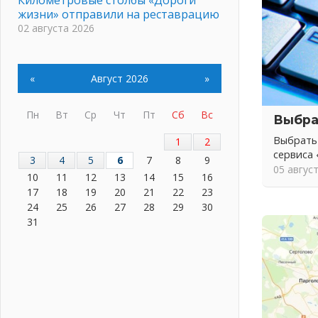
жизни» отправили на реставрацию
02 августа 2026
Ленобласть внедрила передовую
подготовку операторов БПЛА
02 августа 2026
«
Август 2026
»
В Ивангороде появилась
«Избушка-воробушка»
Пн
Вт
Ср
Чт
Пт
Сб
Вс
Выбра
02 августа 2026
Выбрать
1
2
Юхла, мука, кантеле и Водяной
сервиса
01 августа 2026
3
4
5
6
7
8
9
05 авгус
10
11
12
13
14
15
16
Лето катится с горки
17
18
19
20
21
22
23
01 августа 2026
24
25
26
27
28
29
30
В Ленобласти открылась
31
экспозиция к 150-летию Билибина
01 августа 2026
Лето без гаджетов
01 августа 2026
Болезнь девственниц и вампиров
01 августа 2026