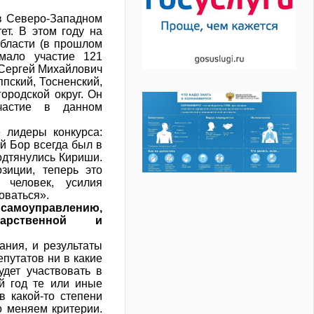
в Северо-Западном
ет. В этом году на
области (в прошлом
мало участие 121
 Сергей Михайлович
пский, Тосненский,
ородской округ. Он
частие в данном
 лидеры конкурса:
й Бор всегда был в
подтянулись Кириши.
зиции, теперь это
человек, усилия
оваться».
амоуправлению,
ударственной и
ния, и результаты
епутатов ни в какие
дет участвовать в
ый год те или иные
в какой-то степени
о меняем критерии.