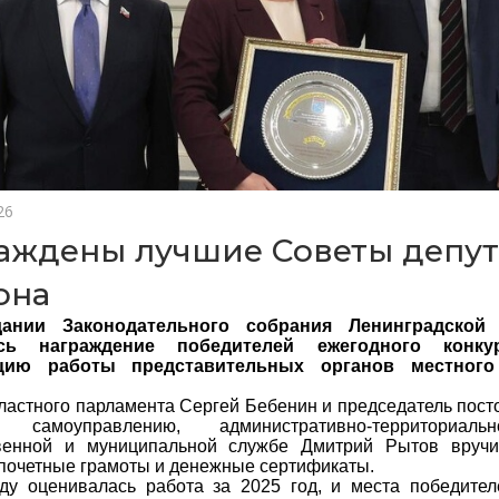
26
аждены лучшие Советы депут
она
дании Законодательного собрания Ленинградской
ось награждение победителей ежегодного конк
ацию работы представительных органов местного
ластного парламента Сергей Бебенин и председатель пост
 самоуправлению, административно-территориальн
твенной и муниципальной службе Дмитрий Рытов вруч
почетные грамоты и денежные сертификаты.
ду оценивалась работа за 2025 год, и места победител