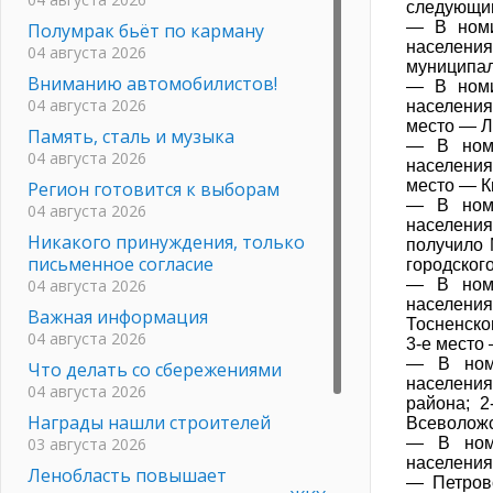
следующи
— В номи
Полумрак бьёт по карману
населения
04 августа 2026
муниципаль
Вниманию автомобилистов!
— В номи
04 августа 2026
населения 
место — Л
Память, сталь и музыка
— В номи
04 августа 2026
населения
место — К
Регион готовится к выборам
— В номи
04 августа 2026
населения
Никакого принуждения, только
получило 
письменное согласие
городског
04 августа 2026
— В номи
населени
Важная информация
Тосненско
04 августа 2026
3-е место
— В номи
Что делать со сбережениями
населени
04 августа 2026
района; 
Награды нашли строителей
Всеволожс
03 августа 2026
— В номи
населения
Ленобласть повышает
— Петровс