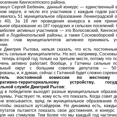
поселение Кингисеппского района.
ркнул Сергей Бебенин, данный конкурс — единственный 
ом округе, и число его участников с каждым годом раст
аявилось 51 муниципальное образование Ленинградской 
о 40). За 18 лет проведения конкурса в нем прини
ьное образование из 187 городских и сельских поселений.
аиболее активных участников — это Волосовский, Кингисеп
ий и Лодейнопольский районы, а также Сосновоборский г
всех глав муниципалитетов активнее принимать у
нии.
 Дмитрия Рытова, нельзя сказать, что есть постоянные
 есть сильные муниципалитеты. Но вот, например, Сосновы
а теперь второй год только на третьем месте, потому что 
чень активно работает. Вообще, у Гатчины сильные по
альный округ с большим советом депутатов — 50 
рованы, и, я думаю, сейчас с Гатчиной будет сложно соревн
атель постоянной комиссии по местному с
тративно-территориальному устройству, гос
льной службе Дмитрий Рытов:
д в победители выходят разные муниципальные образова
уемы. Участвуют те, кому есть что показать. Когда совет д
не вписывается, вряд ли муниципальное образование бу
 чтобы оказаться аутсайдером. Но динамика есть, кажд
путатов пытаются показать свои достижения, и конкурс 
для них стимулом. Тем более что мы каждый год частичн