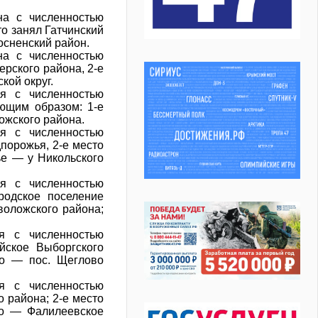
на с численностью
то занял Гатчинский
Тосненский район.
на с численностью
ерского района, 2-е
кой округ.
я с численностью
ющим образом: 1-е
ожского района.
я с численностью
дпорожья, 2-е место
ье — у Никольского
я с численностью
родское поселение
воложского района;
я с численностью
йское Выборгского
то — пос. Щеглово
я с численностью
 района; 2-е место
то — Фалилеевское