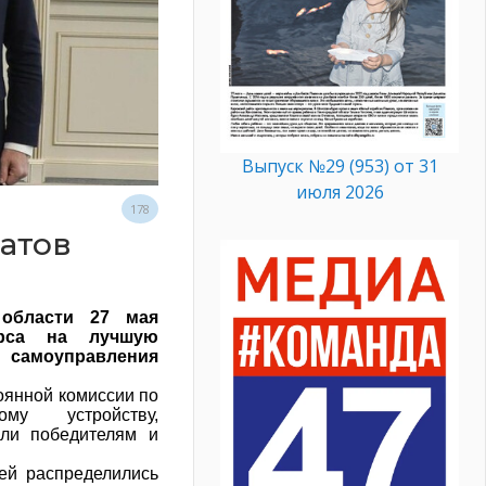
Выпуск №29 (953) от 31
июля 2026
178
атов
 области 27 мая
урса на лучшую
 самоуправления
оянной комиссии по
ому устройству,
или победителям и
ей распределились