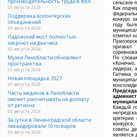
производительность труда в ЖКХ
сельское 
03 августа 2026
Как подче
федеральн
Поддержка волонтерских
конкурс з
объединений
году был
03 августа 2026
муниципал
отметил н
Ладожский мост полностью
Приозерск
закроют на два часа
призвал 
03 августа 2026
соревнова
Музеи Ленобласти обновляют
По словам
пространства
«Конечно,
лидерах, 
03 августа 2026
Гатчина о
Новая площадка: 2027
муницип
03 августа 2026
консолиди
Председ
Часть медиков в Ленобласти
админис
сможет рассчитывать на доплату
муниципа
от региона
Каждый го
03 августа 2026
непредсказ
критерии 
За сутки в Ленинградской области
конкурсе,
ликвидировали 10 пожаров
советы де
03 августа 2026
является 