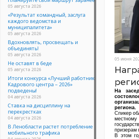
05 августа 2026
«Результат командный, заслуга
каждого ведомства и
муниципалитета»
05 августа 2026
Вдохновлять, просвещать и
объединять!
05 августа 2026
05 июня 20
Не оставят в беде
Нагр
05 августа 2026
Итоги конкурса «Лучший работник
реги
Кадрового центра – 2026»
подведены!
На засе
04 августа 2026
состоял
организ
Ставка на дисциплину на
региона.
перекрестках
Спикер об
04 августа 2026
местному
государс
В Ленобласти растет потребление
призерам 
мобильного трафика
В этом го
04 августа 2026