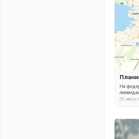
Безмолвный крик о помощи
01 августа 2026
В музей всей семьёй
01 августа 2026
Без заявлений и очередей
01 августа 2026
Не женское это дело...уверены?
01 августа 2026
Все силы в кулак
01 августа 2026
Плани
Айда на пляж!
01 августа 2026
На федер
ликвида
Один в поле — не воин
05 авгус
01 августа 2026
Пик топливного кризиса в регионе
прошёл
31 июля 2026
О мужестве, долге и стойкости
31 июля 2026