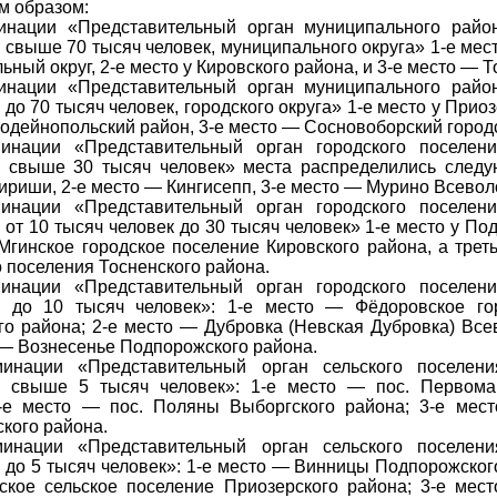
м образом:
нации «Представительный орган муниципального райо
 свыше 70 тысяч человек, муниципального округа» 1-е мес
ный округ, 2-е место у Кировского района, и 3-е место — 
нации «Представительный орган муниципального райо
до 70 тысяч человек, городского округа» 1-е место у Приоз
одейнопольский район, 3-е место — Сосновоборский городс
нации «Представительный орган городского поселени
 свыше 30 тысяч человек» места распределились следу
ириши, 2-е место — Кингисепп, 3-е место — Мурино Всевол
нации «Представительный орган городского поселени
 от 10 тысяч человек до 30 тысяч человек» 1-е место у По
Мгинское городское поселение Кировского района, а трет
о поселения Тосненского района.
нации «Представительный орган городского поселени
я до 10 тысяч человек»: 1-е место — Фёдоровское го
го района; 2-е место — Дубровка (Невская Дубровка) Все
 — Вознесенье Подпорожского района.
нации «Представительный орган сельского поселени
я свыше 5 тысяч человек»: 1-е место — пос. Первома
2-е место — пос. Поляны Выборгского района; 3-е мес
кого района.
нации «Представительный орган сельского поселени
 до 5 тысяч человек»: 1-е место — Винницы Подпорожского
кое сельское поселение Приозерского района; 3-е мес