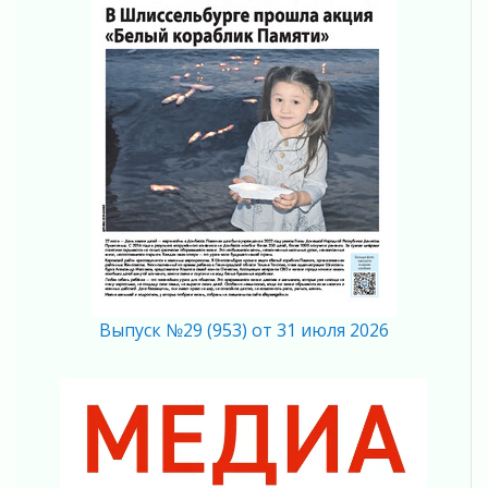
Ладога — не пруд
02 августа 2026
ПСК через Гослуслуги напомнит жителям
Ленинградской области о неоплаченных
счетах
02 августа 2026
Пропавшего подростка нашли в Кировском
районе Ленобласти
02 августа 2026
Жителям Ленобласти напомнили, как
действовать при укусе клеща
02 августа 2026
В Ивангороде назвали новых почетных
Выпуск №29 (953) от 31 июля 2026
граждан Ленинградской области
02 августа 2026
Готовность №1
02 августа 2026
Километровые столбы «Дороги жизни»
отправили на реставрацию
02 августа 2026