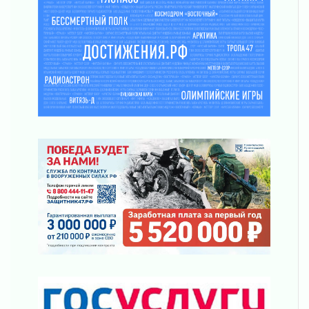
В музей всей семьёй
01 августа 2026
Без заявлений и очередей
01 августа 2026
Не женское это дело...уверены?
01 августа 2026
Все силы в кулак
01 августа 2026
Айда на пляж!
01 августа 2026
Один в поле — не воин
01 августа 2026
Пик топливного кризиса в регионе прошёл
31 июля 2026
О мужестве, долге и стойкости
31 июля 2026
Ленинградцы — бойцам «Барс-Ленинградец»
31 июля 2026