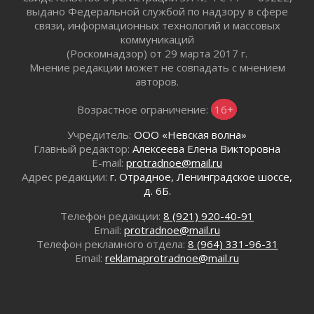
выдано Федеральной службой по надзору в сфере
Открытое сердце и стремление делать добро
связи, информационных технологий и массовых
31 июля 2026
коммуникаций
Давайте разберемся!
(Роскомнадзор) от 29 марта 2017 г.
30 июля 2026
Мнение редакции может не совпадать с мнением
авторов.
Круглую ригу в Гатчине отреставрируют в
2027 году
Возрастное ограничение:
16+
30 июля 2026
Путешествие к западным рубежам
Учредитель:
ООО «Невская волна»
30 июля 2026
Главный редактор:
Алексеева Елена Викторовна
E-mail:
protradnoe@mail.ru
Лаголовская общеобразовательная школа
Адрес редакции:
г. Отрадное, Ленинградское шоссе,
откроется к концу сентября
д. 6Б.
30 июля 2026
Ленобласть наводит порядок на дорогах и в
Телефон редакции:
8 (921) 920-40-91
перевозках
Email:
protradnoe@mail.ru
30 июля 2026
Телефон рекламного отдела:
8 (964) 331-96-31
Email:
reklamaprotradnoe@mail.ru
Комфортное лето: в Ленобласти 30 июля
ожидается теплая и сухая погода
30 июля 2026
Ладожский мост на трассе «Кола» полностью