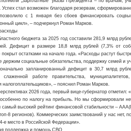
сполнили „зарплатные“ указы Президента – по врачам, уч
 Успех стал возможен благодаря резервам, сформирован
 позволило с 1 января без сбоев финансировать соцвы
онный цикл», – подчеркнул Роман Марков.
расходы
ластного бюджета за 2025 год составили 281,9 млрд рубле
ей. Дефицит в размере 18,8 млрд рублей (7,3% от соб
 покрыт остатками на начало года. «Расходы растут быстр
е держим социальные обязательства, поддержку семей и у
оначально запланированный дефицит в 30,7 млрд рубле
я слаженной работе правительства, муниципалитетов,
и налогоплательщиков», – пояснил Роман Марков.
перспективах 2026 года, первый вице-губернатор отметил: 
особенно по налогу на прибыль. Но мы сформировали не
 самый высокий рейтинг финансовой стабильности – ААА
 топ-8 регионов). Коммерческих заимствований у нас нет, п
4-е место в Российской Федерации».
ая поддержка и помощь СВО