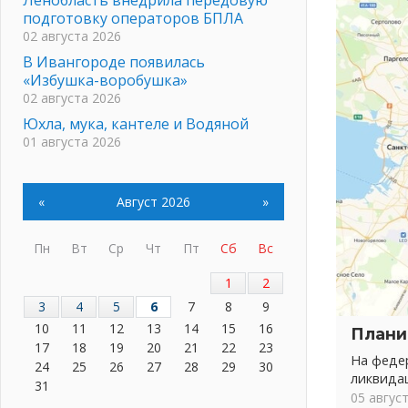
подготовку операторов БПЛА
02 августа 2026
В Ивангороде появилась
«Избушка-воробушка»
02 августа 2026
Юхла, мука, кантеле и Водяной
01 августа 2026
Лето катится с горки
01 августа 2026
«
Август 2026
»
В Ленобласти открылась
экспозиция к 150-летию Билибина
01 августа 2026
Пн
Вт
Ср
Чт
Пт
Сб
Вс
Лето без гаджетов
1
2
01 августа 2026
3
4
5
6
7
8
9
Болезнь девственниц и вампиров
10
11
12
13
14
15
16
Плани
01 августа 2026
17
18
19
20
21
22
23
Безмолвный крик о помощи
На федер
24
25
26
27
28
29
30
01 августа 2026
ликвида
31
05 авгус
В музей всей семьёй