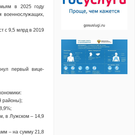
мьям в 2025 году
м военнослужащих,
т с 9,5 млрд в 2019
нул первый вице-
кономики:
й районы);
8,9%;
м, в Лужском – 14,9
амм – на сумму 21,8