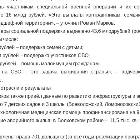
ь участникам специальной военной операции и их се
о 16 млрд рублей. «Это выплаты контрактникам, семья
дшефной территории», – уточнил Роман Марков.
меры социальной поддержки выделено 43,6 млрдрублей (рос
м числе:
рублей – поддержка семей с детьми;
рд рублей – поддержка участников СВО;
д рублей – помощь малоимущим гражданам.
 на СВО – это задача выживания страны», – подчерк
р.
отрасли и результаты
ков также привёл данные по развитию инфраструктуры и э
но 7 детских садов и 3 школы (Всеволожский, Ломоносовски
ехнологичная медицинская помощь профинансирована на 9
ие аварийного жилья: в Волховском районе – 11,5 тыс. кв. 
овлены права 701 дольщика (за все годы реализации прогр