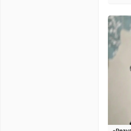
01 августа 2026
Без заявлений и очередей
01 августа 2026
Не женское это дело...уверены?
01 августа 2026
Все силы в кулак
01 августа 2026
Айда на пляж!
01 августа 2026
Один в поле — не воин
01 августа 2026
Пик топливного кризиса в регионе
прошёл
31 июля 2026
О мужестве, долге и стойкости
31 июля 2026
Ленинградцы — бойцам «Барс-
Ленинградец»
31 июля 2026
«Резу