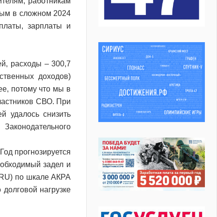
ителям, работникам
ным в сложном 2024
платы, зарплаты и
й, расходы – 300,7
ственных доходов)
ее, потому что мы в
частников СВО. При
й удалось снизить
 Законодательного
«Год прогнозируется
обходимый задел и
(RU) по шкале АКРА
о долговой нагрузке