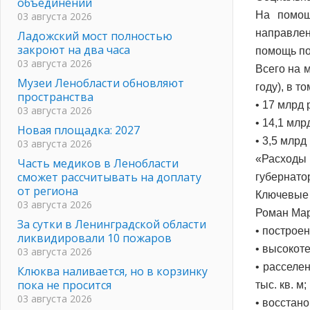
объединений
На помощ
03 августа 2026
направлен
Ладожский мост полностью
закроют на два часа
помощь по
03 августа 2026
Всего на 
Музеи Ленобласти обновляют
году), в то
пространства
• 17 млрд 
03 августа 2026
• 14,1 мл
Новая площадка: 2027
• 3,5 млр
03 августа 2026
«Расходы
Часть медиков в Ленобласти
сможет рассчитывать на доплату
губернато
от региона
Ключевые 
03 августа 2026
Роман Мар
За сутки в Ленинградской области
• построе
ликвидировали 10 пожаров
• высокот
03 августа 2026
• расселен
Клюква наливается, но в корзинку
пока не просится
тыс. кв. м;
03 августа 2026
• восстан