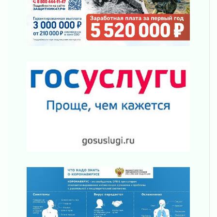
Ленинградской области
03 августа 2026
Уроки безопасности для детей и взрослых
03 августа 2026
Ленобласть отмечает День Воздушно-
десантных войск
02 августа 2026
«Активное лето»
02 августа 2026
Ленобласть отметила заслуги жителей перед
регионом и страной
02 августа 2026
Ладога — не пруд
02 августа 2026
ПСК через Гослуслуги напомнит жителям
Ленинградской области о неоплаченных
счетах
02 августа 2026
Пропавшего подростка нашли в Кировском
районе Ленобласти