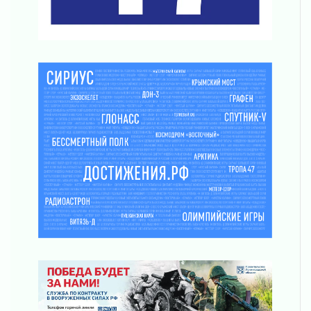
часа
03 августа 2026
Музеи Ленобласти обновляют пространства
03 августа 2026
Новая площадка: 2027
03 августа 2026
Часть медиков в Ленобласти сможет
рассчитывать на доплату от региона
03 августа 2026
За сутки в Ленинградской области
ликвидировали 10 пожаров
03 августа 2026
Клюква наливается, но в корзинку пока не
просится
03 августа 2026
Строительные компании Ленобласти
подняли зарплаты почти на 40% за год
03 августа 2026
Шесть новых жизней в честь дня рождения