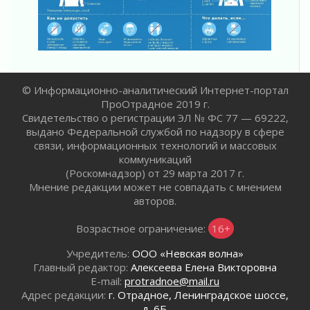
02 августа 2026
Жителям Ленобласти напомнили, как
действовать при укусе клеща
02 августа 2026
В Ивангороде назвали новых почетных
граждан Ленинградской области
© Информационно-аналитический Интернет-портал
02 августа 2026
ПроОтрадное 2019 г.
Свидетельство о регистрации ЭЛ № ФС 77 — 69222,
Готовность №1
выдано Федеральной службой по надзору в сфере
02 августа 2026
связи, информационных технологий и массовых
Километровые столбы «Дороги жизни»
коммуникаций
отправили на реставрацию
(Роскомнадзор) от 29 марта 2017 г.
02 августа 2026
Мнение редакции может не совпадать с мнением
Ленобласть внедрила передовую подготовку
авторов.
операторов БПЛА
Возрастное ограничение:
16+
02 августа 2026
В Ивангороде появилась «Избушка-
Учредитель:
ООО «Невская волна»
воробушка»
Главный редактор:
Алексеева Елена Викторовна
02 августа 2026
E-mail:
protradnoe@mail.ru
Юхла, мука, кантеле и Водяной
Адрес редакции:
г. Отрадное, Ленинградское шоссе,
д. 6Б.
01 августа 2026