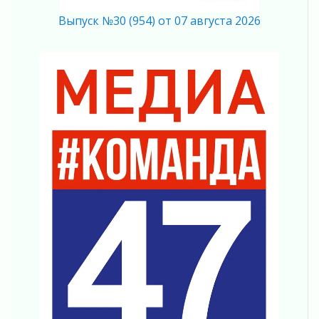
Регион готовится к выборам
Выпуск №30 (954) от 07 августа 2026
04 августа 2026
Никакого принуждения, только письменное
согласие
04 августа 2026
Без риска для здоровья и кошелька
04 августа 2026
Важная информация
04 августа 2026
Что делать со сбережениями
04 августа 2026
Награды нашли строителей
03 августа 2026
Ленобласть повышает производительность
труда в ЖКХ
03 августа 2026
Поддержка волонтерских объединений
03 августа 2026
Ладожский мост полностью закроют на два