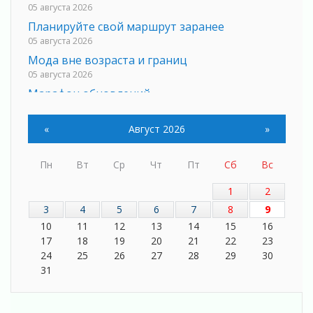
05 августа 2026
Планируйте свой маршрут заранее
05 августа 2026
Мода вне возраста и границ
05 августа 2026
Марафон обновлений
05 августа 2026
Добровольцы огненного фронта
«
Август 2026
»
05 августа 2026
С заботой о здоровье
Пн
Вт
Ср
Чт
Пт
Сб
Вс
05 августа 2026
1
2
Лучшая из лучших
05 августа 2026
3
4
5
6
7
8
9
10
11
12
13
14
15
16
Пульс региона
17
18
19
20
21
22
23
05 августа 2026
24
25
26
27
28
29
30
«Результат командный, заслуга каждого
31
ведомства и муниципалитета»
05 августа 2026
Вдохновлять, просвещать и объединять!