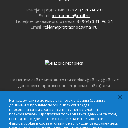
Лето катится с горки
Телефон редакции:
8 (921) 920-40-91
01 августа 2026
Email:
protradnoe@mail.ru
В Ленобласти открылась экспозиция к 150-
Телефон рекламного отдела:
8 (964) 331-96-31
летию Билибина
Email:
reklamaprotradnoe@mail.ru
01 августа 2026
Лето без гаджетов
01 августа 2026
Болезнь девственниц и вампиров
01 августа 2026
Безмолвный крик о помощи
01 августа 2026
На нашем сайте использются cookie-файлы (файлы с
В музей всей семьёй
данными о прошлых посещениях сайта) для
01 августа 2026
персонализации сервисов и повышения удобства
Без заявлений и очередей
пользователей. Продолжая пользоваться данным
На нашем сайте использются cookie-файлы (файлы с
01 августа 2026
сайтом, вы подтверждаете свое согласие на
данными о прошлых посещениях сайта) для
использование файлов cookie в соответствии с
Не женское это дело...уверены?
персонализации сервисов и повышения удобства
настоящим уведомлением,
Пользовательским
пользователей. Продолжая пользоваться данным сайтом,
01 августа 2026
вы подтверждаете свое согласие на использование
соглашением
и
Соглашением о
Все силы в кулак
файлов cookie в соответствии с настоящим уведомлением,
конфиденциальности
. Запретить обработку cookie
Пользовательским соглашением
и
Соглашением о