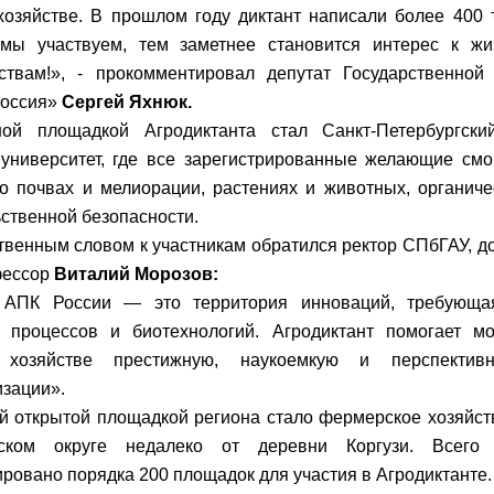
хозяйстве. В прошлом году диктант написали более 400 
 мы участвуем, тем заметнее становится интерес к ж
ствам!», - прокомментировал депутат Государственно
Россия»
Сергей Яхнюк.
ной площадкой Агродиктанта стал Санкт-Петербургски
университет, где все зарегистрированные желающие смо
о почвах и мелиорации, растениях и животных, органич
ственной безопасности.
твенным словом к участникам обратился ректор СПбГАУ, д
фессор
Виталий Морозов:
 АПК России — это территория инноваций, требующая
 процессов и биотехнологий. Агродиктант помогает м
 хозяйстве престижную, наукоемкую и перспектив
зации».
й открытой площадкой региона стало фермерское хозяйс
ском округе недалеко от деревни Коргузи. Всего
ировано порядка 200 площадок для участия в Агродиктанте.