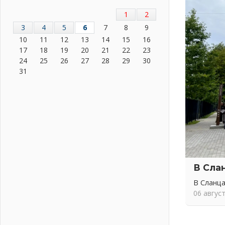
Жителям Ленобласти напомнили,
как действовать при укусе клеща
1
2
02 августа 2026
3
4
5
6
7
8
9
В Ивангороде назвали новых
10
11
12
13
14
15
16
почетных граждан Ленинградской
17
18
19
20
21
22
23
области
24
25
26
27
28
29
30
02 августа 2026
31
Готовность №1
02 августа 2026
Километровые столбы «Дороги
жизни» отправили на реставрацию
02 августа 2026
Ленобласть внедрила передовую
подготовку операторов БПЛА
02 августа 2026
В Сла
В Ивангороде появилась
В Сланца
«Избушка-воробушка»
06 авгус
02 августа 2026
Юхла, мука, кантеле и Водяной
01 августа 2026