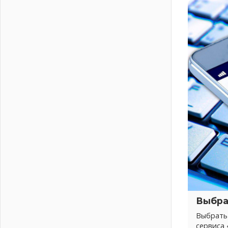
Лето катится с горки
01 августа 2026
В Ленобласти открылась
экспозиция к 150-летию Билибина
01 августа 2026
Лето без гаджетов
01 августа 2026
Болезнь девственниц и вампиров
01 августа 2026
Безмолвный крик о помощи
01 августа 2026
В музей всей семьёй
01 августа 2026
Без заявлений и очередей
01 августа 2026
Не женское это дело...уверены?
01 августа 2026
Выбра
Все силы в кулак
Выбрать
01 августа 2026
сервиса