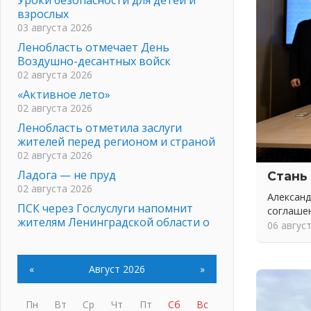
взрослых
03 августа 2026
Ленобласть отмечает День
Воздушно-десантных войск
02 августа 2026
«Активное лето»
02 августа 2026
Ленобласть отметила заслуги
жителей перед регионом и страной
02 августа 2026
Ладога — не пруд
Стань
02 августа 2026
Александ
ПСК через Гослуслуги напомнит
соглаше
жителям Ленинградской области о
06 авгус
неоплаченных счетах
02 августа 2026
Пропавшего подростка нашли в
«
Август 2026
»
Кировском районе Ленобласти
02 августа 2026
Пн
Вт
Ср
Чт
Пт
Сб
Вс