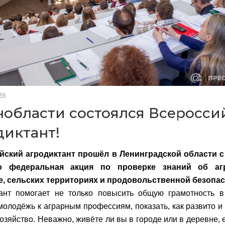
26
нобласти состоялся Всеросси
диктант!
йский агродиктант прошёл в Ленинградской области с 
то федеральная акция по проверке знаний об а
е, сельских территориях и продовольственной безопас
тант помогает не только повысить общую грамотность 
молодёжь к аграрным профессиям, показать, как развито и
озяйство. Неважно, живёте ли вы в городе или в деревне, е