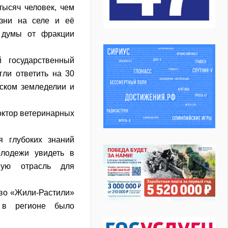
тысяч человек, чем
изни на селе и её
й думы от фракции
й государственный
гли ответить на 30
еском земледелии и
октор ветеринарных
 глубоких знаний
олодежи увидеть в
ную отрасль для
тво «Жили-Растили»
 в регионе было