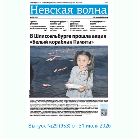
представят Ленинградскую область на
всероссийском финале в Москве
30 июля 2026
«Кубок Защитников Отечества» для
ветеранов СВО стартовал в Выборге
30 июля 2026
Заблудившегося пенсионера вывели из леса в
Тосненском районе
30 июля 2026
Редкие птенцы козодоя вылупились во
Всеволожском районе Ленобласти
30 июля 2026
Изменение расписания 565 автобуса
30 июля 2026
Объявлена продажа инвестиционных паев
29 июля 2026
Пик топливного кризиса в Ленинградской
области прошёл
Выпуск №29 (953) от 31 июля 2026
29 июля 2026
Ленобласть вошла в двадцатку лидеров по