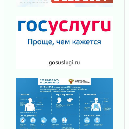
28 июля 2026
Корела — там, где оживает история
28 июля 2026
Пригласи родителей в музей, театр,
концертный зал
28 июля 2026
Детям — безопасную дорогу
28 июля 2026
День памяти детей - жертв войны в Донбассе
28 июля 2026
Стань примером для других!
28 июля 2026
Газ — в каждый дом
28 июля 2026
Снижать риски и устранять причины
28 июля 2026
Туристическая колыбель региона
28 июля 2026
Мне сверху видно всё, — ты так и знай!