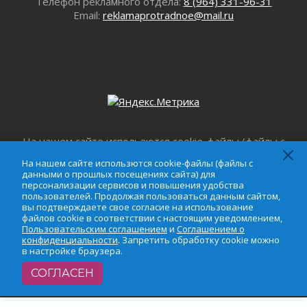
Телефон рекламного отдела:
8 (964) 331-96-31
Email:
reklamaprotradnoe@mail.ru
На нашем сайте использются cookie-файлы (файлы с
данными о прошлых посещениях сайта) для
На нашем сайте использются cookie-файлы (файлы с
персонализации сервисов и повышения удобства
данными о прошлых посещениях сайта) для
пользователей. Продолжая пользоваться данным
персонализации сервисов и повышения удобства
сайтом, вы подтверждаете свое согласие на
пользователей. Продолжая пользоваться данным сайтом,
вы подтверждаете свое согласие на использование
использование файлов cookie в соответствии с
файлов cookie в соответствии с настоящим уведомлением,
настоящим уведомлением,
Пользовательским
Пользовательским соглашением
и
Соглашением о
соглашением
и
Соглашением о
конфиденциальности
. Запретить обработку cookie можно
конфиденциальности
. Запретить обработку cookie
в настройке браузера.
можно в настройке браузера.
СОГЛАСЕН