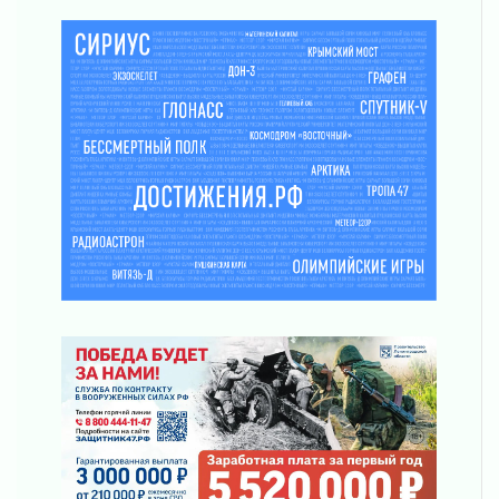
29 июля 2026
353 дома подключили к газу за неделю в
Ленинградской области
29 июля 2026
Семья из Кингисеппского района вошла в
число лучших на конкурсе «Семья года»
29 июля 2026
Стихийную свалку строительного мусора
убрали в Ивангороде
29 июля 2026
Ленобласть представила проект прогноза
социально-экономического развития региона
на 2027-2029 годы
29 июля 2026
Быстро, удобно и безопасно
28 июля 2026
Ленобласть готовится к новому учебному
году
28 июля 2026
Сага о Ратиборе