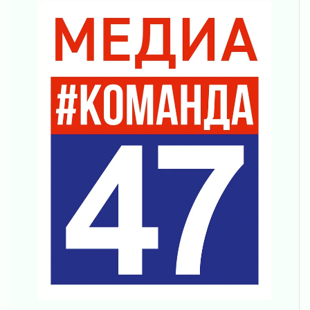
освещению нацпроектов в СМИ
29 июля 2026
Легкоатлеты Ленинградской области вошли в
пятерку сильнейших на Первенстве России
29 июля 2026
Сотрудница почты в Кингисеппе
инсценировала пожар после кражи почти
полумиллиона рублей
29 июля 2026
С помощью камер в Ленобласти выписали
штрафов на 17 миллионов рублей за сброс
мусора
29 июля 2026
Региональная сеть контейнерных площадок
Ленобласти пополнится еще 300 объектами к
2027 году
29 июля 2026
Спасатели эвакуировали мужчину с
поврежденной ногой из леса в Гатчинском
округе