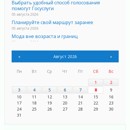
Выбрать удобный способ голосования
помогут Госуслуги
05 августа 2026
Планируйте свой маршрут заранее
05 августа 2026
Мода вне возраста и границ
05 августа 2026
Марафон обновлений
05 августа 2026
«
Август 2026
»
Добровольцы огненного фронта
05 августа 2026
Пн
Вт
Ср
Чт
Пт
Сб
Вс
С заботой о здоровье
1
2
05 августа 2026
3
4
5
6
7
8
9
Лучшая из лучших
10
11
12
13
14
15
16
05 августа 2026
17
18
19
20
21
22
23
Пульс региона
24
25
26
27
28
29
30
05 августа 2026
31
«Результат командный, заслуга каждого
ведомства и муниципалитета»