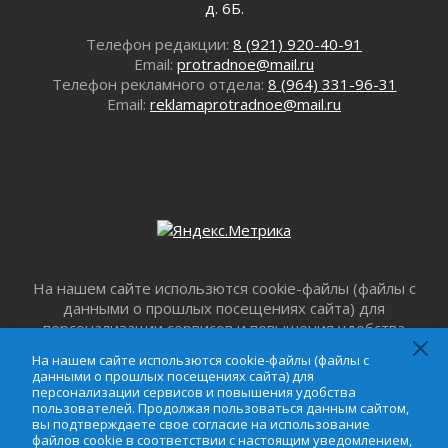
д. 6Б.
Юхла, мука, кантеле и Водяной
01 августа 2026
Телефон редакции:
8 (921) 920-40-91
Email:
protradnoe@mail.ru
Лето катится с горки
Телефон рекламного отдела:
8 (964) 331-96-31
01 августа 2026
Email:
reklamaprotradnoe@mail.ru
В Ленобласти открылась экспозиция к 150-
летию Билибина
01 августа 2026
Лето без гаджетов
01 августа 2026
Болезнь девственниц и вампиров
01 августа 2026
Безмолвный крик о помощи
На нашем сайте использются cookie-файлы (файлы с
01 августа 2026
данными о прошлых посещениях сайта) для
В музей всей семьёй
персонализации сервисов и повышения удобства
01 августа 2026
пользователей. Продолжая пользоваться данным
На нашем сайте использются cookie-файлы (файлы с
сайтом, вы подтверждаете свое согласие на
Без заявлений и очередей
данными о прошлых посещениях сайта) для
использование файлов cookie в соответствии с
персонализации сервисов и повышения удобства
01 августа 2026
настоящим уведомлением,
Пользовательским
пользователей. Продолжая пользоваться данным сайтом,
Не женское это дело...уверены?
вы подтверждаете свое согласие на использование
соглашением
и
Соглашением о
файлов cookie в соответствии с настоящим уведомлением,
01 августа 2026