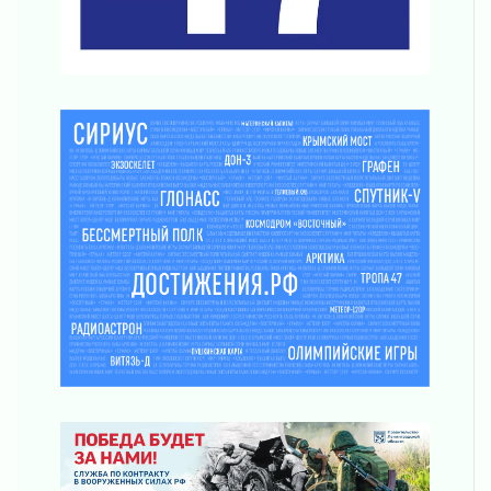
03 августа 2026
Ладожский мост полностью закроют на два
часа
03 августа 2026
Музеи Ленобласти обновляют пространства
03 августа 2026
Новая площадка: 2027
03 августа 2026
Часть медиков в Ленобласти сможет
рассчитывать на доплату от региона
03 августа 2026
За сутки в Ленинградской области
ликвидировали 10 пожаров
03 августа 2026
Клюква наливается, но в корзинку пока не
просится
03 августа 2026
Строительные компании Ленобласти
подняли зарплаты почти на 40% за год
03 августа 2026