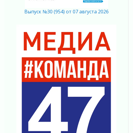
Память, сталь и музыка
04 августа 2026
Выпуск №30 (954) от 07 августа 2026
Регион готовится к выборам
04 августа 2026
Никакого принуждения, только письменное
согласие
04 августа 2026
Без риска для здоровья и кошелька
04 августа 2026
Важная информация
04 августа 2026
Что делать со сбережениями
04 августа 2026
Награды нашли строителей
03 августа 2026
Ленобласть повышает производительность
труда в ЖКХ
03 августа 2026
Поддержка волонтерских объединений