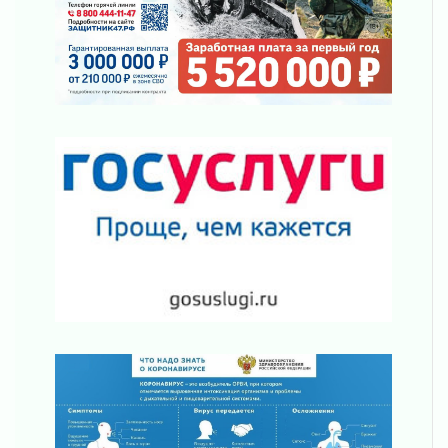
Шесть новых жизней в честь дня рождения
Ленинградской области
03 августа 2026
Уроки безопасности для детей и взрослых
03 августа 2026
Ленобласть отмечает День Воздушно-
десантных войск
02 августа 2026
«Активное лето»
02 августа 2026
Ленобласть отметила заслуги жителей перед
регионом и страной
02 августа 2026
Ладога — не пруд
02 августа 2026
ПСК через Гослуслуги напомнит жителям
Ленинградской области о неоплаченных
счетах
02 августа 2026