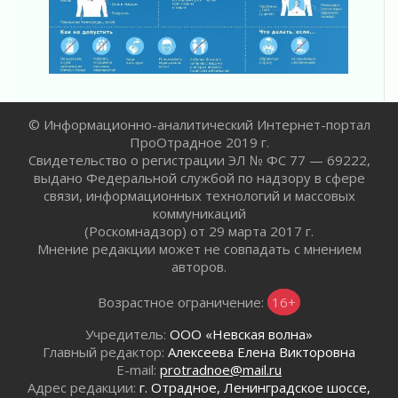
Пропавшего подростка нашли в Кировском
районе Ленобласти
02 августа 2026
Жителям Ленобласти напомнили, как
действовать при укусе клеща
02 августа 2026
© Информационно-аналитический Интернет-портал
В Ивангороде назвали новых почетных
ПроОтрадное 2019 г.
граждан Ленинградской области
Свидетельство о регистрации ЭЛ № ФС 77 — 69222,
02 августа 2026
выдано Федеральной службой по надзору в сфере
Готовность №1
связи, информационных технологий и массовых
02 августа 2026
коммуникаций
(Роскомнадзор) от 29 марта 2017 г.
Километровые столбы «Дороги жизни»
Мнение редакции может не совпадать с мнением
отправили на реставрацию
авторов.
02 августа 2026
Ленобласть внедрила передовую подготовку
Возрастное ограничение:
16+
операторов БПЛА
02 августа 2026
Учредитель:
ООО «Невская волна»
Главный редактор:
Алексеева Елена Викторовна
В Ивангороде появилась «Избушка-
E-mail:
protradnoe@mail.ru
воробушка»
Адрес редакции:
г. Отрадное, Ленинградское шоссе,
02 августа 2026