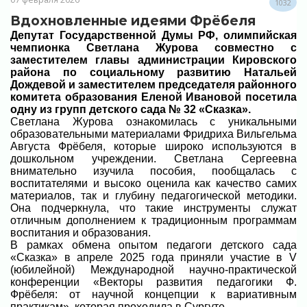
1032
Вдохновленные идеями Фрёбеля
Депутат Государственной Думы РФ, олимпийская
чемпионка Светлана Журова совместно с
заместителем главы администрации Кировского
района по социальному развитию Натальей
Дождевой и заместителем председателя районного
комитета образования Еленой Ивановой посетила
одну из групп детского сада № 32 «Сказка».
Светлана Журова ознакомилась с уникальными
образовательными материалами Фридриха Вильгельма
Августа Фрёбеля, которые широко используются в
дошкольном учреждении. Светлана Сергеевна
внимательно изучила пособия, пообщалась с
воспитателями и высоко оценила как качество самих
материалов, так и глубину педагогической методики.
Она подчеркнула, что такие инструменты служат
отличным дополнением к традиционным программам
воспитания и образования.
В рамках обмена опытом педагоги детского сада
«Сказка» в апреле 2025 года приняли участие в V
(юбилейной) Международной научно-практической
конференции «Векторы развития педагогики Ф.
Фрёбеля: от научной концепции к вариативным
практикам», которая проходила в Сургуте.