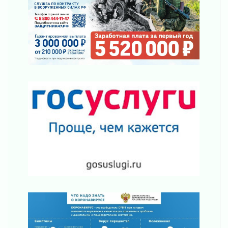
районе Ленобласти
02 августа 2026
Жителям Ленобласти напомнили, как
действовать при укусе клеща
02 августа 2026
В Ивангороде назвали новых почетных
граждан Ленинградской области
02 августа 2026
Готовность №1
02 августа 2026
Километровые столбы «Дороги жизни»
отправили на реставрацию
02 августа 2026
Ленобласть внедрила передовую подготовку
операторов БПЛА
02 августа 2026
В Ивангороде появилась «Избушка-
воробушка»
02 августа 2026
Юхла, мука, кантеле и Водяной