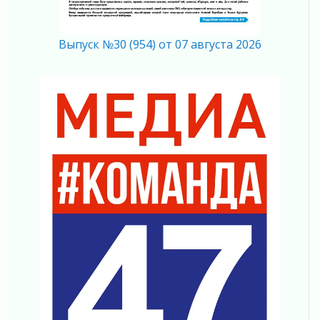
Ладожский мост полностью закроют на два
часа
03 августа 2026
Выпуск №30 (954) от 07 августа 2026
Музеи Ленобласти обновляют пространства
03 августа 2026
Новая площадка: 2027
03 августа 2026
Часть медиков в Ленобласти сможет
рассчитывать на доплату от региона
03 августа 2026
За сутки в Ленинградской области
ликвидировали 10 пожаров
03 августа 2026
Клюква наливается, но в корзинку пока не
просится
03 августа 2026
Строительные компании Ленобласти
подняли зарплаты почти на 40% за год
03 августа 2026