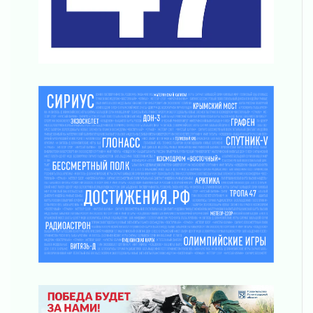
Шесть новых жизней в честь дня рождения
Ленинградской области
03 августа 2026
Уроки безопасности для детей и взрослых
03 августа 2026
Ленобласть отмечает День Воздушно-
десантных войск
02 августа 2026
«Активное лето»
02 августа 2026
Ленобласть отметила заслуги жителей перед
регионом и страной
02 августа 2026
Ладога — не пруд
02 августа 2026
ПСК через Гослуслуги напомнит жителям
Ленинградской области о неоплаченных
счетах
02 августа 2026
Пропавшего подростка нашли в Кировском