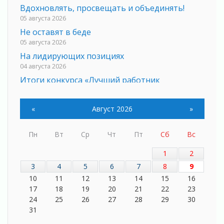
Вдохновлять, просвещать и объединять!
05 августа 2026
Не оставят в беде
05 августа 2026
На лидирующих позициях
04 августа 2026
Итоги конкурса «Лучший работник
Кадрового центра – 2026» подведены!
04 августа 2026
«
Август 2026
»
Ставка на дисциплину на перекрестках
04 августа 2026
Пн
Вт
Ср
Чт
Пт
Сб
Вс
В Ленобласти растет потребление
мобильного трафика
1
2
04 августа 2026
3
4
5
6
7
8
9
Полумрак бьёт по карману
10
11
12
13
14
15
16
04 августа 2026
17
18
19
20
21
22
23
Вниманию автомобилистов!
24
25
26
27
28
29
30
04 августа 2026
31
Память, сталь и музыка