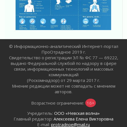
01 августа 2026
Лето катится с горки
01 августа 2026
В Ленобласти открылась экспозиция к 150-
летию Билибина
01 августа 2026
Лето без гаджетов
© Информационно-аналитический Интернет-портал
ПроОтрадное 2019 г.
01 августа 2026
Свидетельство о регистрации ЭЛ № ФС 77 — 69222,
Болезнь девственниц и вампиров
выдано Федеральной службой по надзору в сфере
01 августа 2026
связи, информационных технологий и массовых
Безмолвный крик о помощи
коммуникаций
01 августа 2026
(Роскомнадзор) от 29 марта 2017 г.
Мнение редакции может не совпадать с мнением
В музей всей семьёй
авторов.
01 августа 2026
Без заявлений и очередей
Возрастное ограничение:
16+
01 августа 2026
Учредитель:
ООО «Невская волна»
Не женское это дело...уверены?
Главный редактор:
Алексеева Елена Викторовна
01 августа 2026
E-mail:
protradnoe@mail.ru