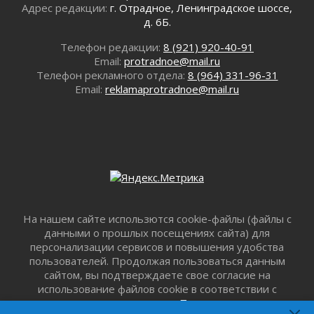
Все силы в кулак
Адрес редакции:
г. Отрадное, Ленинградское шоссе,
01 августа 2026
д. 6Б.
Айда на пляж!
Телефон редакции:
8 (921) 920-40-91
01 августа 2026
Email:
protradnoe@mail.ru
Один в поле — не воин
Телефон рекламного отдела:
8 (964) 331-96-31
01 августа 2026
Email:
reklamaprotradnoe@mail.ru
Пик топливного кризиса в регионе прошёл
31 июля 2026
О мужестве, долге и стойкости
31 июля 2026
Ленинградцы — бойцам «Барс-Ленинградец»
31 июля 2026
Маршрутами будущего — к заветной цели
На нашем сайте использются cookie-файлы (файлы с
31 июля 2026
данными о прошлых посещениях сайта) для
«Корвет» на страже
персонализации сервисов и повышения удобства
31 июля 2026
пользователей. Продолжая пользоваться данным
Правила для жизни
сайтом, вы подтверждаете свое согласие на
31 июля 2026
использование файлов cookie в соответствии с
настоящим уведомлением,
Пользовательским
С рабочим визитом