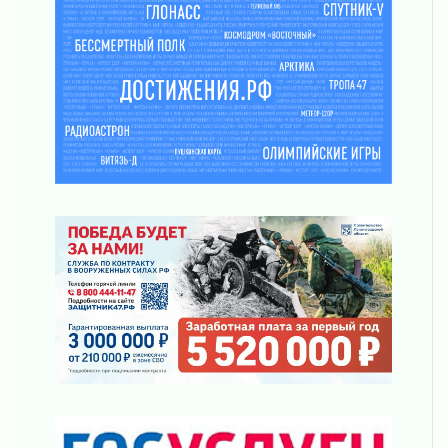
Клюква наливается, но в корзинку пока не
просится
03 августа 2026
Строительные компании Ленобласти
подняли зарплаты почти на 40% за год
03 августа 2026
Шесть новых жизней в честь дня рождения
Ленинградской области
03 августа 2026
Уроки безопасности для детей и взрослых
03 августа 2026
Ленобласть отмечает День Воздушно-
десантных войск
02 августа 2026
«Активное лето»
02 августа 2026
Ленобласть отметила заслуги жителей перед
регионом и страной
02 августа 2026