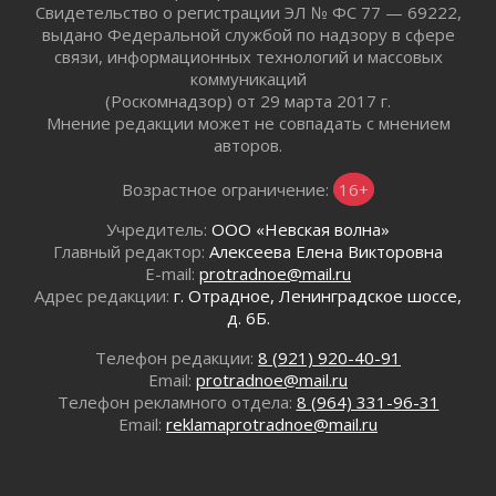
Свидетельство о регистрации ЭЛ № ФС 77 — 69222,
Ленобласть внедрила передовую подготовку
выдано Федеральной службой по надзору в сфере
операторов БПЛА
связи, информационных технологий и массовых
02 августа 2026
коммуникаций
В Ивангороде появилась «Избушка-
(Роскомнадзор) от 29 марта 2017 г.
воробушка»
Мнение редакции может не совпадать с мнением
02 августа 2026
авторов.
Юхла, мука, кантеле и Водяной
Возрастное ограничение:
16+
01 августа 2026
Лето катится с горки
Учредитель:
ООО «Невская волна»
01 августа 2026
Главный редактор:
Алексеева Елена Викторовна
E-mail:
protradnoe@mail.ru
В Ленобласти открылась экспозиция к 150-
Адрес редакции:
г. Отрадное, Ленинградское шоссе,
летию Билибина
д. 6Б.
01 августа 2026
Лето без гаджетов
Телефон редакции:
8 (921) 920-40-91
01 августа 2026
Email:
protradnoe@mail.ru
Телефон рекламного отдела:
8 (964) 331-96-31
Болезнь девственниц и вампиров
Email:
reklamaprotradnoe@mail.ru
01 августа 2026
Безмолвный крик о помощи
01 августа 2026