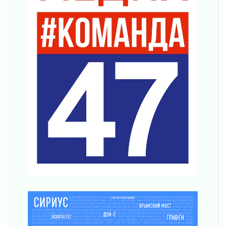
Награды нашли строителей
03 августа 2026
Ленобласть повышает производительность
труда в ЖКХ
03 августа 2026
Поддержка волонтерских объединений
03 августа 2026
Ладожский мост полностью закроют на два
часа
03 августа 2026
Музеи Ленобласти обновляют пространства
03 августа 2026
Новая площадка: 2027
03 августа 2026
Часть медиков в Ленобласти сможет
рассчитывать на доплату от региона
03 августа 2026
За сутки в Ленинградской области
ликвидировали 10 пожаров
03 августа 2026