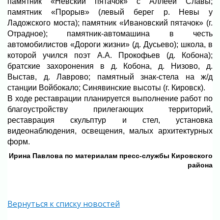
памятник «Невский пятачок» с Аллеей Славы;
памятник «Прорыв» (левый берег р. Невы у
Ладожского моста); памятник «Ивановский пятачок» (г.
Отрадное); памятник-автомашина в честь
автомобилистов «Дороги жизни» (д. Дусьево); школа, в
которой учился поэт А.А. Прокофьев (д. Кобона);
братские захоронения в д. Кобона, д. Низово, д.
Выстав, д. Лаврово; памятный знак-стела на ж/д
станции Войбокало; Синявинские высоты (г. Кировск).
В ходе реставрации планируется выполнение работ по
благоустройству прилегающих территорий,
реставрация скульптур и стел, установка
видеонаблюдения, освещения, малых архитектурных
форм.
Ирина Павлова по материалам пресс-службы Кировского
района
Вернуться к списку новостей