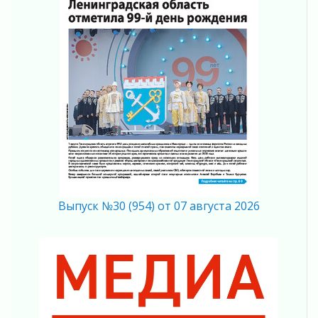
На лидирующих позициях
04 августа 2026
Итоги конкурса «Лучший работник
Кадрового центра – 2026» подведены!
04 августа 2026
Ставка на дисциплину на перекрестках
04 августа 2026
В Ленобласти растет потребление
мобильного трафика
04 августа 2026
Полумрак бьёт по карману
04 августа 2026
Вниманию автомобилистов!
Выпуск №30 (954) от 07 августа 2026
04 августа 2026
Память, сталь и музыка
04 августа 2026
Регион готовится к выборам
04 августа 2026
Никакого принуждения, только письменное