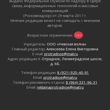
выдано Федеральной службой по надзору в сфере
связи, информационных технологий и массовых
В Ивангороде назвали новых почетных
коммуникаций
граждан Ленинградской области
(Роскомнадзор) от 29 марта 2017 г.
02 августа 2026
Мнение редакции может не совпадать с мнением
Готовность №1
авторов.
02 августа 2026
Километровые столбы «Дороги жизни»
Возрастное ограничение:
16+
отправили на реставрацию
Учредитель:
ООО «Невская волна»
02 августа 2026
Главный редактор:
Алексеева Елена Викторовна
Ленобласть внедрила передовую подготовку
E-mail:
protradnoe@mail.ru
операторов БПЛА
Адрес редакции:
г. Отрадное, Ленинградское шоссе,
02 августа 2026
д. 6Б.
В Ивангороде появилась «Избушка-
Телефон редакции:
8 (921) 920-40-91
воробушка»
Email:
protradnoe@mail.ru
02 августа 2026
Телефон рекламного отдела:
8 (964) 331-96-31
Юхла, мука, кантеле и Водяной
Email:
reklamaprotradnoe@mail.ru
01 августа 2026
Лето катится с горки
01 августа 2026
В Ленобласти открылась экспозиция к 150-