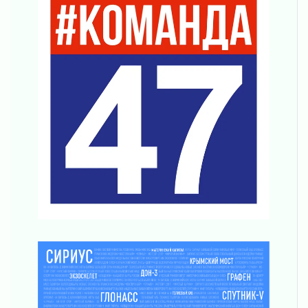
согласие
04 августа 2026
Без риска для здоровья и кошелька
04 августа 2026
Важная информация
04 августа 2026
Что делать со сбережениями
04 августа 2026
Награды нашли строителей
03 августа 2026
Ленобласть повышает производительность
труда в ЖКХ
03 августа 2026
Поддержка волонтерских объединений
03 августа 2026
Ладожский мост полностью закроют на два
часа
03 августа 2026
Музеи Ленобласти обновляют пространства