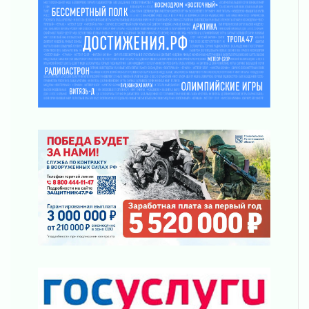
03 августа 2026
Новая площадка: 2027
03 августа 2026
Часть медиков в Ленобласти сможет
рассчитывать на доплату от региона
03 августа 2026
За сутки в Ленинградской области
ликвидировали 10 пожаров
03 августа 2026
Клюква наливается, но в корзинку пока не
просится
03 августа 2026
Строительные компании Ленобласти
подняли зарплаты почти на 40% за год
03 августа 2026
Шесть новых жизней в честь дня рождения
Ленинградской области
03 августа 2026
Уроки безопасности для детей и взрослых
03 августа 2026