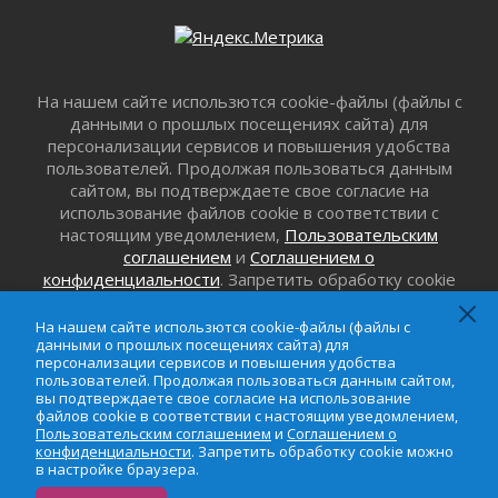
летию Билибина
01 августа 2026
Лето без гаджетов
01 августа 2026
На нашем сайте использются cookie-файлы (файлы с
Болезнь девственниц и вампиров
данными о прошлых посещениях сайта) для
01 августа 2026
персонализации сервисов и повышения удобства
пользователей. Продолжая пользоваться данным
Безмолвный крик о помощи
сайтом, вы подтверждаете свое согласие на
01 августа 2026
использование файлов cookie в соответствии с
В музей всей семьёй
настоящим уведомлением,
Пользовательским
01 августа 2026
соглашением
и
Соглашением о
конфиденциальности
. Запретить обработку cookie
Без заявлений и очередей
можно в настройке браузера.
01 августа 2026
На нашем сайте использются cookie-файлы (файлы с
Не женское это дело...уверены?
данными о прошлых посещениях сайта) для
01 августа 2026
персонализации сервисов и повышения удобства
пользователей. Продолжая пользоваться данным сайтом,
Все силы в кулак
вы подтверждаете свое согласие на использование
01 августа 2026
файлов cookie в соответствии с настоящим уведомлением,
Пользовательским соглашением
и
Соглашением о
Айда на пляж!
конфиденциальности
. Запретить обработку cookie можно
01 августа 2026
в настройке браузера.
Один в поле — не воин