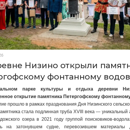
26
ревне Низино открыли памят
ргофскому фонтанному водо
альном парке культуры и отдыха деревни Низ
енное открытие памятника Петергофскому фонтанному
ие прошло в рамках празднования Дня Низинского сельско
амятника стала подлинная труба XVIII века — уникальный 
дожского озера в 2021 году группой поисковиков-водолаз
сь на затонувшем судне, перевозившем материалы д