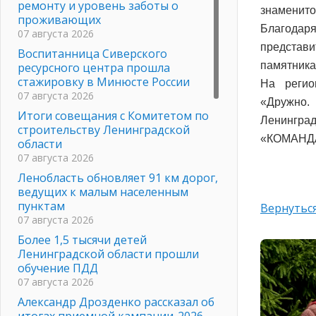
ремонту и уровень заботы о
знаменито
проживающих
Благодар
07 августа 2026
представи
Воспитанница Сиверского
памятника
ресурсного центра прошла
стажировку в Минюсте России
На регио
07 августа 2026
«Дружно.
Итоги совещания с Комитетом по
Ленинград
строительству Ленинградской
«КОМАНД
области
07 августа 2026
Ленобласть обновляет 91 км дорог,
ведущих к малым населенным
пунктам
Вернуться
07 августа 2026
Более 1,5 тысячи детей
Ленинградской области прошли
обучение ПДД
07 августа 2026
Александр Дрозденко рассказал об
итогах приемной кампании-2026