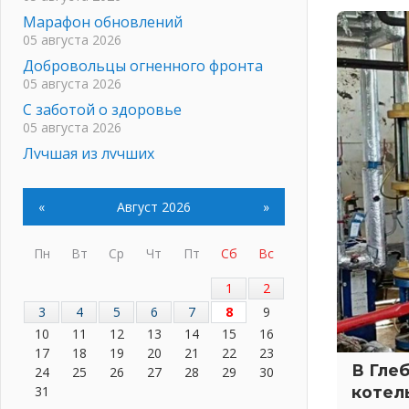
Марафон обновлений
05 августа 2026
Добровольцы огненного фронта
05 августа 2026
С заботой о здоровье
05 августа 2026
Лучшая из лучших
05 августа 2026
Пульс региона
«
Август 2026
»
05 августа 2026
«Результат командный, заслуга
Пн
Вт
Ср
Чт
Пт
Сб
Вс
каждого ведомства и
муниципалитета»
1
2
05 августа 2026
3
4
5
6
7
8
9
Вдохновлять, просвещать и
10
11
12
13
14
15
16
объединять!
17
18
19
20
21
22
23
05 августа 2026
В Гле
24
25
26
27
28
29
30
Не оставят в беде
31
котел
05 августа 2026