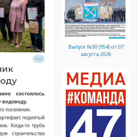
Выпуск №30 (954) от 07
августа 2026
1477
ник
воду
ино состоялось
 водоводу.
го поселения.
артефакт, поднятый
ов. Когда-то труба
ля строительства