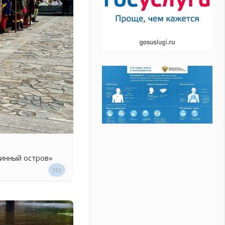
линный остров»
151