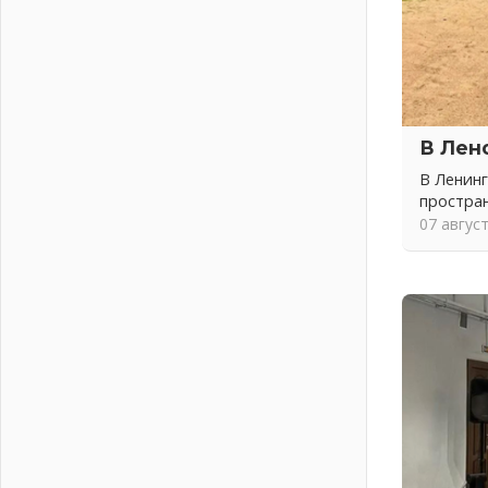
04 августа 2026
Никакого принуждения, только
письменное согласие
04 августа 2026
Без риска для здоровья и кошелька
04 августа 2026
В Лен
Важная информация
В Ленинг
04 августа 2026
простра
Что делать со сбережениями
07 авгус
04 августа 2026
Награды нашли строителей
03 августа 2026
Ленобласть повышает
производительность труда в ЖКХ
03 августа 2026
Поддержка волонтерских
объединений
03 августа 2026
Ладожский мост полностью