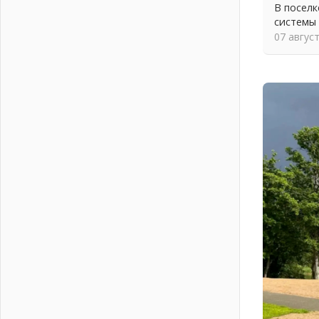
В посел
На лидирующих позициях
системы
04 августа 2026
07 авгус
Итоги конкурса «Лучший работник
Кадрового центра – 2026»
подведены!
04 августа 2026
Ставка на дисциплину на
перекрестках
04 августа 2026
В Ленобласти растет потребление
мобильного трафика
04 августа 2026
Полумрак бьёт по карману
04 августа 2026
Вниманию автомобилистов!
04 августа 2026
Память, сталь и музыка
04 августа 2026
Регион готовится к выборам