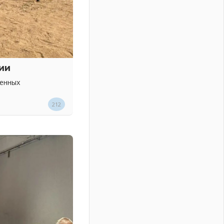
ии
венных
212