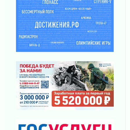
01 августа 2026
Один в поле — не воин
01 августа 2026
Пик топливного кризиса в регионе прошёл
31 июля 2026
О мужестве, долге и стойкости
31 июля 2026
Ленинградцы — бойцам «Барс-Ленинградец»
31 июля 2026
Маршрутами будущего — к заветной цели
31 июля 2026
«Корвет» на страже
31 июля 2026
Правила для жизни
31 июля 2026
С рабочим визитом
31 июля 2026
В Шлиссельбурге прошла акция «Белый
кораблик Памяти»