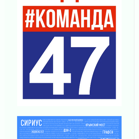
01 августа 2026
В Ленобласти открылась экспозиция к 150-
летию Билибина
01 августа 2026
Лето без гаджетов
01 августа 2026
Болезнь девственниц и вампиров
01 августа 2026
Безмолвный крик о помощи
01 августа 2026
В музей всей семьёй
01 августа 2026
Без заявлений и очередей
01 августа 2026
Не женское это дело...уверены?
01 августа 2026
Все силы в кулак
01 августа 2026
Айда на пляж!