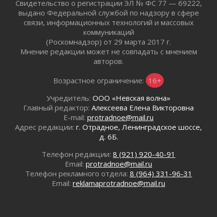
Свидетельство о регистрации ЭЛ № ФС 77 — 69222,
Лаголовская общеобразовательная школа
выдано Федеральной службой по надзору в сфере
откроется к концу сентября
связи, информационных технологий и массовых
30 июля 2026
коммуникаций
Ленобласть наводит порядок на дорогах и в
(Роскомнадзор) от 29 марта 2017 г.
перевозках
Мнение редакции может не совпадать с мнением
30 июля 2026
авторов.
Комфортное лето: в Ленобласти 30 июля
Возрастное ограничение:
16+
ожидается теплая и сухая погода
30 июля 2026
Учредитель:
ООО «Невская волна»
Ладожский мост на трассе «Кола» полностью
Главный редактор:
Алексеева Елена Викторовна
закроют для движения в ночь на 31 июля
E-mail:
protradnoe@mail.ru
30 июля 2026
Адрес редакции:
г. Отрадное, Ленинградское шоссе,
д. 6Б.
Волейболисты из Всеволожского района
представят Ленинградскую область на
Телефон редакции:
8 (921) 920-40-91
всероссийском финале в Москве
Email:
protradnoe@mail.ru
30 июля 2026
Телефон рекламного отдела:
8 (964) 331-96-31
«Кубок Защитников Отечества» для
Email:
reklamaprotradnoe@mail.ru
ветеранов СВО стартовал в Выборге
30 июля 2026
Заблудившегося пенсионера вывели из леса в