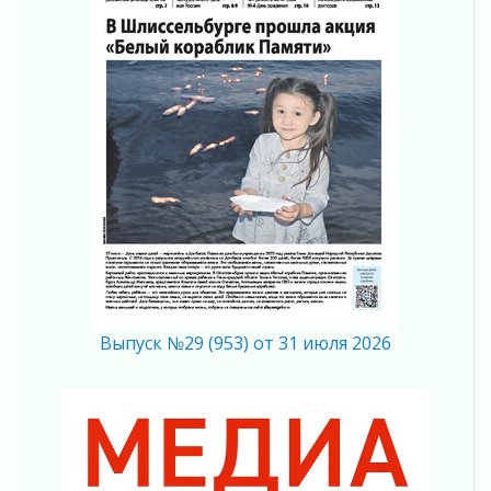
действовать при укусе клеща
02 августа 2026
В Ивангороде назвали новых почетных
граждан Ленинградской области
02 августа 2026
Готовность №1
02 августа 2026
Километровые столбы «Дороги жизни»
отправили на реставрацию
02 августа 2026
Ленобласть внедрила передовую подготовку
операторов БПЛА
02 августа 2026
Выпуск №29 (953) от 31 июля 2026
В Ивангороде появилась «Избушка-
воробушка»
02 августа 2026
Юхла, мука, кантеле и Водяной
01 августа 2026
Лето катится с горки