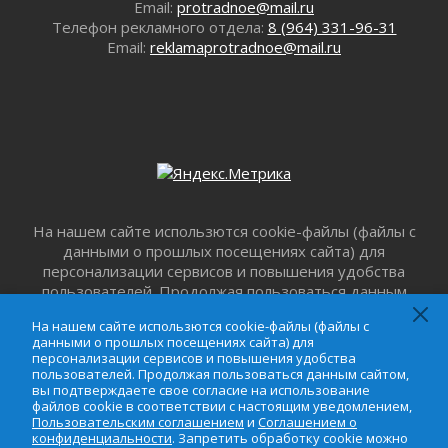
Email:
protradnoe@mail.ru
округе
Телефон рекламного отдела:
8 (964) 331-96-31
29 июля 2026
Email:
reklamaprotradnoe@mail.ru
353 дома подключили к газу за неделю в
Ленинградской области
29 июля 2026
Семья из Кингисеппского района вошла в
число лучших на конкурсе «Семья года»
29 июля 2026
Стихийную свалку строительного мусора
убрали в Ивангороде
На нашем сайте использются cookie-файлы (файлы с
29 июля 2026
данными о прошлых посещениях сайта) для
Ленобласть представила проект прогноза
персонализации сервисов и повышения удобства
социально-экономического развития региона
пользователей. Продолжая пользоваться данным
на 2027-2029 годы
сайтом, вы подтверждаете свое согласие на
На нашем сайте использются cookie-файлы (файлы с
29 июля 2026
использование файлов cookie в соответствии с
данными о прошлых посещениях сайта) для
настоящим уведомлением,
Пользовательским
Быстро, удобно и безопасно
персонализации сервисов и повышения удобства
соглашением
и
Соглашением о
пользователей. Продолжая пользоваться данным сайтом,
28 июля 2026
вы подтверждаете свое согласие на использование
конфиденциальности
. Запретить обработку cookie
Ленобласть готовится к новому учебному
файлов cookie в соответствии с настоящим уведомлением,
можно в настройке браузера.
Пользовательским соглашением
и
Соглашением о
году
конфиденциальности
. Запретить обработку cookie можно
28 июля 2026