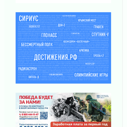
31 июля 2026
Давайте разберемся!
30 июля 2026
Круглую ригу в Гатчине отреставрируют в
2027 году
30 июля 2026
Путешествие к западным рубежам
30 июля 2026
Лаголовская общеобразовательная школа
откроется к концу сентября
30 июля 2026
Ленобласть наводит порядок на дорогах и в
перевозках
30 июля 2026
Комфортное лето: в Ленобласти 30 июля
ожидается теплая и сухая погода
30 июля 2026
Ладожский мост на трассе «Кола» полностью
закроют для движения в ночь на 31 июля
30 июля 2026