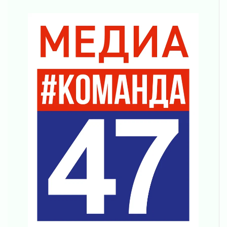
«Корвет» на страже
31 июля 2026
Правила для жизни
31 июля 2026
С рабочим визитом
31 июля 2026
В Шлиссельбурге прошла акция «Белый
кораблик Памяти»
31 июля 2026
Новые возможности для творчества
31 июля 2026
За сухими цифрами — реальная жизнь
31 июля 2026
От инженера-создателя к волонтёрам
«Созидателям»
31 июля 2026
Генеральная репетиция векового юбилея
31 июля 2026
Открытое сердце и стремление делать добро