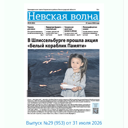
Без заявлений и очередей
01 августа 2026
Не женское это дело...уверены?
01 августа 2026
Все силы в кулак
01 августа 2026
Айда на пляж!
01 августа 2026
Один в поле — не воин
01 августа 2026
Пик топливного кризиса в регионе прошёл
31 июля 2026
О мужестве, долге и стойкости
31 июля 2026
Ленинградцы — бойцам «Барс-Ленинградец»
31 июля 2026
Маршрутами будущего — к заветной цели
31 июля 2026
Выпуск №29 (953) от 31 июля 2026