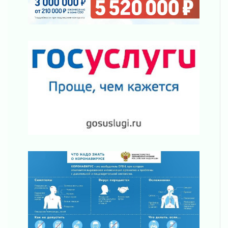
Волейболисты из Всеволожского района
представят Ленинградскую область на
всероссийском финале в Москве
30 июля 2026
«Кубок Защитников Отечества» для
ветеранов СВО стартовал в Выборге
30 июля 2026
Заблудившегося пенсионера вывели из леса в
Тосненском районе
30 июля 2026
Редкие птенцы козодоя вылупились во
Всеволожском районе Ленобласти
30 июля 2026
Изменение расписания 565 автобуса
30 июля 2026
Объявлена продажа инвестиционных паев
29 июля 2026
Пик топливного кризиса в Ленинградской
области прошёл
29 июля 2026