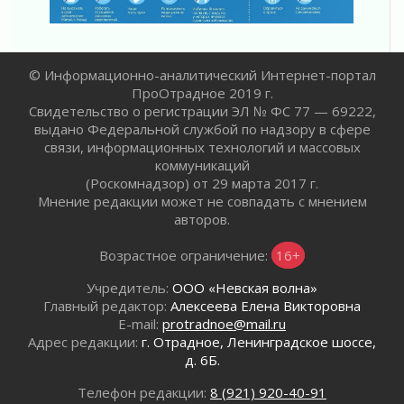
Ленобласть вошла в двадцатку лидеров по
освещению нацпроектов в СМИ
29 июля 2026
© Информационно-аналитический Интернет-портал
Легкоатлеты Ленинградской области вошли в
ПроОтрадное 2019 г.
пятерку сильнейших на Первенстве России
Свидетельство о регистрации ЭЛ № ФС 77 — 69222,
29 июля 2026
выдано Федеральной службой по надзору в сфере
Сотрудница почты в Кингисеппе
связи, информационных технологий и массовых
инсценировала пожар после кражи почти
коммуникаций
полумиллиона рублей
(Роскомнадзор) от 29 марта 2017 г.
29 июля 2026
Мнение редакции может не совпадать с мнением
авторов.
С помощью камер в Ленобласти выписали
штрафов на 17 миллионов рублей за сброс
Возрастное ограничение:
16+
мусора
29 июля 2026
Учредитель:
ООО «Невская волна»
Региональная сеть контейнерных площадок
Главный редактор:
Алексеева Елена Викторовна
Ленобласти пополнится еще 300 объектами к
E-mail:
protradnoe@mail.ru
2027 году
Адрес редакции:
г. Отрадное, Ленинградское шоссе,
29 июля 2026
д. 6Б.
Спасатели эвакуировали мужчину с
Телефон редакции:
8 (921) 920-40-91
поврежденной ногой из леса в Гатчинском