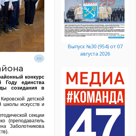
Выпуск №30 (954) от 07
августа 2026
456
айона
районный конкурс
й Году единства
ды созидания в
 Кировской детской
й школы искусств и
етодической секции
ко (преподаватель
ина Заболотникова
тв).