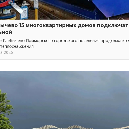
бычево 15 многоквартирных домов подключат 
ьной
ке Глебычево Приморского городского поселения продолжает
 теплоснабжения
та 2026