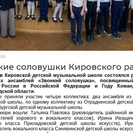
026
кие соловушки Кировского р
 в Кировской детской музыкальной школе состоялся 
ых ансамблей «Звонкий соловушка», посвященны
 России в Российской Федерации и Году Коман
дской области.
е приняли участие четыре коллектива: два ансамбля из
ой школы, по одному коллективу из Отрадненской детско
ургской детской музыкальной школы.
жюри вошли: Татьяна Павлова (руководитель районной м
ателей хорового и вокального классов), Ирина Иващен
го класса Приладожской детской школы искусств), Ир
атель вокального класса Синявинской детской школы искусс