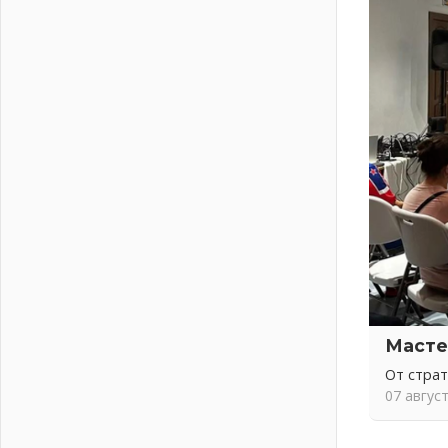
письменное согласие
04 августа 2026
Без риска для здоровья и кошелька
04 августа 2026
Важная информация
04 августа 2026
Что делать со сбережениями
04 августа 2026
Награды нашли строителей
03 августа 2026
Ленобласть повышает
производительность труда в ЖКХ
03 августа 2026
Поддержка волонтерских
объединений
Масте
03 августа 2026
От стра
Ладожский мост полностью
07 авгус
закроют на два часа
03 августа 2026