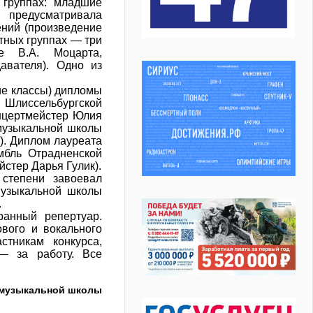
 группах: младшие
предусматривала
ений (произведение
стных группах — три
ие В.А. Моцарта,
авателя). Одно из
ие классы) дипломы
 Шлиссельбургской
нцертмейстер Юлия
музыкальной школы
). Диплом лауреата
мбль Отрадненской
стер Дарья Гулик).
 степени завоевал
музыкальной школы
.
ранный репертуар.
вого и вокального
тникам конкурса,
— за работу. Все
 музыкальной школы