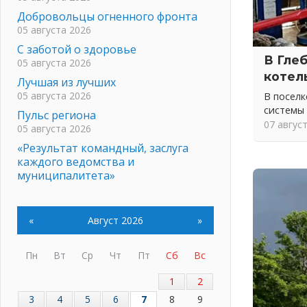
Добровольцы огненного фронта
05 августа 2026
С заботой о здоровье
В Гле
05 августа 2026
котел
Лучшая из лучших
05 августа 2026
В посел
системы
Пульс региона
07 авгус
05 августа 2026
«Результат командный, заслуга
каждого ведомства и
муниципалитета»
05 августа 2026
Вдохновлять, просвещать и
«
Август 2026
»
объединять!
05 августа 2026
Не оставят в беде
Пн
Вт
Ср
Чт
Пт
Сб
Вс
05 августа 2026
1
2
На лидирующих позициях
3
4
5
6
7
8
9
04 августа 2026