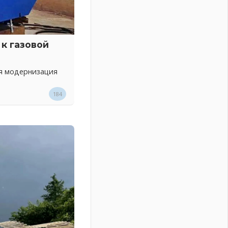
к газовой
ся модернизация
184