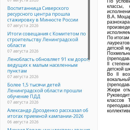
По услов
классы, 
Воспитанница Сиверского
исполнени
ресурсного центра прошла
В.А. Моцар
стажировку в Минюсте России
разнохар
07 августа 2026
произведе
исполняем
Итоги совещания с Комитетом по
По итогам
строительству Ленинградской
лауреато
области
детской м
07 августа 2026
Похмельны
Ленобласть обновляет 91 км дорог,
(преподав
II степен
ведущих к малым населенным
детской ш
пунктам
Во II во
07 августа 2026
вокальны
Более 1,5 тысячи детей
(преподав
Ленинградской области прошли
Жюри отм
Руководит
обучение ПДД
классов 
07 августа 2026
преподав
Александр Дрозденко рассказал об
коллектив
итогах приемной кампании-2026
06 августа 2026
Михаил Ковальчук удостоен звания