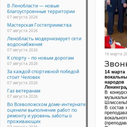
В Ленобласти — новые
благоустроенные территории
07 августа 2026
Мастерская Гостеприимства
07 августа 2026
Ленобласть модернизирует сети
водоснабжения
07 августа 2026
16 марта 2
К спорту – по новым дорогам
Звон
07 августа 2026
За каждой спортивной победой
14 марта
стоит Человек
вокальн
народов
07 августа 2026
Ленингра
Газ ветеранам
В конкурс
07 августа 2026
музыкальн
Шлиссельб
Во Всеволожском доме-интернате
В состав 
оценили выполнение работ по
преподав
ремонту и уровень заботы о
вокально
проживающих
(преподав
07 августа 2026