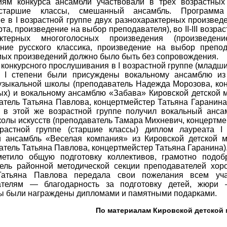
иям конкурса ансамбли участвовали в трех возрастных
старшие классы, смешанный ансамбль. Программа 
е в I возрастной группе двух разнохарактерных произвед
та, произведение на выбор преподавателя), во II-III возра
актерных многоголосных произведения (произведен
ние русского классика, произведение на выбор препод
ых произведений должно было быть без сопровождения.
 конкурсного прослушивания в I возрастной группе (младш
в I степени были присуждены вокальному ансамблю из
узыкальной школы (преподаватель Надежда Морозова, ко
х) и вокальному ансамблю «Забава» Кировской детской 
атель Татьяна Павлова, концертмейстер Татьяна Гаранина
и в этой же возрастной группе получил вокальный анса
колы искусств (преподаватель Тамара Михневич, концертмей
зрастной группе (старшие классы) диплом лауреата I
й ансамбль «Веселая компания» из Кировской детской 
атель Татьяна Павлова, концертмейстер Татьяна Гаранина)
етило общую подготовку коллективов, грамотно подоб
ель районной методической секции преподавателей хоро
Татьяна Павлова передала свои пожелания всем учас
ателям — благодарность за подготовку детей, жюри 
ы были награждены дипломами и памятными подарками.
По материалам Кировской детской