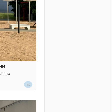
ии
венных
180