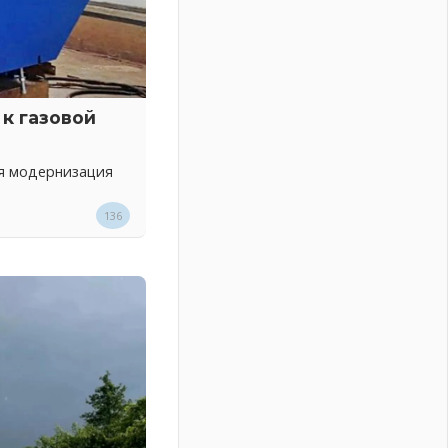
к газовой
ся модернизация
136