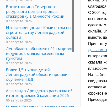
война. Эт
Воспитанница Сиверского
благодаря
ресурсного центра прошла
С 2004 го
стажировку в Минюсте России
вспомнить
07 августа 2026
сделать 
Итоги совещания с Комитетом по
онлайн. Э
строительству Ленинградской
области
вместе, да
07 августа 2026
Принять у
Ленобласть обновляет 91 км дорог,
деньпамя
ведущих к малым населенным
интеракти
пунктам
сказали «
07 августа 2026
платформе
Более 1,5 тысячи детей
Ленинградской области прошли
На сайте
обучение ПДД
свидетель
07 августа 2026
остановка
Александр Дрозденко рассказал об
фронтовик
итогах приемной кампании-2026
Присоедин
06 августа 2026
Михаил Ковальчук удостоен звания