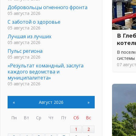
Добровольцы огненного фронта
05 августа 2026
С заботой о здоровье
05 августа 2026
В Гле
Лучшая из лучших
05 августа 2026
котел
Пульс региона
В посел
05 августа 2026
системы
07 авгус
«Результат командный, заслуга
каждого ведомства и
муниципалитета»
05 августа 2026
Вдохновлять, просвещать и
объединять!
«
Август 2026
»
05 августа 2026
Не оставят в беде
Пн
Вт
Ср
Чт
Пт
Сб
Вс
05 августа 2026
На лидирующих позициях
1
2
04 августа 2026