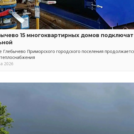
бычево 15 многоквартирных домов подключат 
ьной
ке Глебычево Приморского городского поселения продолжает
 теплоснабжения
та 2026