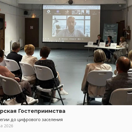
рская Гостеприимства
тегии до цифрового заселения
та 2026