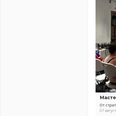
письменное согласие
04 августа 2026
Без риска для здоровья и кошелька
04 августа 2026
Важная информация
04 августа 2026
Что делать со сбережениями
04 августа 2026
Награды нашли строителей
03 августа 2026
Ленобласть повышает
производительность труда в ЖКХ
03 августа 2026
Поддержка волонтерских
объединений
03 августа 2026
Масте
Ладожский мост полностью
закроют на два часа
От стра
03 августа 2026
07 авгус