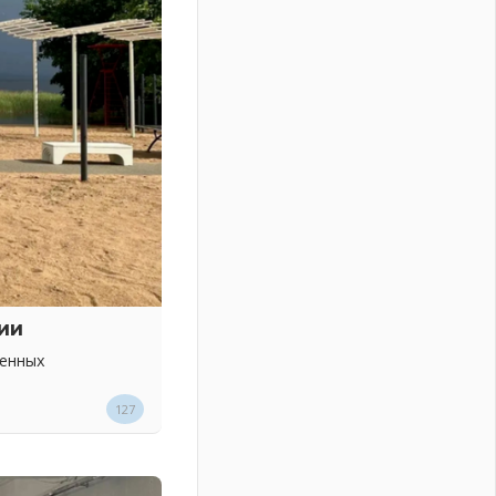
ии
венных
127