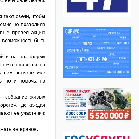
естве и силе людей,
жигают свечи, чтобы
демия не позволила
рвые провел акцию
й возможность быть
айти на платформу
 свеча появится на
вашем регионе уже
, но и помочь: на
 – собрание живых
ороге», где каждая
вают ее участники:
ржать ветеранов.