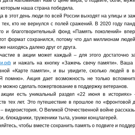
а дата напоминает нам о цене мира, о подвиге, боли, муж
 которым наша страна победила.
да в этот день люди по всей России выходят на улицы и за
 тех, кто не вернулся с полей сражений. В 2020 году пан
это и благотворительный фонд «Память поколений» впе
тот формат сохранился, потому что дал миллионам люде
же находясь далеко друг от друга.
частие в акции может каждый – для этого достаточно з
ти.рф
и нажать на кнопку «Зажечь свечу памяти». Ваша
вной «Карте памяти», и вы увидите, сколько людей в 
Я помню». Акция дает возможность не только вспомнить
 можно сделать пожертвование в поддержку ветеранов.
 акции есть уникальный раздел «22 июня в историях»
ств тех лет. Это путешествие в прошлое по «фронтовой д
 – видеоистория. О Великой Отечественной войне рассказы
и, блокадники, труженики тыла, узники концлагерей.
яйтесь, чтобы вместе сохранить память о подвиге и подде