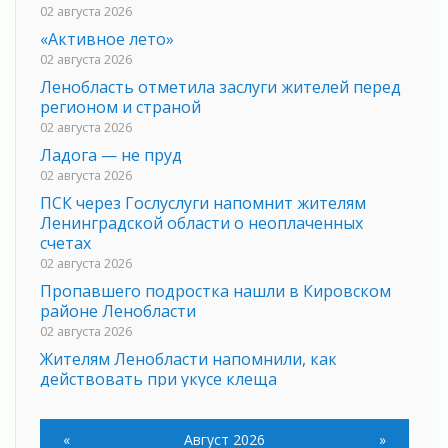
02 августа 2026
«Активное лето»
02 августа 2026
Ленобласть отметила заслуги жителей перед
регионом и страной
02 августа 2026
Ладога — не пруд
02 августа 2026
ПСК через Гослуслуги напомнит жителям
Ленинградской области о неоплаченных
счетах
02 августа 2026
Пропавшего подростка нашли в Кировском
районе Ленобласти
02 августа 2026
Жителям Ленобласти напомнили, как
действовать при укусе клеща
02 августа 2026
В Ивангороде назвали новых почетных
«
Август 2026
»
граждан Ленинградской области