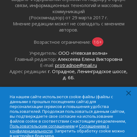
связи, информационных технологий и массовых
30 июля 2026
коммуникаций
Изменение расписания 565 автобуса
(Роскомнадзор) от 29 марта 2017 г.
30 июля 2026
Мнение редакции может не совпадать с мнением
Объявлена продажа инвестиционных паев
авторов.
29 июля 2026
Возрастное ограничение:
16+
Пик топливного кризиса в Ленинградской
области прошёл
Учредитель:
ООО «Невская волна»
29 июля 2026
Главный редактор:
Алексеева Елена Викторовна
Ленобласть вошла в двадцатку лидеров по
E-mail:
protradnoe@mail.ru
освещению нацпроектов в СМИ
Адрес редакции:
г. Отрадное, Ленинградское шоссе,
29 июля 2026
д. 6Б.
Легкоатлеты Ленинградской области вошли в
Телефон редакции:
8 (921) 920-40-91
пятерку сильнейших на Первенстве России
Email:
protradnoe@mail.ru
На нашем сайте использются cookie-файлы (файлы с
29 июля 2026
Телефон рекламного отдела:
8 (964) 331-96-31
данными о прошлых посещениях сайта) для
Сотрудница почты в Кингисеппе
Email:
reklamaprotradnoe@mail.ru
персонализации сервисов и повышения удобства
пользователей. Продолжая пользоваться данным сайтом,
инсценировала пожар после кражи почти
вы подтверждаете свое согласие на использование
полумиллиона рублей
файлов cookie в соответствии с настоящим уведомлением,
29 июля 2026
Пользовательским соглашением
и
Соглашением о
конфиденциальности
. Запретить обработку cookie можно
С помощью камер в Ленобласти выписали
в настройке браузера.