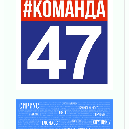
31 июля 2026
О мужестве, долге и стойкости
31 июля 2026
Ленинградцы — бойцам «Барс-Ленинградец»
31 июля 2026
Маршрутами будущего — к заветной цели
31 июля 2026
«Корвет» на страже
31 июля 2026
Правила для жизни
31 июля 2026
С рабочим визитом
31 июля 2026
В Шлиссельбурге прошла акция «Белый
кораблик Памяти»
31 июля 2026
Новые возможности для творчества
31 июля 2026