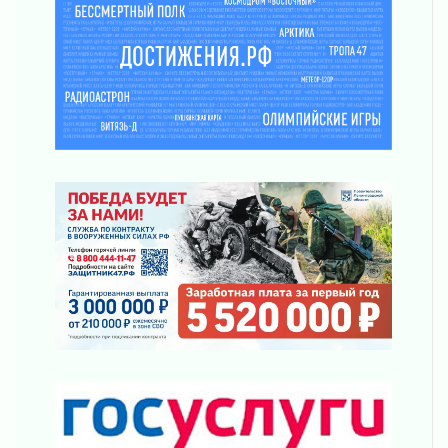
За сухими цифрами — реальная жизнь
31 июля 2026
От инженера-создателя к волонтёрам
«Созидателям»
31 июля 2026
Генеральная репетиция векового юбилея
31 июля 2026
Открытое сердце и стремление делать добро
31 июля 2026
Давайте разберемся!
30 июля 2026
Круглую ригу в Гатчине отреставрируют в
2027 году
30 июля 2026
Путешествие к западным рубежам
30 июля 2026
Лаголовская общеобразовательная школа
откроется к концу сентября
30 июля 2026
Ленобласть наводит порядок на дорогах и в