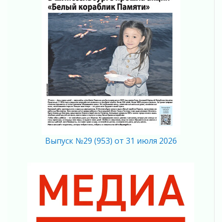
Лето без гаджетов
01 августа 2026
Болезнь девственниц и вампиров
01 августа 2026
Безмолвный крик о помощи
01 августа 2026
В музей всей семьёй
01 августа 2026
Без заявлений и очередей
01 августа 2026
Не женское это дело...уверены?
01 августа 2026
Выпуск №29 (953) от 31 июля 2026
Все силы в кулак
01 августа 2026
Айда на пляж!
01 августа 2026
Один в поле — не воин
01 августа 2026
Пик топливного кризиса в регионе прошёл