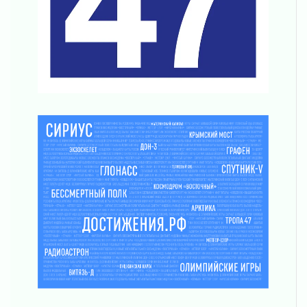
01 августа 2026
Болезнь девственниц и вампиров
01 августа 2026
Безмолвный крик о помощи
01 августа 2026
В музей всей семьёй
01 августа 2026
Без заявлений и очередей
01 августа 2026
Не женское это дело...уверены?
01 августа 2026
Все силы в кулак
01 августа 2026
Айда на пляж!
01 августа 2026
Один в поле — не воин
01 августа 2026
Пик топливного кризиса в регионе прошёл
31 июля 2026