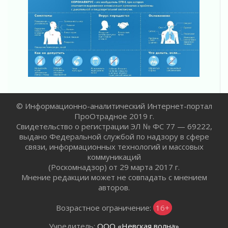
31 июля 2026
От инженера-создателя к волонтёрам
«Созидателям»
31 июля 2026
Генеральная репетиция векового юбилея
31 июля 2026
Открытое сердце и стремление делать добро
31 июля 2026
Давайте разберемся!
© Информационно-аналитический Интернет-портал
30 июля 2026
ПроОтрадное 2019 г.
Круглую ригу в Гатчине отреставрируют в
Свидетельство о регистрации ЭЛ № ФС 77 — 69222,
2027 году
выдано Федеральной службой по надзору в сфере
30 июля 2026
связи, информационных технологий и массовых
коммуникаций
Путешествие к западным рубежам
(Роскомнадзор) от 29 марта 2017 г.
30 июля 2026
Мнение редакции может не совпадать с мнением
Лаголовская общеобразовательная школа
авторов.
откроется к концу сентября
30 июля 2026
Возрастное ограничение:
16+
Ленобласть наводит порядок на дорогах и в
Учредитель:
ООО «Невская волна»
перевозках