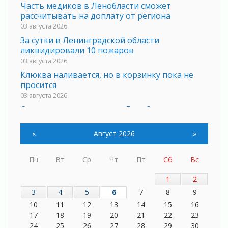
Часть медиков в Ленобласти сможет
рассчитывать на доплату от региона
03 августа 2026
За сутки в Ленинградской области
ликвидировали 10 пожаров
03 августа 2026
Клюква наливается, но в корзинку пока не
просится
03 августа 2026
Строительные компании Ленобласти
подняли зарплаты почти на 40% за год
03 августа 2026
«
Август 2026
»
Шесть новых жизней в честь дня рождения
Ленинградской области
Пн
Вт
Ср
Чт
Пт
Сб
Вс
03 августа 2026
Уроки безопасности для детей и взрослых
1
2
03 августа 2026
3
4
5
6
7
8
9
Ленобласть отмечает День Воздушно-
10
11
12
13
14
15
16
десантных войск
17
18
19
20
21
22
23
02 августа 2026
24
25
26
27
28
29
30