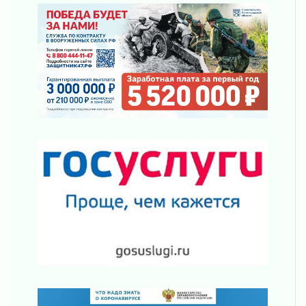
О мужестве, долге и стойкости
31 июля 2026
Ленинградцы — бойцам «Барс-Ленинградец»
31 июля 2026
Маршрутами будущего — к заветной цели
31 июля 2026
«Корвет» на страже
31 июля 2026
Правила для жизни
31 июля 2026
С рабочим визитом
31 июля 2026
В Шлиссельбурге прошла акция «Белый
кораблик Памяти»
31 июля 2026
Новые возможности для творчества
31 июля 2026
За сухими цифрами — реальная жизнь