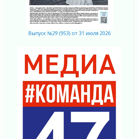
Готовность №1
02 августа 2026
Километровые столбы «Дороги жизни»
отправили на реставрацию
Выпуск №29 (953) от 31 июля 2026
02 августа 2026
Ленобласть внедрила передовую подготовку
операторов БПЛА
02 августа 2026
В Ивангороде появилась «Избушка-
воробушка»
02 августа 2026
Юхла, мука, кантеле и Водяной
01 августа 2026
Лето катится с горки
01 августа 2026
В Ленобласти открылась экспозиция к 150-
летию Билибина
01 августа 2026
Лето без гаджетов