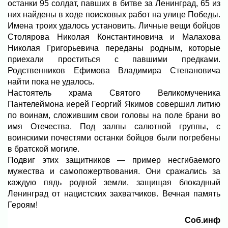
останки 95 солдат, павших в битве за Ленинград, 65 из
них найдены в ходе поисковых работ на улице Победы.
Имена троих удалось установить. Личные вещи бойцов
Столярова Николая Константиновича и Малахова
Николая Григорьевича переданы родным, которые
приехали проститься с павшими предками.
Родственников Ефимова Владимира Степановича
найти пока не удалось.
Настоятель храма Святого Великомученика
Пантелеймона иерей Георгий Якимов совершил литию
по воинам, сложившим свои головы на поле брани во
имя Отечества. Под залпы салютной группы, с
воинскими почестями останки бойцов были погребены
в братской могиле.
Подвиг этих защитников — пример несгибаемого
мужества и самопожертвования. Они сражались за
каждую пядь родной земли, защищая блокадный
Ленинград от нацистских захватчиков. Вечная память
Героям!
Соб.инф