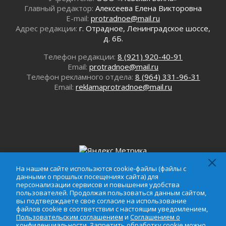
Главный редактор:
Алексеева Елена Викторовна
30 июля 2026
E-mail:
protradnoe@mail.ru
Комфортное лето: в Ленобласти 30 июля
Адрес редакции:
г. Отрадное, Ленинградское шоссе,
ожидается теплая и сухая погода
д. 6Б.
30 июля 2026
Телефон редакции:
8 (921) 920-40-91
Ладожский мост на трассе «Кола» полностью
Email:
protradnoe@mail.ru
закроют для движения в ночь на 31 июля
Телефон рекламного отдела:
8 (964) 331-96-31
30 июля 2026
Email:
reklamaprotradnoe@mail.ru
Волейболисты из Всеволожского района
представят Ленинградскую область на
всероссийском финале в Москве
30 июля 2026
«Кубок Защитников Отечества» для
ветеранов СВО стартовал в Выборге
30 июля 2026
На нашем сайте использются cookie-файлы (файлы с
Заблудившегося пенсионера вывели из леса в
данными о прошлых посещениях сайта) для
На нашем сайте использются cookie-файлы (файлы с
Тосненском районе
персонализации сервисов и повышения удобства
данными о прошлых посещениях сайта) для
30 июля 2026
пользователей. Продолжая пользоваться данным сайтом,
персонализации сервисов и повышения удобства
вы подтверждаете свое согласие на использование
Редкие птенцы козодоя вылупились во
файлов cookie в соответствии с настоящим уведомлением,
пользователей. Продолжая пользоваться данным
Всеволожском районе Ленобласти
Пользовательским соглашением
и
Соглашением о
сайтом, вы подтверждаете свое согласие на
конфиденциальности
. Запретить обработку cookie можно
30 июля 2026