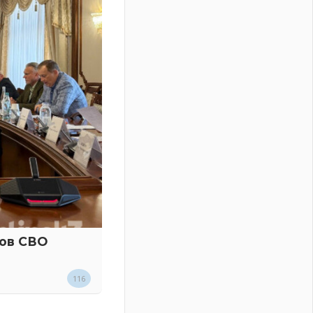
ков СВО
116