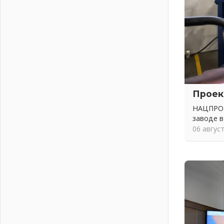
Ленобласть внедрила передовую
подготовку операторов БПЛА
02 августа 2026
В Ивангороде появилась
«Избушка-воробушка»
02 августа 2026
Юхла, мука, кантеле и Водяной
01 августа 2026
Проек
Лето катится с горки
НАЦПРОЕ
01 августа 2026
заводе в
В Ленобласти открылась
06 авгус
экспозиция к 150-летию Билибина
01 августа 2026
Лето без гаджетов
01 августа 2026
Болезнь девственниц и вампиров
01 августа 2026
Безмолвный крик о помощи
01 августа 2026