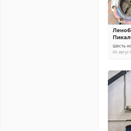
02 августа 2026
ПСК через Гослуслуги напомнит
жителям Ленинградской области о
неоплаченных счетах
02 августа 2026
Леноб
Пропавшего подростка нашли в
Пикал
Кировском районе Ленобласти
Шесть н
02 августа 2026
06 авгус
Жителям Ленобласти напомнили,
как действовать при укусе клеща
02 августа 2026
В Ивангороде назвали новых
почетных граждан Ленинградской
области
02 августа 2026
Готовность №1
02 августа 2026
Километровые столбы «Дороги
жизни» отправили на реставрацию
02 августа 2026