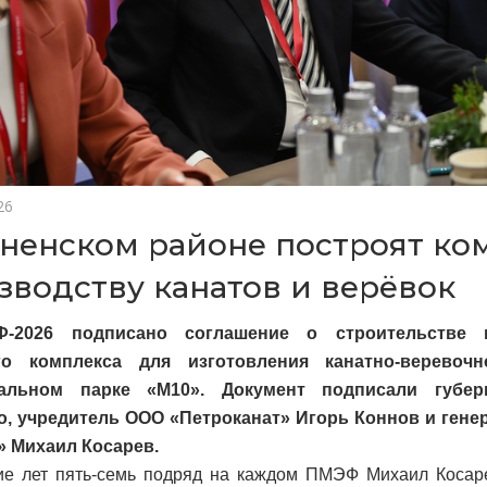
26
сненском районе построят ко
зводству канатов и верёвок
-2026 подписано соглашение о строительстве п
ого комплекса для изготовления канатно-веревоч
иальном парке «М10». Документ подписали губер
о, учредитель ООО «Петроканат» Игорь Коннов и ген
» Михаил Косарев.
ие лет пять-семь подряд на каждом ПМЭФ Михаил Косар