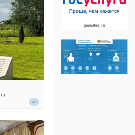
ств
107