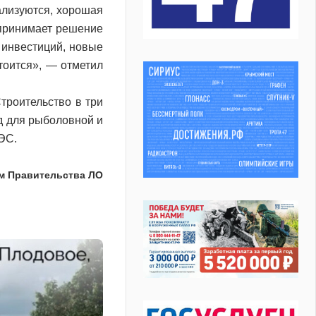
ализуются, хорошая
 принимает решение
 инвестиций, новые
стоится», — отметил
троительство в три
од для рыболовной и
ЭС.
м Правительства ЛО