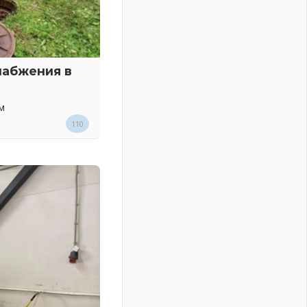
набжения в
м
110