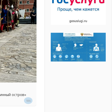
линный остров»
186