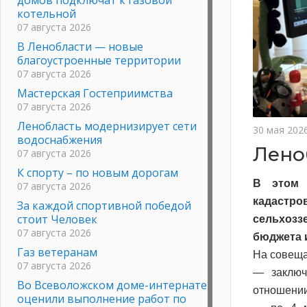
котельной
07 августа 2026
В Ленобласти — новые
благоустроенные территории
07 августа 2026
Мастерская Гостеприимства
07 августа 2026
Ленобласть модернизирует сети
30 мая 202
водоснабжения
Лено
07 августа 2026
К спорту – по новым дорогам
В этом 
07 августа 2026
кадастр
За каждой спортивной победой
стоит Человек
сельхоз
07 августа 2026
бюджета 
Газ ветеранам
На совеща
07 августа 2026
— заключ
Во Всеволожском доме-интернате
отношении
оценили выполнение работ по