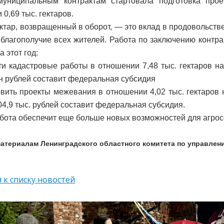
униципальным контрактам стартовала подготовка про
0,69 тыс. гектаров.
ктар, возвращенный в оборот, — это вклад в продовольств
 благополучие всех жителей. Работа по заключению контра
а этот год:
и кадастровые работы в отношении 7,48 тыс. гектаров на 
лн рублей составит федеральная субсидия
вить проекты межевания в отношении 4,02 тыс. гектаров н
04,9 тыс. рублей составит федеральная субсидия.
бота обеспечит еще больше новых возможностей для агрос
материалам Ленинградского областного комитета по управле
 к списку новостей