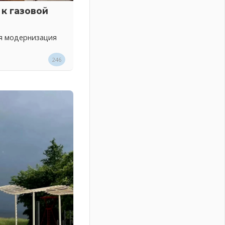
к газовой
ся модернизация
246