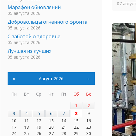
07 авгус
Марафон обновлений
05 августа 2026
Добровольцы огненного фронта
05 августа 2026
С заботой о здоровье
05 августа 2026
Лучшая из лучших
05 августа 2026
Пульс региона
05 августа 2026
«
Август 2026
»
«Результат командный, заслуга
каждого ведомства и
муниципалитета»
Пн
Вт
Ср
Чт
Пт
Сб
Вс
05 августа 2026
1
2
Вдохновлять, просвещать и
объединять!
3
4
5
6
7
8
9
05 августа 2026
10
11
12
13
14
15
16
Не оставят в беде
17
18
19
20
21
22
23
05 августа 2026
24
25
26
27
28
29
30