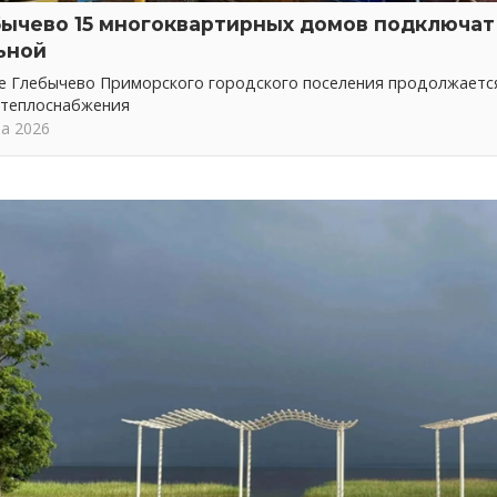
бычево 15 многоквартирных домов подключат 
ьной
ке Глебычево Приморского городского поселения продолжает
 теплоснабжения
та 2026