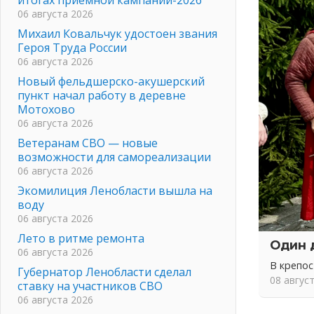
06 августа 2026
Михаил Ковальчук удостоен звания
Героя Труда России
06 августа 2026
Новый фельдшерско-акушерский
пункт начал работу в деревне
Мотохово
06 августа 2026
Ветеранам СВО — новые
возможности для самореализации
06 августа 2026
Экомилиция Ленобласти вышла на
воду
06 августа 2026
Лето в ритме ремонта
Один 
06 августа 2026
В крепо
Губернатор Ленобласти сделал
08 авгус
ставку на участников СВО
06 августа 2026