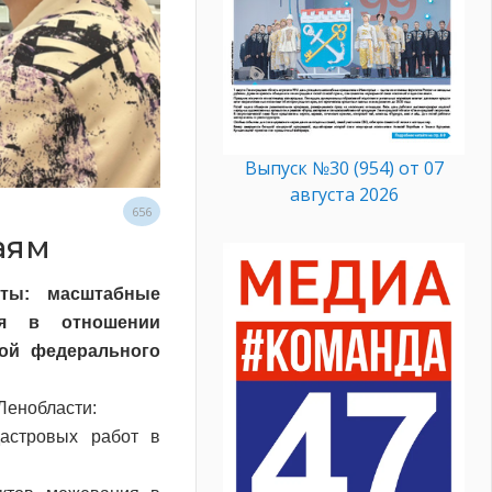
Выпуск №30 (954) от 07
августа 2026
656
аям
оты: масштабные
ия в отношении
ой федерального
Ленобласти:
астровых работ в