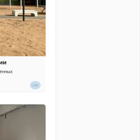
ии
венных
240