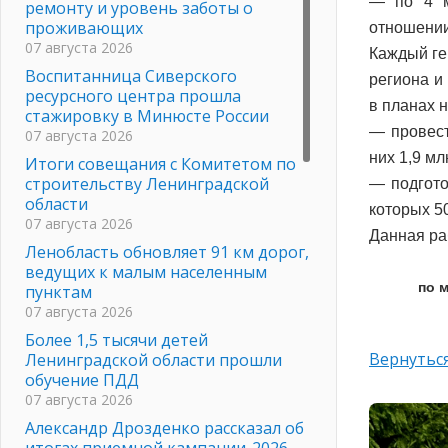
— по 4 м
ремонту и уровень заботы о
проживающих
отношении 
07 августа 2026
Каждый ге
Воспитанница Сиверского
региона и
ресурсного центра прошла
в планах н
стажировку в Минюсте России
— провест
07 августа 2026
них 1,9 м
Итоги совещания с Комитетом по
строительству Ленинградской
— подгото
области
которых 5
07 августа 2026
Данная ра
Ленобласть обновляет 91 км дорог,
ведущих к малым населенным
по 
пунктам
07 августа 2026
Более 1,5 тысячи детей
Вернуться
Ленинградской области прошли
обучение ПДД
07 августа 2026
Александр Дрозденко рассказал об
итогах приемной кампании-2026