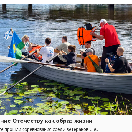
ние Отечеству как образ жизни
ге прошли соревнования среди ветеранов СВО