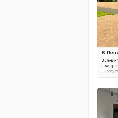
04 августа 2026
Никакого принуждения, только
письменное согласие
04 августа 2026
Без риска для здоровья и кошелька
04 августа 2026
Важная информация
04 августа 2026
Что делать со сбережениями
В Лен
04 августа 2026
В Ленинг
Награды нашли строителей
простра
03 августа 2026
07 авгус
Ленобласть повышает
производительность труда в ЖКХ
03 августа 2026
Поддержка волонтерских
объединений
03 августа 2026
Ладожский мост полностью