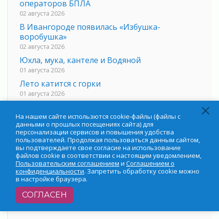
операторов БПЛА
02 августа 2026
В Ивангороде появилась «Избушка-
воробушка»
02 августа 2026
Юхла, мука, кантеле и Водяной
01 августа 2026
Лето катится с горки
01 августа 2026
В Ленобласти открылась экспозиция к 150-
летию Билибина
На нашем сайте использются cookie-файлы (файлы с
данными о прошлых посещениях сайта) для
01 августа 2026
персонализации сервисов и повышения удобства
Лето без гаджетов
пользователей. Продолжая пользоваться данным сайтом,
вы подтверждаете свое согласие на использование
01 августа 2026
файлов cookie в соответствии с настоящим уведомлением,
Болезнь девственниц и вампиров
Пользовательским соглашением
и
Соглашением о
конфиденциальности
. Запретить обработку cookie можно
01 августа 2026
в настройке браузера.
Безмолвный крик о помощи
СОГЛАСЕН
01 августа 2026
В музей всей семьёй