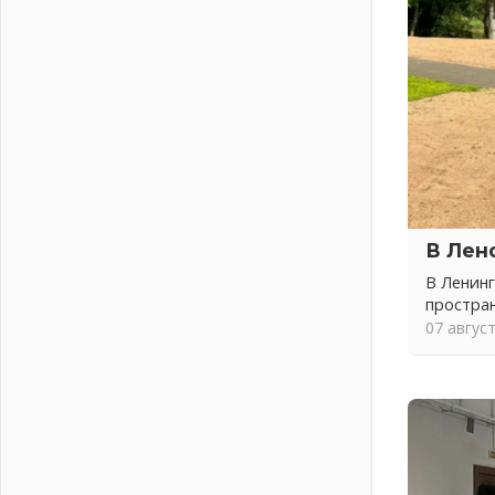
04 августа 2026
Никакого принуждения, только
письменное согласие
04 августа 2026
Без риска для здоровья и кошелька
04 августа 2026
Важная информация
04 августа 2026
Что делать со сбережениями
04 августа 2026
В Лен
Награды нашли строителей
В Ленинг
03 августа 2026
простра
Ленобласть повышает
07 авгус
производительность труда в ЖКХ
03 августа 2026
Поддержка волонтерских
объединений
03 августа 2026
Ладожский мост полностью