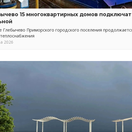
бычево 15 многоквартирных домов подключат 
ьной
ке Глебычево Приморского городского поселения продолжает
 теплоснабжения
та 2026