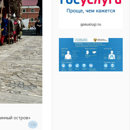
линный остров»
176