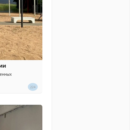
ии
венных
224