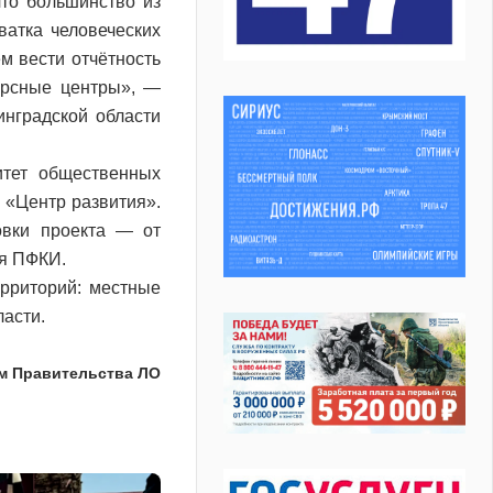
то большинство из
атка человеческих
ем вести отчётность
сурсные центры», —
нградской области
итет общественных
 «Центр развития».
овки проекта — от
ия ПФКИ.
рриторий: местные
ласти.
м Правительства ЛО