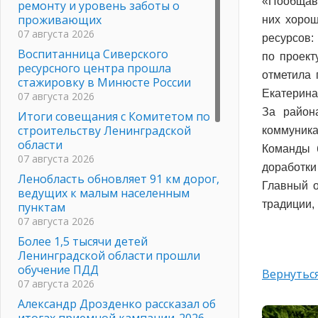
«Пообщавш
ремонту и уровень заботы о
проживающих
них хорош
07 августа 2026
ресурсов:
Воспитанница Сиверского
по проект
ресурсного центра прошла
отметила 
стажировку в Минюсте России
Екатерина
07 августа 2026
За район
Итоги совещания с Комитетом по
строительству Ленинградской
коммуника
области
Команды 
07 августа 2026
доработки
Ленобласть обновляет 91 км дорог,
Главный о
ведущих к малым населенным
традиции,
пунктам
07 августа 2026
Более 1,5 тысячи детей
Ленинградской области прошли
обучение ПДД
Вернуться
07 августа 2026
Александр Дрозденко рассказал об
итогах приемной кампании-2026