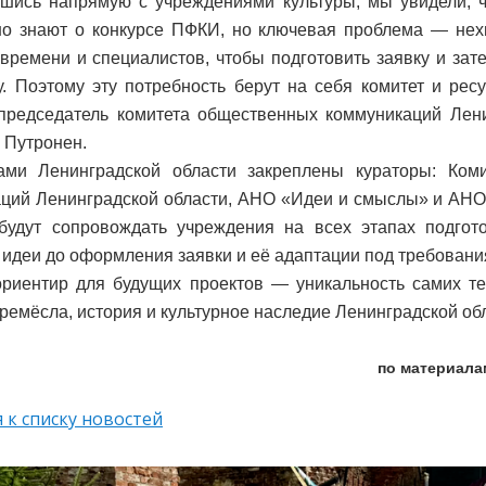
ись напрямую с учреждениями культуры, мы увидели, ч
о знают о конкурсе ПФКИ, но ключевая проблема — нехв
 времени и специалистов, чтобы подготовить заявку и зат
у. Поэтому эту потребность берут на себя комитет и ре
председатель комитета общественных коммуникаций Лени
 Путронен.
ами Ленинградской области закреплены кураторы: Ком
ций Ленинградской области, АНО «Идеи и смыслы» и АНО
будут сопровождать учреждения на всех этапах подгот
 идеи до оформления заявки и её адаптации под требован
риентир для будущих проектов — уникальность самих те
 ремёсла, история и культурное наследие Ленинградской об
по материала
 к списку новостей