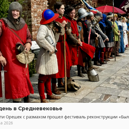
день в Средневековье
сти Орешек с размахом прошел фестиваль реконструкции «Бы
та 2026