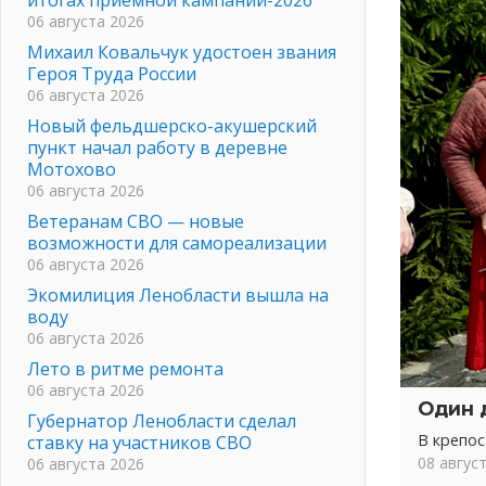
06 августа 2026
Михаил Ковальчук удостоен звания
Героя Труда России
06 августа 2026
Новый фельдшерско-акушерский
пункт начал работу в деревне
Мотохово
06 августа 2026
Ветеранам СВО — новые
возможности для самореализации
06 августа 2026
Экомилиция Ленобласти вышла на
воду
06 августа 2026
Лето в ритме ремонта
06 августа 2026
Один 
Губернатор Ленобласти сделал
В крепо
ставку на участников СВО
08 авгус
06 августа 2026