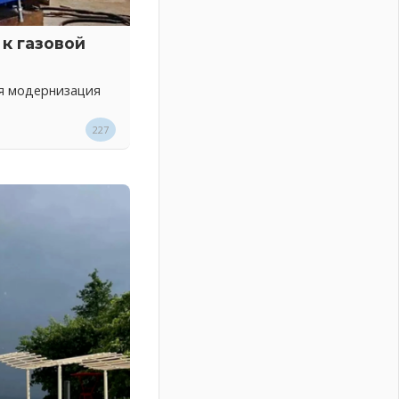
к газовой
ся модернизация
227