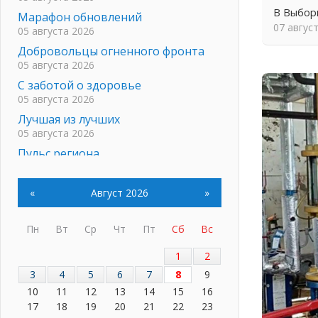
В Выбор
Марафон обновлений
07 авгус
05 августа 2026
Добровольцы огненного фронта
05 августа 2026
С заботой о здоровье
05 августа 2026
Лучшая из лучших
05 августа 2026
Пульс региона
05 августа 2026
«Результат командный, заслуга
«
Август 2026
»
каждого ведомства и
муниципалитета»
Пн
Вт
Ср
Чт
Пт
Сб
Вс
05 августа 2026
Вдохновлять, просвещать и
1
2
объединять!
3
4
5
6
7
8
9
05 августа 2026
10
11
12
13
14
15
16
Не оставят в беде
17
18
19
20
21
22
23
05 августа 2026