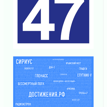
Все силы в кулак
01 августа 2026
Айда на пляж!
01 августа 2026
Один в поле — не воин
01 августа 2026
Пик топливного кризиса в регионе прошёл
31 июля 2026
О мужестве, долге и стойкости
31 июля 2026
Ленинградцы — бойцам «Барс-Ленинградец»
31 июля 2026
Маршрутами будущего — к заветной цели
31 июля 2026
«Корвет» на страже
31 июля 2026
Правила для жизни
31 июля 2026