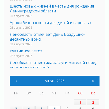
Шесть новых жизней в честь дня рождения
Ленинградской области
03 августа 2026
Уроки безопасности для детей и взрослых
03 августа 2026
Ленобласть отмечает День Воздушно-
десантных войск
02 августа 2026
«Активное лето»
02 августа 2026
Ленобласть отметила заслуги жителей перед
регионом и страной
02 августа 2026
Ладога — не пруд
«
Август 2026
»
02 августа 2026
ПСК через Гослуслуги напомнит жителям
Пн
Вт
Ср
Чт
Пт
Сб
Вс
Ленинградской области о неоплаченных
счетах
1
2
02 августа 2026
3
4
5
6
7
8
9