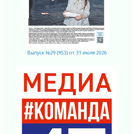
Юхла, мука, кантеле и Водяной
01 августа 2026
Лето катится с горки
01 августа 2026
В Ленобласти открылась экспозиция к 150-
летию Билибина
01 августа 2026
Выпуск №29 (953) от 31 июля 2026
Лето без гаджетов
01 августа 2026
Болезнь девственниц и вампиров
01 августа 2026
Безмолвный крик о помощи
01 августа 2026
В музей всей семьёй
01 августа 2026
Без заявлений и очередей
01 августа 2026
Не женское это дело...уверены?
01 августа 2026