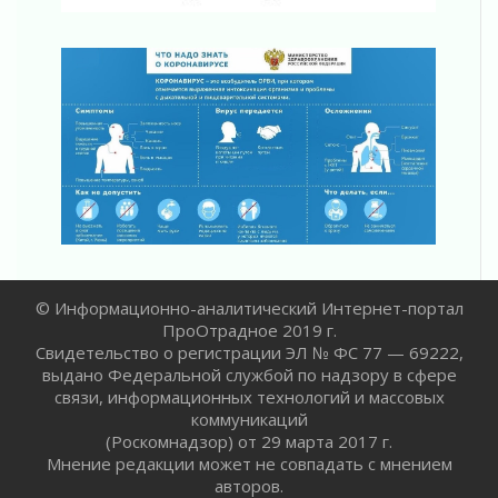
2027 году
30 июля 2026
Путешествие к западным рубежам
30 июля 2026
Лаголовская общеобразовательная школа
откроется к концу сентября
30 июля 2026
Ленобласть наводит порядок на дорогах и в
перевозках
30 июля 2026
Комфортное лето: в Ленобласти 30 июля
ожидается теплая и сухая погода
© Информационно-аналитический Интернет-портал
30 июля 2026
ПроОтрадное 2019 г.
Ладожский мост на трассе «Кола» полностью
Свидетельство о регистрации ЭЛ № ФС 77 — 69222,
закроют для движения в ночь на 31 июля
выдано Федеральной службой по надзору в сфере
30 июля 2026
связи, информационных технологий и массовых
Волейболисты из Всеволожского района
коммуникаций
представят Ленинградскую область на
(Роскомнадзор) от 29 марта 2017 г.
всероссийском финале в Москве
Мнение редакции может не совпадать с мнением
30 июля 2026
авторов.