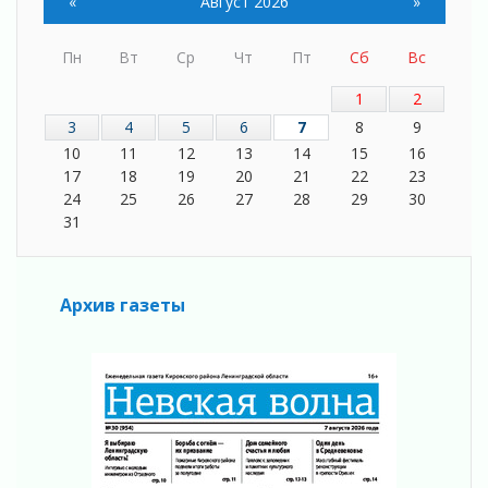
04 августа 2026
«
Август 2026
»
Никакого принуждения, только письменное
согласие
Пн
Вт
Ср
Чт
Пт
Сб
Вс
04 августа 2026
1
2
Без риска для здоровья и кошелька
3
4
5
6
7
8
9
04 августа 2026
10
11
12
13
14
15
16
Важная информация
17
18
19
20
21
22
23
04 августа 2026
24
25
26
27
28
29
30
Что делать со сбережениями
31
04 августа 2026
Награды нашли строителей
03 августа 2026
Архив газеты
Ленобласть повышает производительность
труда в ЖКХ
03 августа 2026
Поддержка волонтерских объединений
03 августа 2026
Ладожский мост полностью закроют на два
часа
03 августа 2026