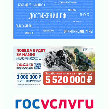
Жителям Ленобласти напомнили, как
действовать при укусе клеща
02 августа 2026
В Ивангороде назвали новых почетных
граждан Ленинградской области
02 августа 2026
Готовность №1
02 августа 2026
Километровые столбы «Дороги жизни»
отправили на реставрацию
02 августа 2026
Ленобласть внедрила передовую подготовку
операторов БПЛА
02 августа 2026
В Ивангороде появилась «Избушка-
воробушка»
02 августа 2026
Юхла, мука, кантеле и Водяной
01 августа 2026
Лето катится с горки