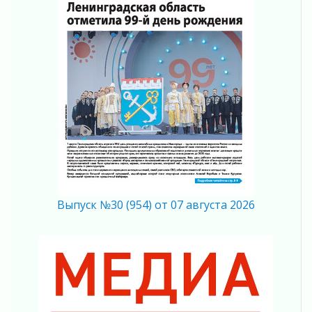
Музеи Ленобласти обновляют пространства
03 августа 2026
Новая площадка: 2027
03 августа 2026
Часть медиков в Ленобласти сможет
рассчитывать на доплату от региона
03 августа 2026
За сутки в Ленинградской области
ликвидировали 10 пожаров
03 августа 2026
Клюква наливается, но в корзинку пока не
просится
Выпуск №30 (954) от 07 августа 2026
03 августа 2026
Строительные компании Ленобласти
подняли зарплаты почти на 40% за год
03 августа 2026
Шесть новых жизней в честь дня рождения
Ленинградской области
03 августа 2026