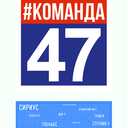
Уроки безопасности для детей и взрослых
03 августа 2026
Ленобласть отмечает День Воздушно-
десантных войск
02 августа 2026
«Активное лето»
02 августа 2026
Ленобласть отметила заслуги жителей перед
регионом и страной
02 августа 2026
Ладога — не пруд
02 августа 2026
ПСК через Гослуслуги напомнит жителям
Ленинградской области о неоплаченных
счетах
02 августа 2026
Пропавшего подростка нашли в Кировском
районе Ленобласти
02 августа 2026