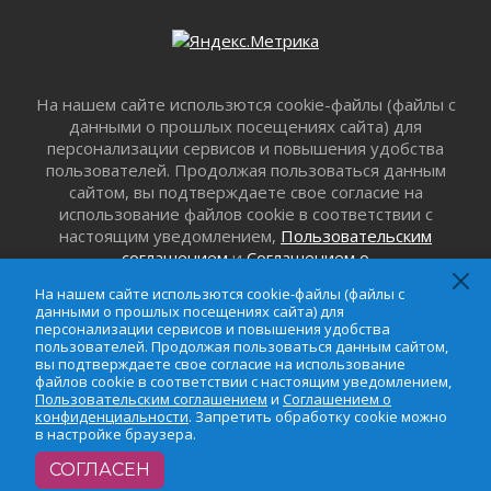
31 июля 2026
Новые возможности для творчества
31 июля 2026
За сухими цифрами — реальная жизнь
На нашем сайте использются cookie-файлы (файлы с
31 июля 2026
данными о прошлых посещениях сайта) для
персонализации сервисов и повышения удобства
От инженера-создателя к волонтёрам
пользователей. Продолжая пользоваться данным
«Созидателям»
сайтом, вы подтверждаете свое согласие на
31 июля 2026
использование файлов cookie в соответствии с
Генеральная репетиция векового юбилея
настоящим уведомлением,
Пользовательским
31 июля 2026
соглашением
и
Соглашением о
конфиденциальности
. Запретить обработку cookie
Открытое сердце и стремление делать добро
На нашем сайте использются cookie-файлы (файлы с
можно в настройке браузера.
31 июля 2026
данными о прошлых посещениях сайта) для
персонализации сервисов и повышения удобства
Давайте разберемся!
пользователей. Продолжая пользоваться данным сайтом,
30 июля 2026
вы подтверждаете свое согласие на использование
файлов cookie в соответствии с настоящим уведомлением,
Круглую ригу в Гатчине отреставрируют в
Пользовательским соглашением
и
Соглашением о
2027 году
конфиденциальности
. Запретить обработку cookie можно
30 июля 2026
в настройке браузера.
Путешествие к западным рубежам
СОГЛАСЕН
30 июля 2026