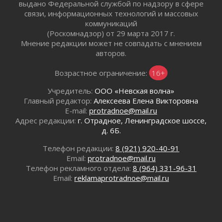
выдано Федеральной службой по надзору в сфере
01 августа 2026
связи, информационных технологий и массовых
Один в поле — не воин
коммуникаций
01 августа 2026
(Роскомнадзор) от 29 марта 2017 г.
Мнение редакции может не совпадать с мнением
Пик топливного кризиса в регионе прошёл
авторов.
31 июля 2026
О мужестве, долге и стойкости
Возрастное ограничение:
16+
31 июля 2026
Учредитель:
ООО «Невская волна»
Ленинградцы — бойцам «Барс-Ленинградец»
Главный редактор:
Алексеева Елена Викторовна
31 июля 2026
E-mail:
protradnoe@mail.ru
Маршрутами будущего — к заветной цели
Адрес редакции:
г. Отрадное, Ленинградское шоссе,
31 июля 2026
д. 6Б.
«Корвет» на страже
Телефон редакции:
8 (921) 920-40-91
31 июля 2026
Email:
protradnoe@mail.ru
Правила для жизни
Телефон рекламного отдела:
8 (964) 331-96-31
31 июля 2026
Email:
reklamaprotradnoe@mail.ru
С рабочим визитом
31 июля 2026
В Шлиссельбурге прошла акция «Белый
кораблик Памяти»