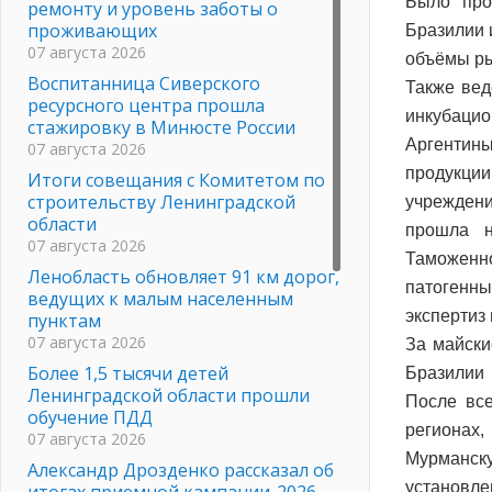
Было про
ремонту и уровень заботы о
проживающих
Бразилии 
07 августа 2026
объёмы ры
Воспитанница Сиверского
Также вед
ресурсного центра прошла
инкубацион
стажировку в Минюсте России
Аргентины
07 августа 2026
продукции
Итоги совещания с Комитетом по
строительству Ленинградской
учреждени
области
прошла н
07 августа 2026
Таможенно
Ленобласть обновляет 91 км дорог,
патогенны
ведущих к малым населенным
экспертиз
пунктам
07 августа 2026
За майски
Более 1,5 тысячи детей
Бразилии 
Ленинградской области прошли
После все
обучение ПДД
регионах,
07 августа 2026
Мурманс
Александр Дрозденко рассказал об
установле
итогах приемной кампании-2026