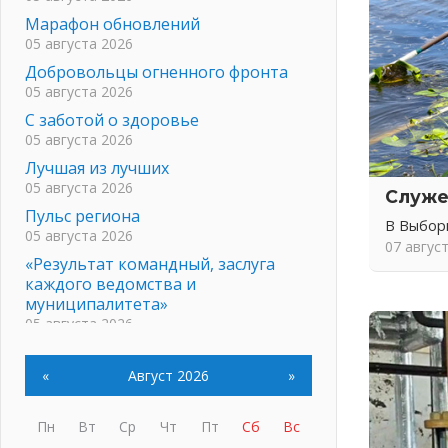
Марафон обновлений
05 августа 2026
Добровольцы огненного фронта
05 августа 2026
С заботой о здоровье
05 августа 2026
Лучшая из лучших
05 августа 2026
Служе
Пульс региона
В Выбор
05 августа 2026
07 авгус
«Результат командный, заслуга
каждого ведомства и
муниципалитета»
05 августа 2026
Вдохновлять, просвещать и
объединять!
«
Август 2026
»
05 августа 2026
Не оставят в беде
Пн
Вт
Ср
Чт
Пт
Сб
Вс
05 августа 2026