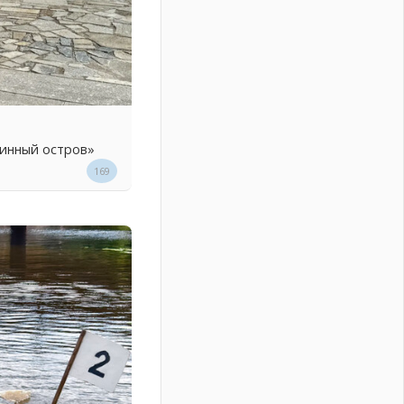
линный остров»
169