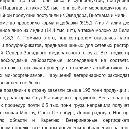
верено 1,5 тыс. тонн мяса и субпродуктов, поступив
и Парагвая, а также 3,9 тыс. тонн рыбы и морепродуктов из
бной продукции поступили из Эквадора, Вьетнама и Чили.
омство проверило корма и добавки (615,1 т) из Италии дл
ное яйцо из Индии (14,4 тыс. шт.), а также молоко из Вели
 (18,3 т). Помимо этого, под контролем оказались пар
 и полуфабрикатов, предназначенных для сетевых ресто
й Северо-Западного федерального округа. Вся подконт
еобходимые лабораторные исследования на соответс
го союза, включая проверку на наличие антибиотиков, 
х микроорганизмов. Нарушений ветеринарного законодат
 выявлено не было.
е праздники в страну завезли свыше 195 тонн продукции и
под надзором Службы пищевых продуктов. Весь товар пр
х процедур почти 6,5 тыс. тонн груза направили получа
 включая Москву, Санкт-Петербург, Ленинградскую, Новгор
кую области и Карелию. Ветеринарные сертифик
нном порядке, все товары допущены к обращению на тер