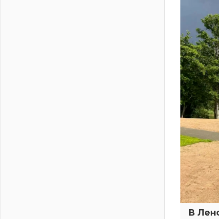
04 августа 2026
Никакого принуждения, только
письменное согласие
04 августа 2026
Без риска для здоровья и кошелька
04 августа 2026
Важная информация
04 августа 2026
Что делать со сбережениями
04 августа 2026
Награды нашли строителей
03 августа 2026
Ленобласть повышает
производительность труда в ЖКХ
03 августа 2026
Поддержка волонтерских
объединений
03 августа 2026
Ладожский мост полностью
В Лен