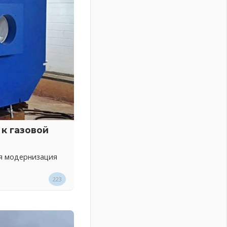
к газовой
ся модернизация
223