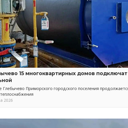
бычево 15 многоквартирных домов подключат 
ьной
ке Глебычево Приморского городского поселения продолжает
 теплоснабжения
та 2026