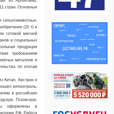
ших из Аргентины,
 11 стран. Основные
я сельхозживотных,
кобритании (20 т) и
тии готовой мясной
ранов и социальных
рольная продукция
твие требованиям
тяжёлых металлов и
ельства по итогам
з Китая, Австрии и
ошёл ветконтроль.
телям в российских
одскую, Псковскую,
аты оформлены в
ритории РФ. Работа