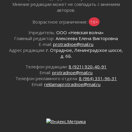
31 июля 2026
Мнение редакции может не совпадать с мнением
В Шлиссельбурге прошла акция «Белый
авторов.
кораблик Памяти»
31 июля 2026
Возрастное ограничение:
16+
Новые возможности для творчества
Учредитель:
ООО «Невская волна»
31 июля 2026
Главный редактор:
Алексеева Елена Викторовна
За сухими цифрами — реальная жизнь
E-mail:
protradnoe@mail.ru
31 июля 2026
Адрес редакции:
г. Отрадное, Ленинградское шоссе,
д. 6Б.
От инженера-создателя к волонтёрам
«Созидателям»
Телефон редакции:
8 (921) 920-40-91
31 июля 2026
Email:
protradnoe@mail.ru
Генеральная репетиция векового юбилея
Телефон рекламного отдела:
8 (964) 331-96-31
31 июля 2026
Email:
reklamaprotradnoe@mail.ru
Открытое сердце и стремление делать добро
31 июля 2026
Давайте разберемся!
30 июля 2026
Круглую ригу в Гатчине отреставрируют в
2027 году
30 июля 2026