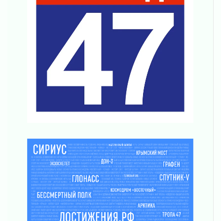
районе Ленобласти
02 августа 2026
Жителям Ленобласти напомнили, как
действовать при укусе клеща
02 августа 2026
В Ивангороде назвали новых почетных
граждан Ленинградской области
02 августа 2026
Готовность №1
02 августа 2026
Километровые столбы «Дороги жизни»
отправили на реставрацию
02 августа 2026
Ленобласть внедрила передовую подготовку
операторов БПЛА
02 августа 2026
В Ивангороде появилась «Избушка-
воробушка»
02 августа 2026
Юхла, мука, кантеле и Водяной