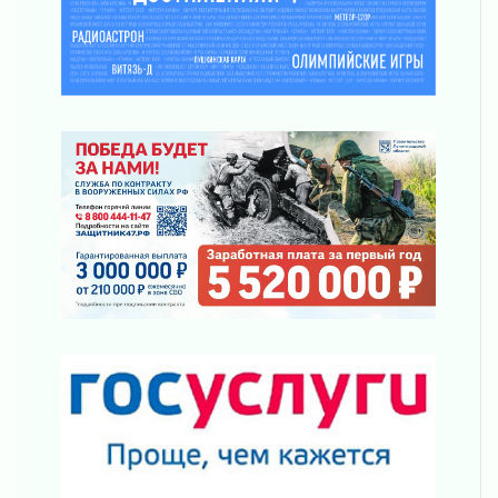
01 августа 2026
Лето катится с горки
01 августа 2026
В Ленобласти открылась экспозиция к 150-
летию Билибина
01 августа 2026
Лето без гаджетов
01 августа 2026
Болезнь девственниц и вампиров
01 августа 2026
Безмолвный крик о помощи
01 августа 2026
В музей всей семьёй
01 августа 2026
Без заявлений и очередей
01 августа 2026
Не женское это дело...уверены?
01 августа 2026
Все силы в кулак