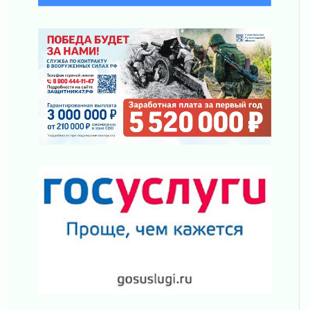
Ленобласть отмечает День Воздушно-
десантных войск
02 августа 2026
«Активное лето»
02 августа 2026
Ленобласть отметила заслуги жителей перед
регионом и страной
02 августа 2026
Ладога — не пруд
02 августа 2026
ПСК через Гослуслуги напомнит жителям
Ленинградской области о неоплаченных
счетах
02 августа 2026
Пропавшего подростка нашли в Кировском
районе Ленобласти
02 августа 2026
Жителям Ленобласти напомнили, как
действовать при укусе клеща
02 августа 2026