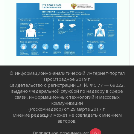
В Ивангороде назвали новых почетных
граждан Ленинградской области
02 августа 2026
Готовность №1
02 августа 2026
Километровые столбы «Дороги жизни»
отправили на реставрацию
02 августа 2026
Ленобласть внедрила передовую подготовку
операторов БПЛА
02 августа 2026
© Информационно-аналитический Интернет-портал
ПроОтрадное 2019 г.
В Ивангороде появилась «Избушка-
Свидетельство о регистрации ЭЛ № ФС 77 — 69222,
воробушка»
выдано Федеральной службой по надзору в сфере
02 августа 2026
связи, информационных технологий и массовых
Юхла, мука, кантеле и Водяной
коммуникаций
01 августа 2026
(Роскомнадзор) от 29 марта 2017 г.
Мнение редакции может не совпадать с мнением
Лето катится с горки
авторов.
01 августа 2026
В Ленобласти открылась экспозиция к 150-
Возрастное ограничение:
16+