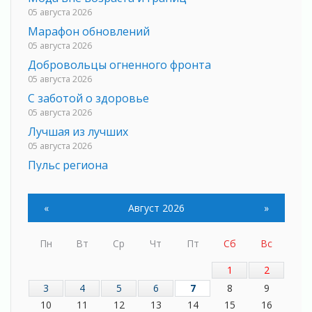
05 августа 2026
Марафон обновлений
05 августа 2026
Добровольцы огненного фронта
05 августа 2026
С заботой о здоровье
05 августа 2026
Лучшая из лучших
05 августа 2026
Пульс региона
05 августа 2026
«Результат командный, заслуга каждого
«
Август 2026
»
ведомства и муниципалитета»
05 августа 2026
Пн
Вт
Ср
Чт
Пт
Сб
Вс
Вдохновлять, просвещать и объединять!
05 августа 2026
1
2
Не оставят в беде
3
4
5
6
7
8
9
05 августа 2026
10
11
12
13
14
15
16