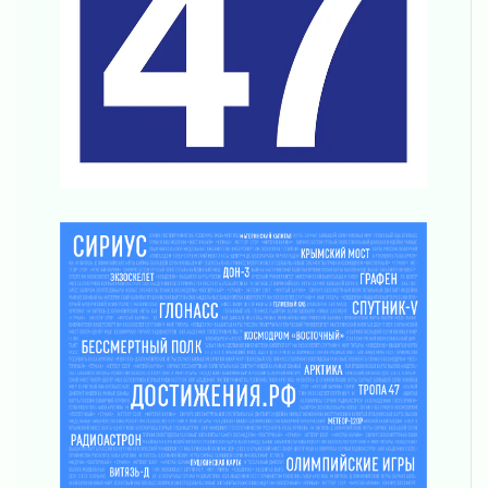
Новая площадка: 2027
03 августа 2026
Часть медиков в Ленобласти сможет
рассчитывать на доплату от региона
03 августа 2026
За сутки в Ленинградской области
ликвидировали 10 пожаров
03 августа 2026
Клюква наливается, но в корзинку пока не
просится
03 августа 2026
Строительные компании Ленобласти
подняли зарплаты почти на 40% за год
03 августа 2026
Шесть новых жизней в честь дня рождения
Ленинградской области
03 августа 2026
Уроки безопасности для детей и взрослых
03 августа 2026