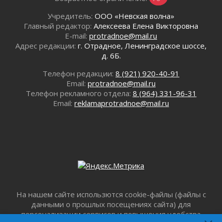
летию Билибина
01 августа 2026
Учредитель:
ООО «Невская волна»
Главный редактор:
Алексеева Елена Викторовна
Лето без гаджетов
E-mail:
protradnoe@mail.ru
01 августа 2026
Адрес редакции:
г. Отрадное, Ленинградское шоссе,
Болезнь девственниц и вампиров
д. 6Б.
01 августа 2026
Телефон редакции:
8 (921) 920-40-91
Безмолвный крик о помощи
Email:
protradnoe@mail.ru
01 августа 2026
Телефон рекламного отдела:
8 (964) 331-96-31
В музей всей семьёй
Email:
reklamaprotradnoe@mail.ru
01 августа 2026
Без заявлений и очередей
01 августа 2026
Не женское это дело...уверены?
01 августа 2026
Все силы в кулак
01 августа 2026
Айда на пляж!
На нашем сайте использются cookie-файлы (файлы с
01 августа 2026
данными о прошлых посещениях сайта) для
персонализации сервисов и повышения удобства
Один в поле — не воин