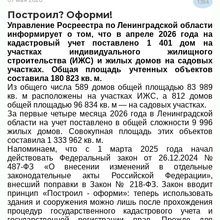
1384
Построил? Оформи!
Управление Росреестра по Ленинградской области
информирует о том, что в апреле 2026 года на
кадастровый учет поставлено 1 401 дом на
участках индивидуального жилищного
строительства (ИЖС) и жилых домов на садовых
участках. Общая площадь учтенных объектов
составила 180 823 кв. м.
Из общего числа 589 домов общей площадью 83 989
кв. м расположены на участках ИЖС, а 812 домов
общей площадью 96 834 кв. м — на садовых участках.
За первые четыре месяца 2026 года в Ленинградской
области на учет поставлено в общей сложности 9 996
жилых домов. Совокупная площадь этих объектов
составила 1 333 962 кв. м.
Напоминаем, что с 1 марта 2025 года начал
действовать Федеральный закон от 26.12.2024 №
487‑ФЗ «О внесении изменений в отдельные
законодательные акты Российской Федерации»,
внесший поправки в Закон № 218‑ФЗ. Закон вводит
принцип «Построил - оформи»: теперь использовать
здания и сооружения можно лишь после прохождения
процедур государственного кадастрового учета и
государственной регистрации прав. Прежде для