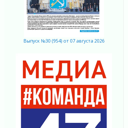
04 августа 2026
Без риска для здоровья и кошелька
04 августа 2026
Важная информация
04 августа 2026
Что делать со сбережениями
Выпуск №30 (954) от 07 августа 2026
04 августа 2026
Награды нашли строителей
03 августа 2026
Ленобласть повышает производительность
труда в ЖКХ
03 августа 2026
Поддержка волонтерских объединений
03 августа 2026
Ладожский мост полностью закроют на два
часа
03 августа 2026
Музеи Ленобласти обновляют пространства
03 августа 2026