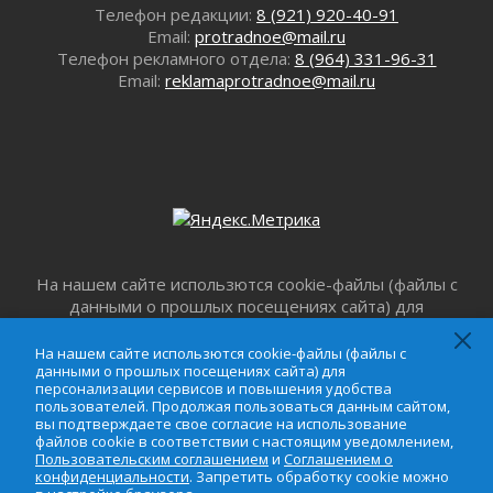
Телефон редакции:
8 (921) 920-40-91
Ленинградцы — бойцам «Барс-Ленинградец»
Email:
protradnoe@mail.ru
31 июля 2026
Телефон рекламного отдела:
8 (964) 331-96-31
Email:
reklamaprotradnoe@mail.ru
Маршрутами будущего — к заветной цели
31 июля 2026
«Корвет» на страже
31 июля 2026
Правила для жизни
31 июля 2026
С рабочим визитом
31 июля 2026
На нашем сайте использются cookie-файлы (файлы с
В Шлиссельбурге прошла акция «Белый
данными о прошлых посещениях сайта) для
кораблик Памяти»
персонализации сервисов и повышения удобства
31 июля 2026
пользователей. Продолжая пользоваться данным
На нашем сайте использются cookie-файлы (файлы с
Новые возможности для творчества
сайтом, вы подтверждаете свое согласие на
данными о прошлых посещениях сайта) для
персонализации сервисов и повышения удобства
31 июля 2026
использование файлов cookie в соответствии с
пользователей. Продолжая пользоваться данным сайтом,
настоящим уведомлением,
Пользовательским
За сухими цифрами — реальная жизнь
вы подтверждаете свое согласие на использование
соглашением
и
Соглашением о
файлов cookie в соответствии с настоящим уведомлением,
31 июля 2026
конфиденциальности
. Запретить обработку cookie
Пользовательским соглашением
и
Соглашением о
От инженера-создателя к волонтёрам
конфиденциальности
. Запретить обработку cookie можно
можно в настройке браузера.