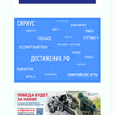
Ленобласть отметила заслуги жителей перед
регионом и страной
02 августа 2026
Ладога — не пруд
02 августа 2026
ПСК через Гослуслуги напомнит жителям
Ленинградской области о неоплаченных
счетах
02 августа 2026
Пропавшего подростка нашли в Кировском
районе Ленобласти
02 августа 2026
Жителям Ленобласти напомнили, как
действовать при укусе клеща
02 августа 2026
В Ивангороде назвали новых почетных
граждан Ленинградской области
02 августа 2026
Готовность №1
02 августа 2026