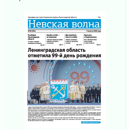
04 августа 2026
Что делать со сбережениями
04 августа 2026
Награды нашли строителей
03 августа 2026
Ленобласть повышает производительность
труда в ЖКХ
03 августа 2026
Поддержка волонтерских объединений
03 августа 2026
Ладожский мост полностью закроют на два
часа
03 августа 2026
Музеи Ленобласти обновляют пространства
03 августа 2026
Новая площадка: 2027
03 августа 2026
Часть медиков в Ленобласти сможет
рассчитывать на доплату от региона