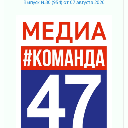
03 августа 2026
Выпуск №30 (954) от 07 августа 2026
За сутки в Ленинградской области
ликвидировали 10 пожаров
03 августа 2026
Клюква наливается, но в корзинку пока не
просится
03 августа 2026
Строительные компании Ленобласти
подняли зарплаты почти на 40% за год
03 августа 2026
Шесть новых жизней в честь дня рождения
Ленинградской области
03 августа 2026
Уроки безопасности для детей и взрослых
03 августа 2026
Ленобласть отмечает День Воздушно-
десантных войск
02 августа 2026
«Активное лето»
02 августа 2026