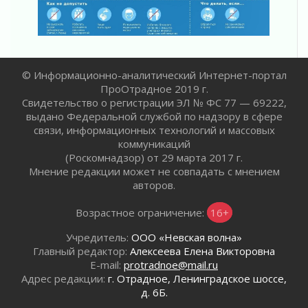
01 августа 2026
Безмолвный крик о помощи
01 августа 2026
В музей всей семьёй
© Информационно-аналитический Интернет-портал
01 августа 2026
ПроОтрадное 2019 г.
Без заявлений и очередей
Свидетельство о регистрации ЭЛ № ФС 77 — 69222,
01 августа 2026
выдано Федеральной службой по надзору в сфере
Не женское это дело...уверены?
связи, информационных технологий и массовых
01 августа 2026
коммуникаций
(Роскомнадзор) от 29 марта 2017 г.
Все силы в кулак
Мнение редакции может не совпадать с мнением
01 августа 2026
авторов.
Айда на пляж!
01 августа 2026
Возрастное ограничение:
16+
Один в поле — не воин
Учредитель:
ООО «Невская волна»
01 августа 2026
Главный редактор:
Алексеева Елена Викторовна
Пик топливного кризиса в регионе прошёл
E-mail:
protradnoe@mail.ru
31 июля 2026
Адрес редакции:
г. Отрадное, Ленинградское шоссе,
д. 6Б.
О мужестве, долге и стойкости
31 июля 2026