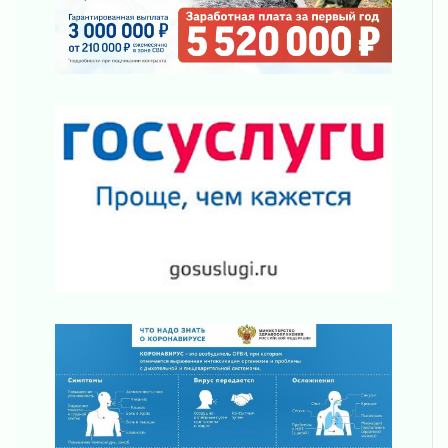
Километровые столбы «Дороги жизни»
отправили на реставрацию
02 августа 2026
Ленобласть внедрила передовую подготовку
операторов БПЛА
02 августа 2026
В Ивангороде появилась «Избушка-
воробушка»
02 августа 2026
Юхла, мука, кантеле и Водяной
01 августа 2026
Лето катится с горки
01 августа 2026
В Ленобласти открылась экспозиция к 150-
летию Билибина
01 августа 2026
Лето без гаджетов
01 августа 2026
Болезнь девственниц и вампиров