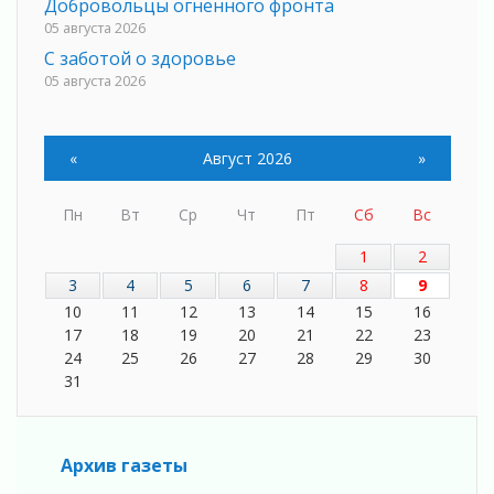
Добровольцы огненного фронта
05 августа 2026
С заботой о здоровье
05 августа 2026
Лучшая из лучших
05 августа 2026
«
Август 2026
»
Пульс региона
05 августа 2026
Пн
Вт
Ср
Чт
Пт
Сб
Вс
«Результат командный, заслуга каждого
ведомства и муниципалитета»
1
2
05 августа 2026
3
4
5
6
7
8
9
Вдохновлять, просвещать и объединять!
10
11
12
13
14
15
16
05 августа 2026
17
18
19
20
21
22
23
Не оставят в беде
24
25
26
27
28
29
30
05 августа 2026
31
На лидирующих позициях
04 августа 2026
Итоги конкурса «Лучший работник
Архив газеты
Кадрового центра – 2026» подведены!