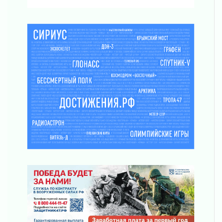
рассчитывать на доплату от региона
03 августа 2026
За сутки в Ленинградской области
ликвидировали 10 пожаров
03 августа 2026
Клюква наливается, но в корзинку пока не
просится
03 августа 2026
Строительные компании Ленобласти
подняли зарплаты почти на 40% за год
03 августа 2026
Шесть новых жизней в честь дня рождения
Ленинградской области
03 августа 2026
Уроки безопасности для детей и взрослых
03 августа 2026
Ленобласть отмечает День Воздушно-
десантных войск
02 августа 2026
«Активное лето»