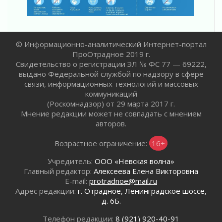
02 августа 2026
Километровые столбы «Дороги жизни»
отправили на реставрацию
02 августа 2026
© Информационно-аналитический Интернет-портал
ПроОтрадное 2019 г.
Ленобласть внедрила передовую подготовку
Свидетельство о регистрации ЭЛ № ФС 77 — 69222,
операторов БПЛА
выдано Федеральной службой по надзору в сфере
02 августа 2026
связи, информационных технологий и массовых
В Ивангороде появилась «Избушка-
коммуникаций
воробушка»
(Роскомнадзор) от 29 марта 2017 г.
02 августа 2026
Мнение редакции может не совпадать с мнением
Юхла, мука, кантеле и Водяной
авторов.
01 августа 2026
Возрастное ограничение:
16+
Лето катится с горки
01 августа 2026
Учредитель:
ООО «Невская волна»
В Ленобласти открылась экспозиция к 150-
Главный редактор:
Алексеева Елена Викторовна
летию Билибина
E-mail:
protradnoe@mail.ru
Адрес редакции:
г. Отрадное, Ленинградское шоссе,
01 августа 2026
д. 6Б.
Лето без гаджетов
01 августа 2026
Телефон редакции:
8 (921) 920-40-91