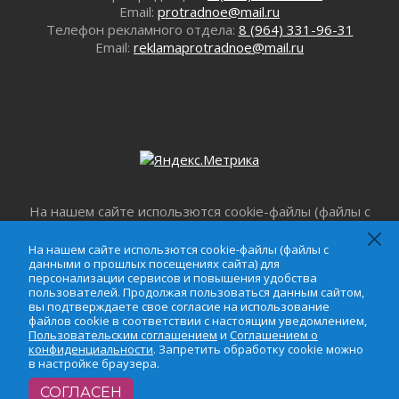
Болезнь девственниц и вампиров
Email:
protradnoe@mail.ru
Телефон рекламного отдела:
8 (964) 331-96-31
01 августа 2026
Email:
reklamaprotradnoe@mail.ru
Безмолвный крик о помощи
01 августа 2026
В музей всей семьёй
01 августа 2026
Без заявлений и очередей
01 августа 2026
Не женское это дело...уверены?
01 августа 2026
На нашем сайте использются cookie-файлы (файлы с
Все силы в кулак
данными о прошлых посещениях сайта) для
01 августа 2026
персонализации сервисов и повышения удобства
На нашем сайте использются cookie-файлы (файлы с
данными о прошлых посещениях сайта) для
пользователей. Продолжая пользоваться данным
Айда на пляж!
персонализации сервисов и повышения удобства
сайтом, вы подтверждаете свое согласие на
01 августа 2026
пользователей. Продолжая пользоваться данным сайтом,
использование файлов cookie в соответствии с
вы подтверждаете свое согласие на использование
Один в поле — не воин
настоящим уведомлением,
Пользовательским
файлов cookie в соответствии с настоящим уведомлением,
01 августа 2026
Пользовательским соглашением
и
Соглашением о
соглашением
и
Соглашением о
конфиденциальности
. Запретить обработку cookie можно
Пик топливного кризиса в регионе прошёл
конфиденциальности
. Запретить обработку cookie
в настройке браузера.
можно в настройке браузера.
31 июля 2026
СОГЛАСЕН
О мужестве, долге и стойкости