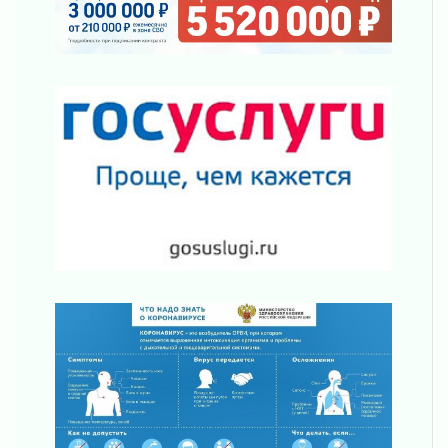
02 августа 2026
Ленобласть отметила заслуги жителей перед
регионом и страной
02 августа 2026
Ладога — не пруд
02 августа 2026
ПСК через Гослуслуги напомнит жителям
Ленинградской области о неоплаченных
счетах
02 августа 2026
Пропавшего подростка нашли в Кировском
районе Ленобласти
02 августа 2026
Жителям Ленобласти напомнили, как
действовать при укусе клеща
02 августа 2026
В Ивангороде назвали новых почетных
граждан Ленинградской области
02 августа 2026
Готовность №1