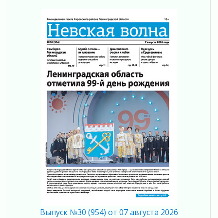
04 августа 2026
Ставка на дисциплину на перекрестках
04 августа 2026
В Ленобласти растет потребление
мобильного трафика
04 августа 2026
Полумрак бьёт по карману
04 августа 2026
Вниманию автомобилистов!
04 августа 2026
Память, сталь и музыка
04 августа 2026
Регион готовится к выборам
04 августа 2026
Никакого принуждения, только письменное
согласие
04 августа 2026
Без риска для здоровья и кошелька
04 августа 2026
Выпуск №30 (954) от 07 августа 2026