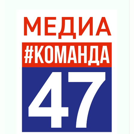
Важная информация
04 августа 2026
Что делать со сбережениями
04 августа 2026
Награды нашли строителей
03 августа 2026
Ленобласть повышает производительность
труда в ЖКХ
03 августа 2026
Поддержка волонтерских объединений
03 августа 2026
Ладожский мост полностью закроют на два
часа
03 августа 2026
Музеи Ленобласти обновляют пространства
03 августа 2026
Новая площадка: 2027
03 августа 2026
Часть медиков в Ленобласти сможет