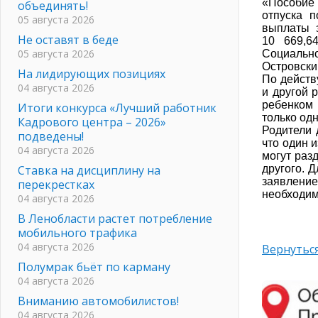
«Пособие
объединять!
отпуска п
05 августа 2026
выплаты з
Не оставят в беде
10 669,6
05 августа 2026
Социальн
Островски
На лидирующих позициях
По действ
04 августа 2026
и другой 
ребенком 
Итоги конкурса «Лучший работник
только одн
Кадрового центра – 2026»
Родители 
подведены!
что один 
04 августа 2026
могут раз
Ставка на дисциплину на
другого.
Д
заявление
перекрестках
необходим
04 августа 2026
В Ленобласти растет потребление
мобильного трафика
04 августа 2026
Вернуться
Полумрак бьёт по карману
04 августа 2026
Вниманию автомобилистов!
04 августа 2026