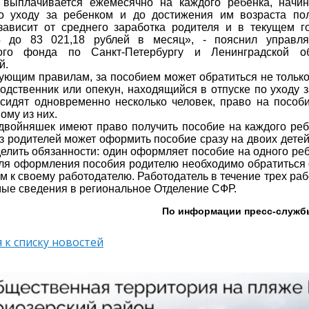
 выплачивается ежемесячно на каждого ребенка, начи
о уходу за ребенком и до достижения им возраста пол
ависит от среднего заработка родителя и в текущем го
4 до 83 021,18 рублей в месяц», - пояснил управл
ого фонда по Санкт-Петербургу и Ленинградской об
й.
ующим правилам, за пособием может обратиться не только
родственник или опекун, находящийся в отпуске по уходу 
сидят одновременно несколько человек, право на пособ
ому из них.
двойняшек имеют право получить пособие на каждого ребе
из родителей может оформить пособие сразу на двоих дете
делить обязанности: один оформляет пособие на одного реб
ля оформления пособия родителю необходимо обратиться
м к своему работодателю. Работодатель в течение трех ра
ые сведения в региональное Отделение СФР.
По информации пресс-служб
 к списку новостей