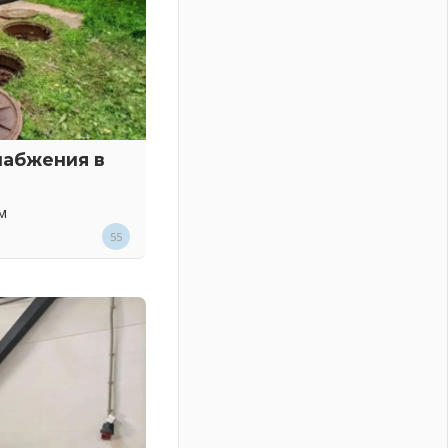
набжения в
м
55