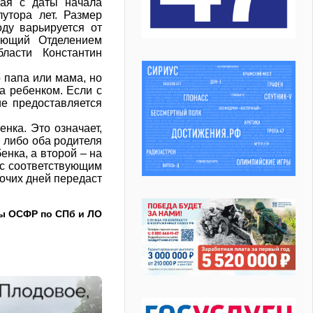
ная с даты начала
утора лет. Размер
ду варьируется от
яющий Отделением
ласти Константин
 папа или мама, но
за ребенком. Если с
ие предоставляется
нка. Это означает,
й либо оба родителя
енка, а второй – на
 с соответствующим
бочих дней передаст
ы ОСФР по СПб и ЛО