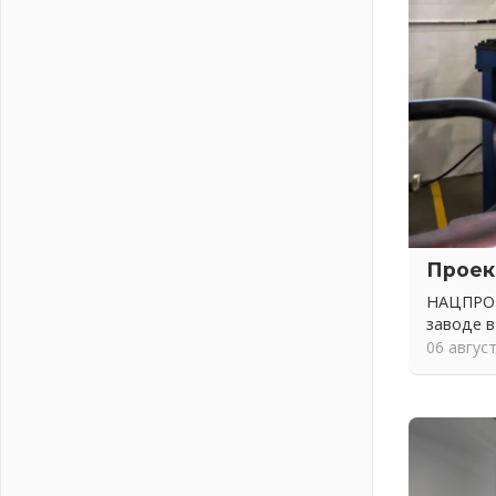
Ленобласть внедрила передовую
подготовку операторов БПЛА
02 августа 2026
В Ивангороде появилась
«Избушка-воробушка»
02 августа 2026
Юхла, мука, кантеле и Водяной
01 августа 2026
Лето катится с горки
01 августа 2026
Проек
В Ленобласти открылась
экспозиция к 150-летию Билибина
НАЦПРОЕ
01 августа 2026
заводе в
06 авгус
Лето без гаджетов
01 августа 2026
Болезнь девственниц и вампиров
01 августа 2026
Безмолвный крик о помощи
01 августа 2026