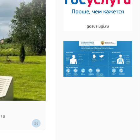
ств
36