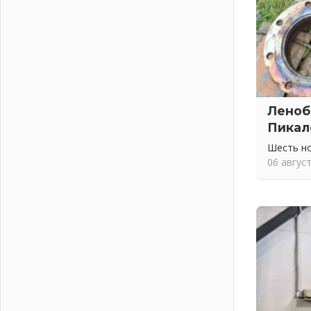
02 августа 2026
ПСК через Гослуслуги напомнит
жителям Ленинградской области о
неоплаченных счетах
02 августа 2026
Пропавшего подростка нашли в
Кировском районе Ленобласти
Леноб
02 августа 2026
Пикал
Жителям Ленобласти напомнили,
как действовать при укусе клеща
Шесть н
02 августа 2026
06 авгус
В Ивангороде назвали новых
почетных граждан Ленинградской
области
02 августа 2026
Готовность №1
02 августа 2026
Километровые столбы «Дороги
жизни» отправили на реставрацию
02 августа 2026