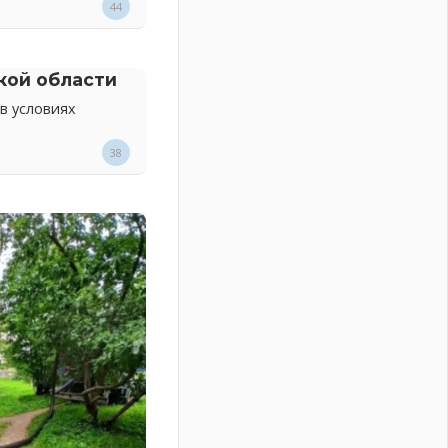
44
кой области
в условиях
38