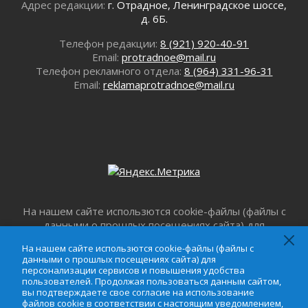
Давайте разберемся!
Адрес редакции:
г. Отрадное, Ленинградское шоссе,
д. 6Б.
30 июля 2026
Круглую ригу в Гатчине отреставрируют в
Телефон редакции:
8 (921) 920-40-91
2027 году
Email:
protradnoe@mail.ru
30 июля 2026
Телефон рекламного отдела:
8 (964) 331-96-31
Путешествие к западным рубежам
Email:
reklamaprotradnoe@mail.ru
30 июля 2026
Лаголовская общеобразовательная школа
откроется к концу сентября
30 июля 2026
Ленобласть наводит порядок на дорогах и в
перевозках
30 июля 2026
Комфортное лето: в Ленобласти 30 июля
На нашем сайте использются cookie-файлы (файлы с
ожидается теплая и сухая погода
данными о прошлых посещениях сайта) для
персонализации сервисов и повышения удобства
30 июля 2026
На нашем сайте использются cookie-файлы (файлы с
пользователей. Продолжая пользоваться данным
Ладожский мост на трассе «Кола» полностью
данными о прошлых посещениях сайта) для
сайтом, вы подтверждаете свое согласие на
персонализации сервисов и повышения удобства
закроют для движения в ночь на 31 июля
использование файлов cookie в соответствии с
пользователей. Продолжая пользоваться данным сайтом,
30 июля 2026
вы подтверждаете свое согласие на использование
настоящим уведомлением,
Пользовательским
файлов cookie в соответствии с настоящим уведомлением,
Волейболисты из Всеволожского района
соглашением
и
Соглашением о