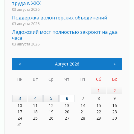
труда в ЖКХ
03 августа 2026
Поддержка волонтерских объединений
03 августа 2026
Ладожский мост полностью закроют на два
часа
03 августа 2026
Музеи Ленобласти обновляют пространства
03 августа 2026
«
Август 2026
»
Новая площадка: 2027
03 августа 2026
Пн
Вт
Ср
Чт
Пт
Сб
Вс
Часть медиков в Ленобласти сможет
рассчитывать на доплату от региона
1
2
03 августа 2026
3
4
5
6
7
8
9
За сутки в Ленинградской области
10
11
12
13
14
15
16
ликвидировали 10 пожаров
17
18
19
20
21
22
23
03 августа 2026
24
25
26
27
28
29
30
Клюква наливается, но в корзинку пока не
31
просится
03 августа 2026