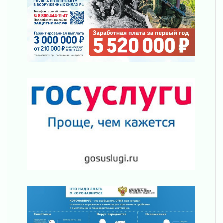
01 августа 2026
Не женское это дело...уверены?
01 августа 2026
Все силы в кулак
01 августа 2026
Айда на пляж!
01 августа 2026
Один в поле — не воин
01 августа 2026
Пик топливного кризиса в регионе прошёл
31 июля 2026
О мужестве, долге и стойкости
31 июля 2026
Ленинградцы — бойцам «Барс-Ленинградец»
31 июля 2026
Маршрутами будущего — к заветной цели
31 июля 2026
«Корвет» на страже