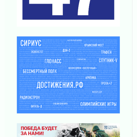
В Ивангороде появилась «Избушка-
воробушка»
02 августа 2026
Юхла, мука, кантеле и Водяной
01 августа 2026
Лето катится с горки
01 августа 2026
В Ленобласти открылась экспозиция к 150-
летию Билибина
01 августа 2026
Лето без гаджетов
01 августа 2026
Болезнь девственниц и вампиров
01 августа 2026
Безмолвный крик о помощи
01 августа 2026
В музей всей семьёй
01 августа 2026
Без заявлений и очередей