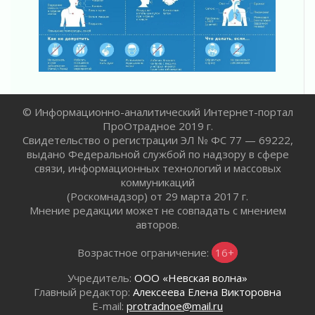
31 июля 2026
Правила для жизни
31 июля 2026
С рабочим визитом
31 июля 2026
В Шлиссельбурге прошла акция «Белый
кораблик Памяти»
© Информационно-аналитический Интернет-портал
31 июля 2026
ПроОтрадное 2019 г.
Новые возможности для творчества
Свидетельство о регистрации ЭЛ № ФС 77 — 69222,
31 июля 2026
выдано Федеральной службой по надзору в сфере
связи, информационных технологий и массовых
За сухими цифрами — реальная жизнь
коммуникаций
31 июля 2026
(Роскомнадзор) от 29 марта 2017 г.
От инженера-создателя к волонтёрам
Мнение редакции может не совпадать с мнением
«Созидателям»
авторов.
31 июля 2026
Генеральная репетиция векового юбилея
Возрастное ограничение:
16+
31 июля 2026
Учредитель:
ООО «Невская волна»
Открытое сердце и стремление делать добро
Главный редактор:
Алексеева Елена Викторовна
31 июля 2026
E-mail:
protradnoe@mail.ru