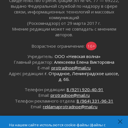
Свидетельство о регистрации ЭЛ № ФС 77 — 69222,
области прошёл
выдано Федеральной службой по надзору в сфере
29 июля 2026
связи, информационных технологий и массовых
коммуникаций
Ленобласть вошла в двадцатку лидеров по
(Роскомнадзор) от 29 марта 2017 г.
освещению нацпроектов в СМИ
Мнение редакции может не совпадать с мнением
29 июля 2026
авторов.
Легкоатлеты Ленинградской области вошли в
пятерку сильнейших на Первенстве России
Возрастное ограничение:
16+
29 июля 2026
Учредитель:
ООО «Невская волна»
Сотрудница почты в Кингисеппе
Главный редактор:
Алексеева Елена Викторовна
инсценировала пожар после кражи почти
E-mail:
protradnoe@mail.ru
полумиллиона рублей
Адрес редакции:
г. Отрадное, Ленинградское шоссе,
29 июля 2026
д. 6Б.
С помощью камер в Ленобласти выписали
штрафов на 17 миллионов рублей за сброс
Телефон редакции:
8 (921) 920-40-91
мусора
Email:
protradnoe@mail.ru
29 июля 2026
Телефон рекламного отдела:
8 (964) 331-96-31
Email:
reklamaprotradnoe@mail.ru
Региональная сеть контейнерных площадок
Ленобласти пополнится еще 300 объектами к
2027 году
29 июля 2026
На нашем сайте использются cookie-файлы (файлы с