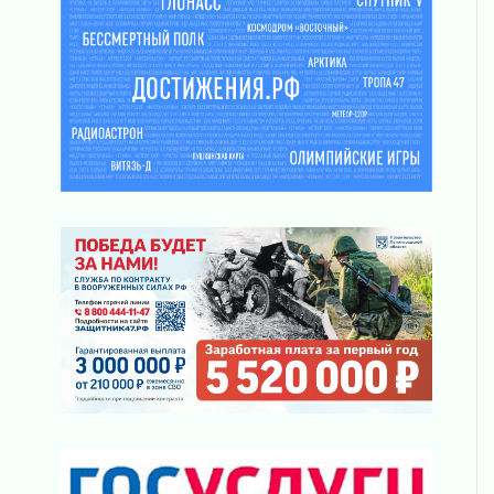
Открытое сердце и стремление делать добро
31 июля 2026
Давайте разберемся!
30 июля 2026
Круглую ригу в Гатчине отреставрируют в
2027 году
30 июля 2026
Путешествие к западным рубежам
30 июля 2026
Лаголовская общеобразовательная школа
откроется к концу сентября
30 июля 2026
Ленобласть наводит порядок на дорогах и в
перевозках
30 июля 2026
Комфортное лето: в Ленобласти 30 июля
ожидается теплая и сухая погода
30 июля 2026
Ладожский мост на трассе «Кола» полностью