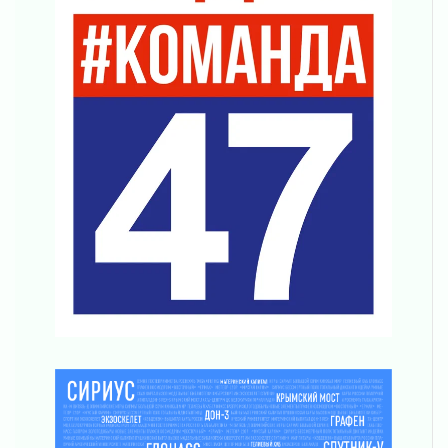
31 июля 2026
«Корвет» на страже
31 июля 2026
Правила для жизни
31 июля 2026
С рабочим визитом
31 июля 2026
В Шлиссельбурге прошла акция «Белый
кораблик Памяти»
31 июля 2026
Новые возможности для творчества
31 июля 2026
За сухими цифрами — реальная жизнь
31 июля 2026
От инженера-создателя к волонтёрам
«Созидателям»
31 июля 2026
Генеральная репетиция векового юбилея
31 июля 2026