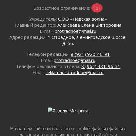
02 августа 2026
Возрастное ограничение:
16+
В Ивангороде появилась «Избушка-
воробушка»
Учредитель:
ООО «Невская волна»
02 августа 2026
Главный редактор:
Алексеева Елена Викторовна
E-mail:
protradnoe@mail.ru
Юхла, мука, кантеле и Водяной
Адрес редакции:
г. Отрадное, Ленинградское шоссе,
01 августа 2026
д. 6Б.
Лето катится с горки
01 августа 2026
Телефон редакции:
8 (921) 920-40-91
Email:
protradnoe@mail.ru
В Ленобласти открылась экспозиция к 150-
Телефон рекламного отдела:
8 (964) 331-96-31
летию Билибина
Email:
reklamaprotradnoe@mail.ru
01 августа 2026
Лето без гаджетов
01 августа 2026
Болезнь девственниц и вампиров
01 августа 2026
Безмолвный крик о помощи
01 августа 2026
В музей всей семьёй
На нашем сайте использются cookie-файлы (файлы с
01 августа 2026
данными о прошлых посещениях сайта) для