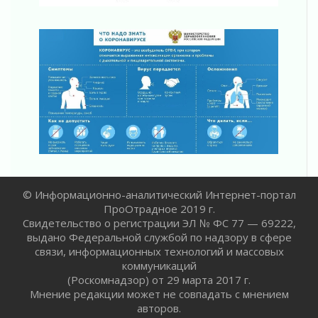
ПСК через Гослуслуги напомнит жителям
Ленинградской области о неоплаченных
счетах
02 августа 2026
Пропавшего подростка нашли в Кировском
районе Ленобласти
02 августа 2026
Жителям Ленобласти напомнили, как
действовать при укусе клеща
02 августа 2026
В Ивангороде назвали новых почетных
граждан Ленинградской области
© Информационно-аналитический Интернет-портал
02 августа 2026
ПроОтрадное 2019 г.
Готовность №1
Свидетельство о регистрации ЭЛ № ФС 77 — 69222,
02 августа 2026
выдано Федеральной службой по надзору в сфере
Километровые столбы «Дороги жизни»
связи, информационных технологий и массовых
отправили на реставрацию
коммуникаций
02 августа 2026
(Роскомнадзор) от 29 марта 2017 г.
Мнение редакции может не совпадать с мнением
Ленобласть внедрила передовую подготовку
авторов.
операторов БПЛА