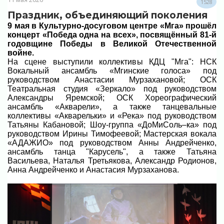
1528
Праздник, объединяющий поколения
9 мая в Культурно-досуговом центре «Мга» прошёл
концерт «Победа одна на всех», посвящённый 81-й
годовщине Победы в Великой Отечественной
войне.
На сцене выступили коллективы КДЦ "Мга": НСК
Вокальный ансамбль «Мгинские голоса» под
руководством Анастасии Мурзахановой; ОСК
Театральная студия «Зеркало» под руководством
Александры Яремской; ОСК Хореографический
ансамбль «Акварели», а также танцевальные
коллективы «Акварельки» и «Река» под руководством
Татьяны Кабановой; Шоу-группа «ДоМиСоль–ка» под
руководством Ирины Тимофеевой; Мастерская вокала
«АДАЖИО» под руководством Анны Андрейченко,
ансамбль танца "Карусель", а также Татьяна
Васильева, Наталья Третьякова, Александр Родионов,
Анна Андрейченко и Анастасия Мурзаханова.