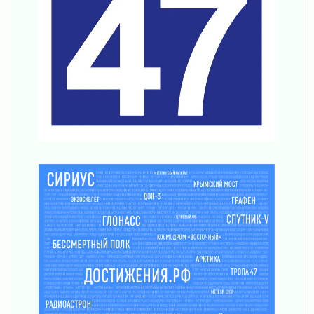
Ленобласть повышает производительность
труда в ЖКХ
03 августа 2026
Поддержка волонтерских объединений
03 августа 2026
Ладожский мост полностью закроют на два
часа
03 августа 2026
Музеи Ленобласти обновляют пространства
03 августа 2026
Новая площадка: 2027
03 августа 2026
Часть медиков в Ленобласти сможет
рассчитывать на доплату от региона
03 августа 2026
За сутки в Ленинградской области
ликвидировали 10 пожаров
03 августа 2026
Клюква наливается, но в корзинку пока не
просится