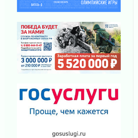
03 августа 2026
Строительные компании Ленобласти
подняли зарплаты почти на 40% за год
03 августа 2026
Шесть новых жизней в честь дня рождения
Ленинградской области
03 августа 2026
Уроки безопасности для детей и взрослых
03 августа 2026
Ленобласть отмечает День Воздушно-
десантных войск
02 августа 2026
«Активное лето»
02 августа 2026
Ленобласть отметила заслуги жителей перед
регионом и страной
02 августа 2026
Ладога — не пруд
02 августа 2026