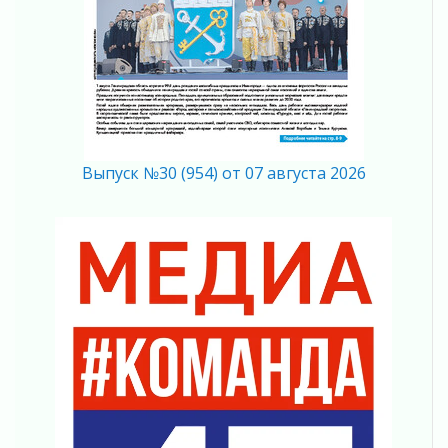
Полумрак бьёт по карману
04 августа 2026
Вниманию автомобилистов!
04 августа 2026
Память, сталь и музыка
04 августа 2026
Регион готовится к выборам
04 августа 2026
Выпуск №30 (954) от 07 августа 2026
Никакого принуждения, только письменное
согласие
04 августа 2026
Без риска для здоровья и кошелька
04 августа 2026
Важная информация
04 августа 2026
Что делать со сбережениями
04 августа 2026
Награды нашли строителей
03 августа 2026