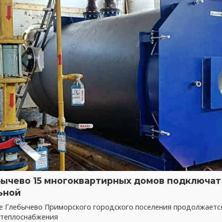
бычево 15 многоквартирных домов подключат 
ьной
ке Глебычево Приморского городского поселения продолжает
 теплоснабжения