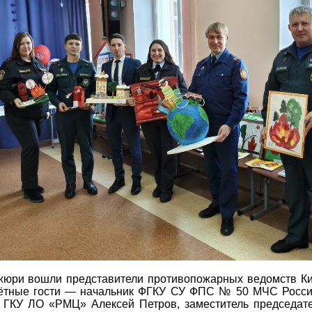
жюри вошли представители противопожарных ведомств Ки
чётные гости — начальник ФГКУ СУ ФПС № 50 МЧС Росс
 ГКУ ЛО «РМЦ» Алексей Петров, заместитель председате