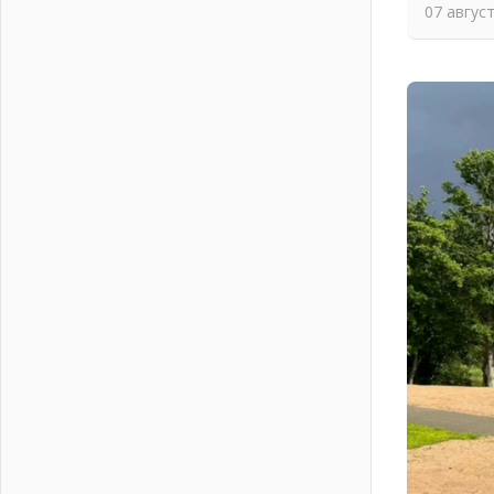
04 августа 2026
07 авгус
Никакого принуждения, только
письменное согласие
04 августа 2026
Без риска для здоровья и кошелька
04 августа 2026
Важная информация
04 августа 2026
Что делать со сбережениями
04 августа 2026
Награды нашли строителей
03 августа 2026
Ленобласть повышает
производительность труда в ЖКХ
03 августа 2026
Поддержка волонтерских
объединений
03 августа 2026
Ладожский мост полностью