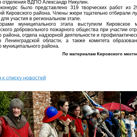
о отделения ВДПО Александр Никулин.
конкурс было представлено 319 творческих работ из 2
ий Кировского района. Члены жюри тщательно отбирали лу
 для участия в региональном этапе.
торами муниципального этапа выступили Кировское м
ского добровольного пожарного общества при участии от
о района, отдела надзорной деятельности и профилактиче
о Ленинградской области, а также комитета образова
о муниципального района.
По материалам Кировского местн
 к списку новостей