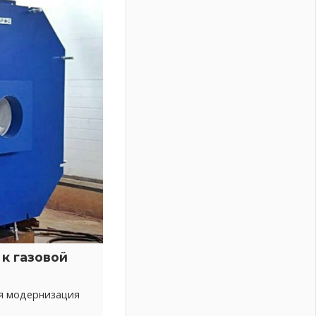
к газовой
ся модернизация