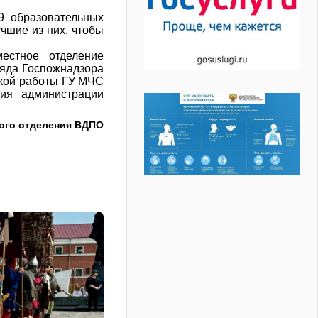
9 образовательных
чшие из них, чтобы
естное отделение
ряда Госпожнадзора
ской работы ГУ МЧС
ния администрации
ого отделения ВДПО